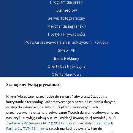
Program dla prasy
Dla mediów
Serwis fotograficzny
Merchandising (znaki)
Polityka Prywatności
Polityka przeciwdziałania nadużyciom i korupcji
Sklep TVP
Biuro Reklamy
Oferta Dystrybucyjna
Oferta Handlowa
Dostępność
Szanujemy Twoją prywatność
Moje zgody
Kliknij "Akceptuję i przechodzę do serwisu", aby wyrazić zgody na
Procedura zgłoszeń wewnętrznych
korzystanie z technologii automatycznego śledzenia i zbierania danych,
dostęp do informacji na Twoim urządzeniu końcowym i ich
przechowywanie oraz na przetwarzanie Twoich danych osobowych przez
nas, czyli Telewizję Polską S.A. w likwidacji (zwaną dalej również „TVP”),
Zaufanych Partnerów z IAB* (1201 firm)
oraz pozostałych
Zaufanych
Partnerów TVP (93 firm)
, w celach marketingowych (w tym do