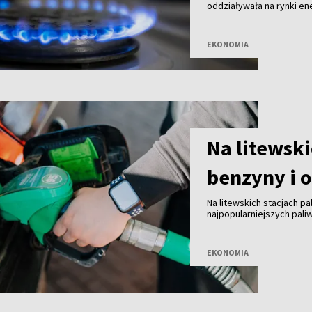
oddziaływała na rynki en
poinformowała, że wzros
ropa naftowa i energia e
EKONOMIA
Na litewski
benzyny i 
Na litewskich stacjach 
najpopularniejszych pali
dzień wcześniej, choć ró
nadal pozostawały wyraź
EKONOMIA