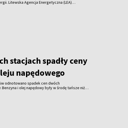
ergii. Litewska Agencja Energetyczna (LEA)
ły ceny gazu ziemnego, paliw i biomasy, podczas gdy
lektryczna były tańsze.
ch stacjach spadły ceny
oleju napędowego
paliw odnotowano spadek cen dwóch
w. Benzyna i olej napędowy były w środę tańsze niż
żnice między najtańszymi i najdroższymi stacjami
ne.