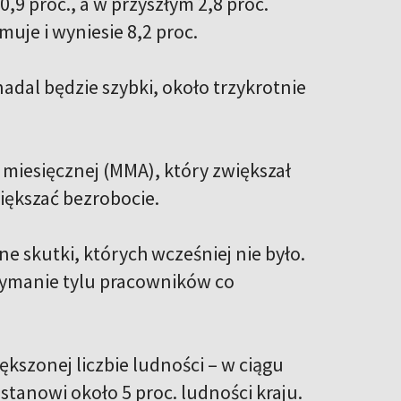
,9 proc., a w przyszłym 2,8 proc.
je i wyniesie 8,2 proc.
adal będzie szybki, około trzykrotnie
 miesięcznej (MMA), który zwiększał
większać bezrobocie.
 skutki, których wcześniej nie było.
trzymanie tylu pracowników co
iększonej liczbie ludności – w ciągu
 stanowi około 5 proc. ludności kraju.