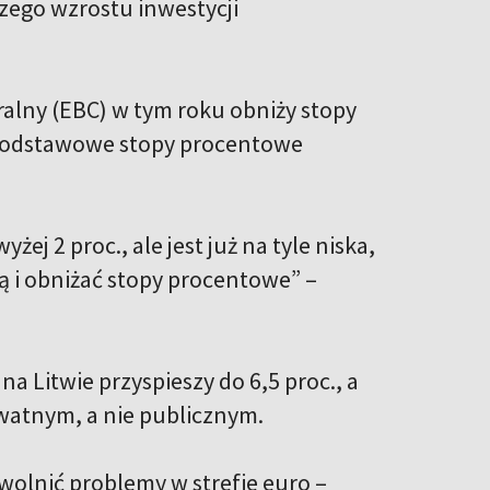
zego wzrostu inwestycji
alny (EBC) w tym roku obniży stopy
. podstawowe stopy procentowe
żej 2 proc., ale jest już na tyle niska,
ną i obniżać stopy procentowe” –
a Litwie przyspieszy do 6,5 proc., a
ywatnym, a nie publicznym.
owolnić problemy w strefie euro –