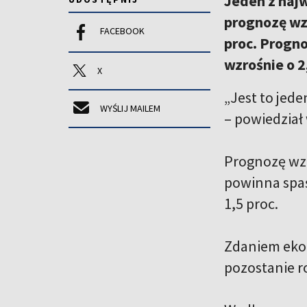
Jeden z naj
prognozę wz
FACEBOOK
proc. Progno
wzrośnie o 2
X
„Jest to jed
WYŚLIJ MAILEM
– powiedział
Prognozę wzr
powinna spaś
1,5 proc.
Zdaniem eko
pozostanie r