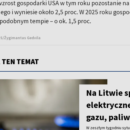
rost gospodarki USA w tym roku pozostanie na
go i wyniesie około 2,5 proc. W 2025 roku gospod
 podobnym tempie – o ok. 1,5 proc.
NS/Žygimantas Gedvila
 TEN TEMAT
Na Litwie s
elektryczne
gazu, paliw
W zeszłym tygodniu sytu