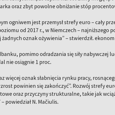
arka oraz zbyt powolne obniżanie stóp procent
bym ogniwem jest przemysł strefy euro – cały prz
oziomu od 2017 r., w Niemczech – najniższego poz
j żadnych oznak ożywienia” – stwierdził. ekonomi
anku, pomimo odradzania się siły nabywczej ludn
l nie osiągnie 1 proc.
az więcej oznak słabnięcia rynku pracy, rosnąceg
zrost powinien się zakończyć”. Rozwój strefy eur
towe oraz przyczyny strukturalne, takie jak wcią
” – powiedział N. Mačiulis.