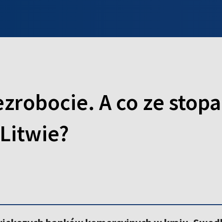
INFO WILNO
WILNO NA DZIEŃ DOBRY
PROGRAMY
ZGŁOŚ
zrobocie. A co ze stop
Litwie?