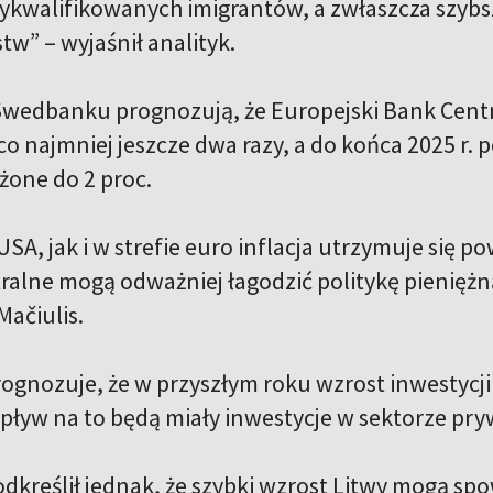
wykwalifikowanych imigrantów, a zwłaszcza szybs
tw” – wyjaśnił analityk.
wedbanku prognozują, że Europejski Bank Centr
o najmniej jeszcze dwa razy, a do końca 2025 r
żone do 2 proc.
A, jak i w strefie euro inflacja utrzymuje się powy
ntralne mogą odważniej łagodzić politykę pienięż
 Mačiulis.
gnozuje, że w przyszłym roku wzrost inwestycji n
pływ na to będą miały inwestycje w sektorze pr
odkreślił jednak, że szybki wzrost Litwy mogą sp