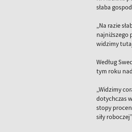
słaba gospod
„Na razie sła
najniższego p
widzimy tuta
Według Swedb
tym roku nada
„Widzimy cor
dotychczas w
stopy procen
siły roboczej