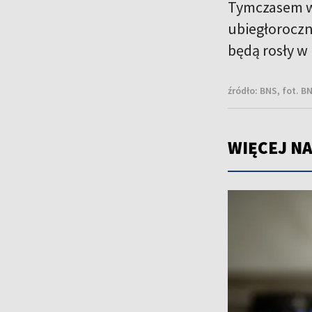
Tymczasem wz
ubiegłoroczne
będą rosły w
źródło:
BNS, fot. B
WIĘCEJ NA