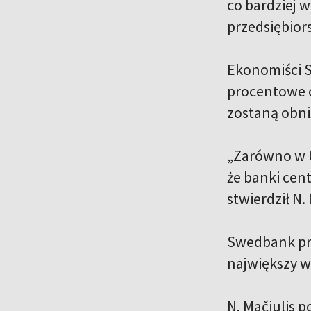
co bardziej 
przedsiębiors
Ekonomiści S
procentowe c
zostaną obni
„Zarówno w US
że ​​banki ce
stwierdził N.
Swedbank pro
największy w
N. Mačiulis p