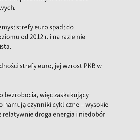
owych.
emysł strefy euro spadł do
iomu od 2012 r. i na razie nie
sta.
ości strefy euro, jej wzrost PKB w
o bezrobocia, więc zaskakujący
o hamują czynniki cykliczne – wysokie
ż relatywnie droga energia i niedobór