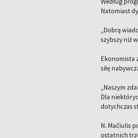
Według progn
Natomiast dy
„Dobrą wiado
szybszy niż w
Ekonomista z
siłę nabywcz
„Naszym zdan
Dla niektóry
dotychczas s
N. Mačiulis p
ostatnich trz