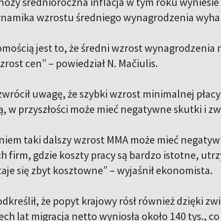
ozy średnioroczna inflacja w tym roku wyniesie 0
namika wzrostu średniego wynagrodzenia wyhamu
mością jest to, że średni wzrost wynagrodzenia n
zrost cen” – powiedział N. Mačiulis.
wrócił uwagę, że szybki wzrost minimalnej płacy
ą, w przyszłości może mieć negatywne skutki i z
iem taki dalszy wzrost MMA może mieć negatywne
ch firm, gdzie koszty pracy są bardzo istotne, u
taje się zbyt kosztowne” – wyjaśnił ekonomista.
odkreślił, że popyt krajowy rósł również dzięki zw
ech lat migracja netto wyniosła około 140 tys., co