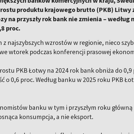
większych banków komercyjnych w kraju, Swe
rostu produktu krajowego brutto (PKB) Litwy 
zy na przyszły rok bank nie zmienia – według 
,8 proc.
en z najszybszych wzrostów w regionie, nieco szy
 we wtorek podczas konferencji prasowej ekonom
ostu PKB Łotwy na 2024 rok bank obniża do 0,9 
ć o 0,6 proc. Według banku w 2025 roku PKB Łotwy
nomistów banku w tym i przyszłym roku główną 
osnąca konsumpcja, a nie eksport.