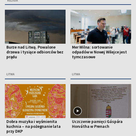
RELIGIA
Burze nad Litwą. Powalone
Mer Wilna: sortowanie
drzewa i tysiące odbiorców bez
odpadów w Nowej Wilejce jest
prądu
tymczasowe
LITWA
LITWA
Dobra muzyka i wyśmienita
Uczczenie pamięci Gáspára
kuchnia – na pożegnanie lata
Horvátha w Prenach
przy DKP