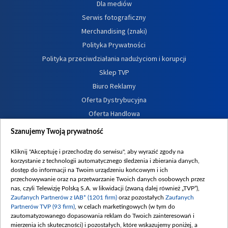
Dla mediów
Serwis fotograficzny
Merchandising (znaki)
Polityka Prywatności
Polityka przeciwdziałania nadużyciom i korupcji
Sklep TVP
Biuro Reklamy
Oferta Dystrybucyjna
Oferta Handlowa
Dostępność
Szanujemy Twoją prywatność
Moje zgody
Kliknij "Akceptuję i przechodzę do serwisu", aby wyrazić zgody na
Procedura zgłoszeń wewnętrznych
korzystanie z technologii automatycznego śledzenia i zbierania danych,
dostęp do informacji na Twoim urządzeniu końcowym i ich
przechowywanie oraz na przetwarzanie Twoich danych osobowych przez
nas, czyli Telewizję Polską S.A. w likwidacji (zwaną dalej również „TVP”),
Zaufanych Partnerów z IAB* (1201 firm)
oraz pozostałych
Zaufanych
Partnerów TVP (93 firm)
, w celach marketingowych (w tym do
zautomatyzowanego dopasowania reklam do Twoich zainteresowań i
mierzenia ich skuteczności) i pozostałych, które wskazujemy poniżej, a