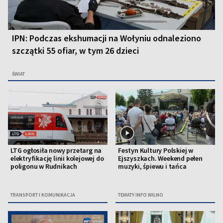
IPN: Podczas ekshumacji na Wołyniu odnaleziono
szczątki 55 ofiar, w tym 26 dzieci
ŚWIAT
LTG ogłosiła nowy przetarg na
Festyn Kultury Polskiej w
elektryfikację linii kolejowej do
Ejszyszkach. Weekend pełen
poligonu w Rudnikach
muzyki, śpiewu i tańca
TRANSPORT I KOMUNIKACJA
TEMATY INFO WILNO