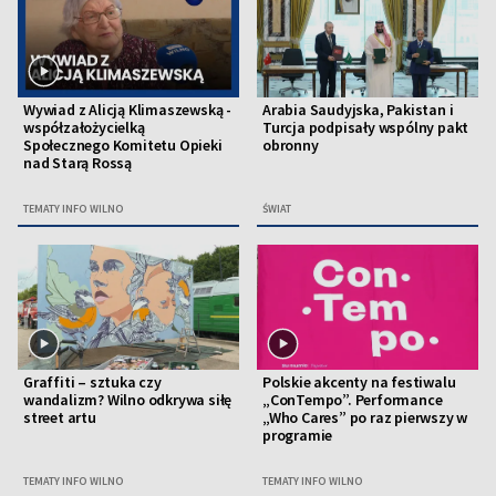
Wywiad z Alicją Klimaszewską -
Arabia Saudyjska, Pakistan i
współzałożycielką
Turcja podpisały wspólny pakt
Społecznego Komitetu Opieki
obronny
nad Starą Rossą
TEMATY INFO WILNO
ŚWIAT
Graffiti – sztuka czy
Polskie akcenty na festiwalu
wandalizm? Wilno odkrywa siłę
„ConTempo”. Performance
street artu
„Who Cares” po raz pierwszy w
programie
TEMATY INFO WILNO
TEMATY INFO WILNO