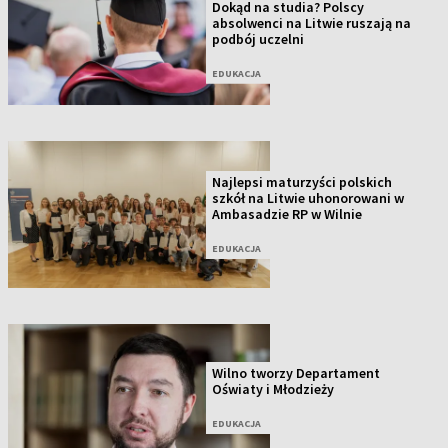
Dokąd na studia? Polscy
absolwenci na Litwie ruszają na
podbój uczelni
EDUKACJA
Najlepsi maturzyści polskich
szkół na Litwie uhonorowani w
Ambasadzie RP w Wilnie
EDUKACJA
Wilno tworzy Departament
Oświaty i Młodzieży
EDUKACJA