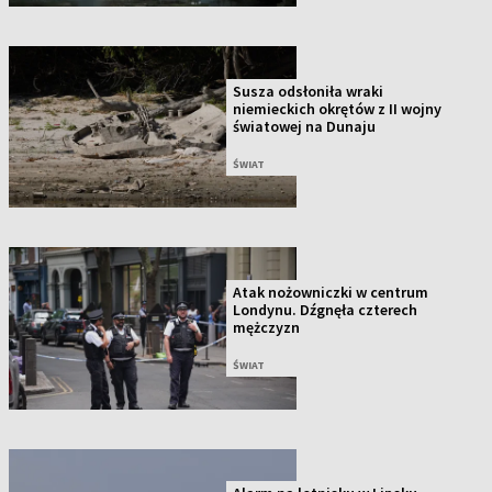
Susza odsłoniła wraki
niemieckich okrętów z II wojny
światowej na Dunaju
ŚWIAT
Atak nożowniczki w centrum
Londynu. Dźgnęła czterech
mężczyzn
ŚWIAT