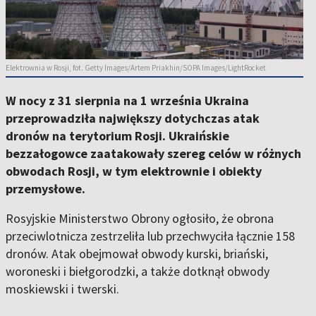
Elektrownia w Rosji, fot. Getty Images/Artem Priakhin/SOPA Images/LightRocket
W nocy z 31 sierpnia na 1 września Ukraina
przeprowadziła największy dotychczas atak
dronów na terytorium Rosji. Ukraińskie
bezzałogowce zaatakowały szereg celów w różnych
obwodach Rosji, w tym elektrownie i obiekty
przemysłowe.
Rosyjskie Ministerstwo Obrony ogłosiło, że obrona
przeciwlotnicza zestrzeliła lub przechwyciła łącznie 158
dronów. Atak obejmował obwody kurski, briański,
woroneski i biełgorodzki, a także dotknął obwody
moskiewski i twerski.