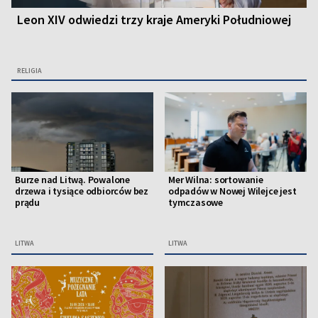
Leon XIV odwiedzi trzy kraje Ameryki Południowej
RELIGIA
Burze nad Litwą. Powalone
Mer Wilna: sortowanie
drzewa i tysiące odbiorców bez
odpadów w Nowej Wilejce jest
prądu
tymczasowe
LITWA
LITWA