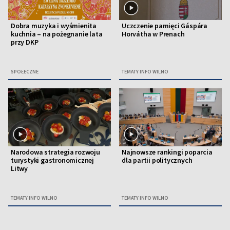
Dobra muzyka i wyśmienita
Uczczenie pamięci Gáspára
kuchnia – na pożegnanie lata
Horvátha w Prenach
przy DKP
SPOŁECZNE
TEMATY INFO WILNO
Narodowa strategia rozwoju
Najnowsze rankingi poparcia
turystyki gastronomicznej
dla partii politycznych
Litwy
TEMATY INFO WILNO
TEMATY INFO WILNO