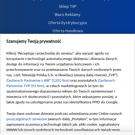
Sklep TVP
Biuro Reklamy
Oferta Dystrybucyjna
Oferta Handlowa
Dostępność
Szanujemy Twoją prywatność
Moje zgody
Kliknij "Akceptuję i przechodzę do serwisu", aby wyrazić zgody na
Procedura zgłoszeń wewnętrznych
korzystanie z technologii automatycznego śledzenia i zbierania danych,
dostęp do informacji na Twoim urządzeniu końcowym i ich
przechowywanie oraz na przetwarzanie Twoich danych osobowych przez
nas, czyli Telewizję Polską S.A. w likwidacji (zwaną dalej również „TVP”),
Zaufanych Partnerów z IAB* (1201 firm)
oraz pozostałych
Zaufanych
Partnerów TVP (93 firm)
, w celach marketingowych (w tym do
zautomatyzowanego dopasowania reklam do Twoich zainteresowań i
mierzenia ich skuteczności) i pozostałych, które wskazujemy poniżej, a
także zgody na udostępnianie przez nas identyfikatora PPID do Google.
Twoje dane osobowe zbierane podczas odwiedzania przez Ciebie naszych
poszczególnych serwisów
zwanych dalej „Portalem”, w tym informacje
zapisywane za pomocą technologii takich jak: pliki cookie, sygnalizatory
WWW lub innych podobnych technologii umożliwiających świadczenie