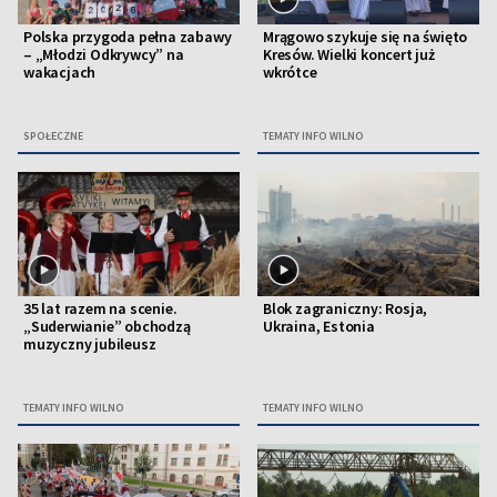
Polska przygoda pełna zabawy
Mrągowo szykuje się na święto
– „Młodzi Odkrywcy” na
Kresów. Wielki koncert już
wakacjach
wkrótce
SPOŁECZNE
TEMATY INFO WILNO
35 lat razem na scenie.
Blok zagraniczny: Rosja,
„Suderwianie” obchodzą
Ukraina, Estonia
muzyczny jubileusz
TEMATY INFO WILNO
TEMATY INFO WILNO