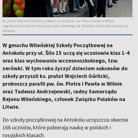
Ks. prałat Wojciech Górlicki, proboszcz parafii pw. św. Piotra i Pawła w Wilnie,
pogratulował dzieciom rozpoczęcia roku szkolnego, fot. Wileńska Szkoła Początkowa na
Antokolu
W gmachu Wileńskiej Szkoły Początkowej na
Antokolu przy ul. Šilo 15 uczą się uczniowie klas 1-4
oraz klas wychowania wczesnoszkolnego, tzw.
zerówki. W tym roku życzyć dzieciom sukcesów do
szkoły przyszli ks. prałat Wojciech Górlicki,
proboszcz parafii pw. św. Piotra i Pawła w Wilnie
oraz Tadeusz Andrzejewski, radny Samorządu
Rejonu Wileńskiego, członek Związku Polaków na
Litwie.
Do szkoły początkowej na Antokolu uczęszcza obecnie
166 uczniów, które pobierają naukę w polskich i
rosyjskich klasach.