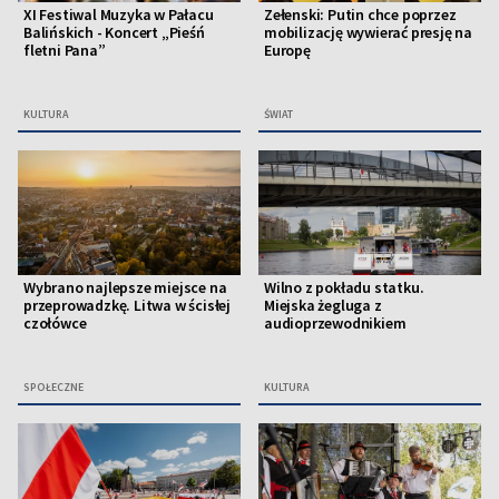
XI Festiwal Muzyka w Pałacu
Zełenski: Putin chce poprzez
Balińskich - Koncert „Pieśń
mobilizację wywierać presję na
fletni Pana”
Europę
KULTURA
ŚWIAT
Wybrano najlepsze miejsce na
Wilno z pokładu statku.
przeprowadzkę. Litwa w ścisłej
Miejska żegluga z
czołówce
audioprzewodnikiem
SPOŁECZNE
KULTURA