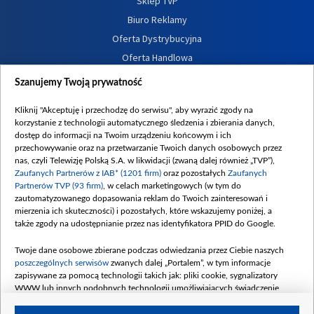
Sklep TVP
Biuro Reklamy
Oferta Dystrybucyjna
Oferta Handlowa
Dostępność
Szanujemy Twoją prywatność
Moje zgody
Kliknij "Akceptuję i przechodzę do serwisu", aby wyrazić zgody na
Procedura zgłoszeń wewnętrznych
korzystanie z technologii automatycznego śledzenia i zbierania danych,
dostęp do informacji na Twoim urządzeniu końcowym i ich
przechowywanie oraz na przetwarzanie Twoich danych osobowych przez
nas, czyli Telewizję Polską S.A. w likwidacji (zwaną dalej również „TVP”),
Zaufanych Partnerów z IAB* (1201 firm)
oraz pozostałych
Zaufanych
Partnerów TVP (93 firm)
, w celach marketingowych (w tym do
zautomatyzowanego dopasowania reklam do Twoich zainteresowań i
mierzenia ich skuteczności) i pozostałych, które wskazujemy poniżej, a
także zgody na udostępnianie przez nas identyfikatora PPID do Google.
Twoje dane osobowe zbierane podczas odwiedzania przez Ciebie naszych
poszczególnych serwisów
zwanych dalej „Portalem”, w tym informacje
zapisywane za pomocą technologii takich jak: pliki cookie, sygnalizatory
WWW lub innych podobnych technologii umożliwiających świadczenie
dopasowanych i bezpiecznych usług, personalizację treści oraz reklam,
udostępnianie funkcji mediów społecznościowych oraz analizowanie ruchu