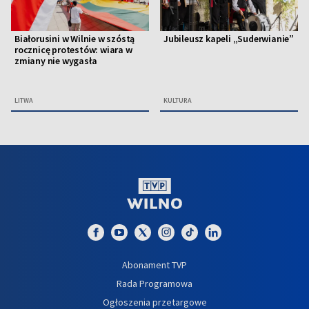
Białorusini w Wilnie w szóstą
Jubileusz kapeli „Suderwianie”
rocznicę protestów: wiara w
zmiany nie wygasła
LITWA
KULTURA
Abonament TVP
Rada Programowa
Ogłoszenia przetargowe