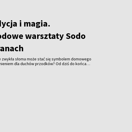
ycja i magia.
odowe warsztaty Sodo
ranach
 że zwykła słoma może stać się symbolem domowego
m dla duchów przodków? Od dziś do końca
y w Koiranach zamienił się w stolicę tradycyjnego
 tam międzynarodowe warsztaty „Sodo rēda”,
e z Litwy, Estonii i Ukrainy uczą sztuki tworzenia
ycyjnych ozdób symbolizujących harmonię i ochronę