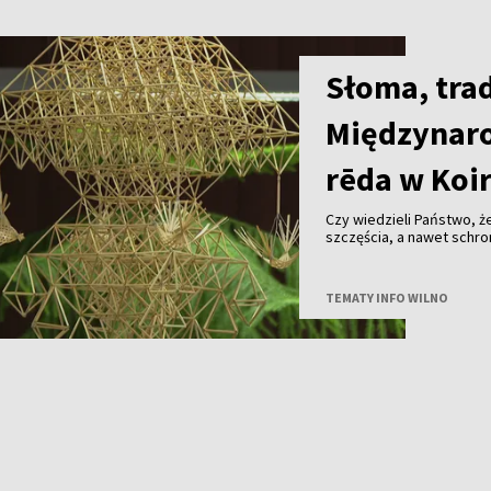
Słoma, trad
Międzynar
rēda w Koi
Czy wiedzieli Państwo,
szczęścia, a nawet schronienie
tygodnia Ogród Botaniczn
rzemiosła. Odbywają się
podczas których mistrzowi
TEMATY INFO WILNO
słomianych sadów - trad
domowego ogniska.