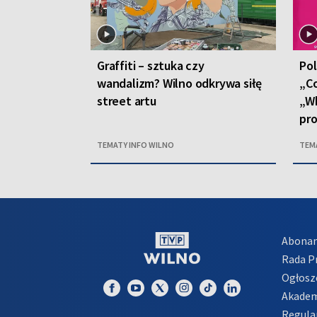
Graffiti – sztuka czy
Pol
wandalizm? Wilno odkrywa siłę
„C
street artu
„Wh
pr
TEMATY INFO WILNO
TEM
Abona
Rada 
Ogłosz
Akadem
Regula