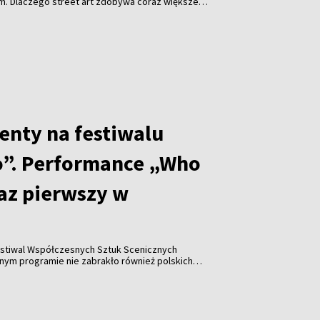
em. Dlaczego street art zdobywa coraz większe
i jakie znaczenie ma festiwal „Meeting of Styles” dla
enty na festiwalu
”. Performance „Who
raz pierwszy w
stiwal Współczesnych Sztuk Scenicznych
y w historii wydarzenia pojawiła się współpraca z
Katarzyną Leszek, które zaprezentowały performance