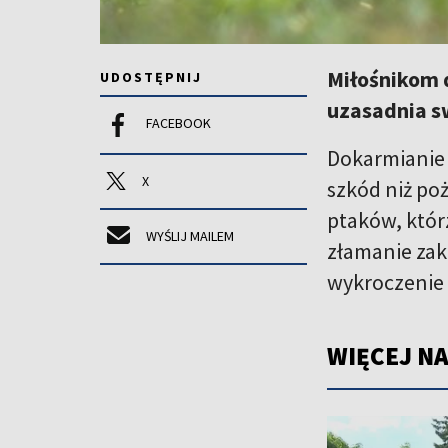
Miłośnikom 
UDOSTĘPNIJ
uzasadnia s
FACEBOOK
Dokarmianie 
X
szkód niż po
ptaków, któr
WYŚLIJ MAILEM
złamanie zak
wykroczenie 
WIĘCEJ NA