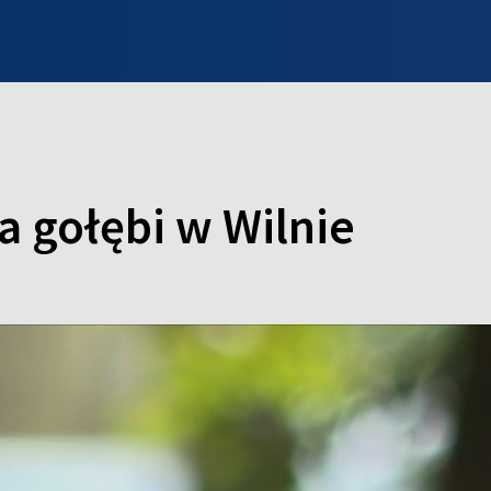
INFO WILNO
WILNO NA DZIEŃ DOBRY
PROGRAMY
ZGŁOŚ
 gołębi w Wilnie