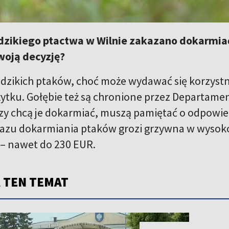
dzikiego ptactwa w Wilnie zakazano dokarmia
woją decyzję?
dzikich ptaków, choć może wydawać się korzystne
żytku. Gołębie też są chronione przez Departame
zy chcą je dokarmiać, muszą pamiętać o odpowied
azu dokarmiania ptaków grozi grzywna w wysoko
– nawet do 230 EUR.
 TEN TEMAT