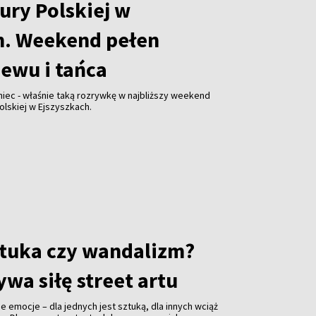
ury Polskiej w
h. Weekend pełen
iewu i tańca
niec - właśnie taką rozrywkę w najbliższy weekend
olskiej w Ejszyszkach.
sztuka czy wandalizm?
wa siłę street artu
jne emocje – dla jednych jest sztuką, dla innych wciąż