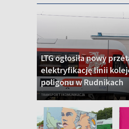
LTG ogłosiła nowy przet
elektryfikację linii kole
poligonu w Rudnikach
TRANSPORT I KOMUNIKACJA