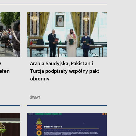
w
Arabia Saudyjska, Pakistan i
ełen
Turcja podpisały wspólny pakt
obronny
ŚWIAT