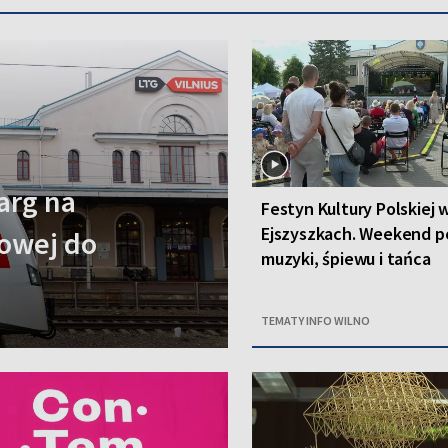
arg na
Festyn Kultury Polskiej 
Ejszyszkach. Weekend p
jowej do
muzyki, śpiewu i tańca
TEMATY INFO WILNO