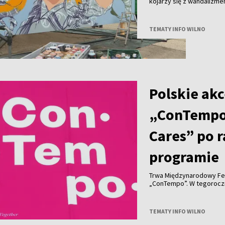
kojarzy się z wandalizm
uznanie na całym świecie 
Wilna?
TEMATY INFO WILNO
Polskie akc
„ConTempo
Cares” po 
programie
Trwa Międzynarodowy Fe
„ConTempo”. W tegorocznym programie nie zabrakło również polskich
akcentów. Po raz pierwsz
Agnieszką Brzezińską i 
„Who Cares”.
TEMATY INFO WILNO