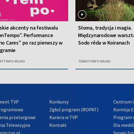
skie akcenty na festiwalu
Słoma, tradycja i magia.
onTempo”. Performance
Międzynarodowe warszt
o Cares” po raz pierwszy w
Sodo rēda w Koiranach
ogramie
ATY INFO WILNO
TEMATY INFO WILNO
ment TVP
Konkursy
Centrum i
Programowa
Zgłoś program (ROPAT)
Komisja E
enia przetargowe
Kariera w TVP
Program d
ia Telewizyjna
Kontakt
Dla medi
min tvp.pl
Serwis fo