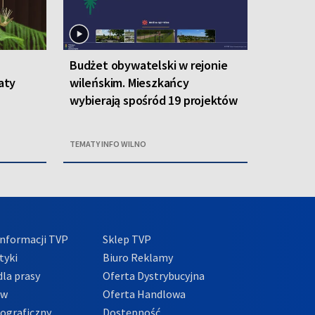
Budżet obywatelski w rejonie
aty
wileńskim. Mieszkańcy
wybierają spośród 19 projektów
TEMATY INFO WILNO
nformacji TVP
Sklep TVP
tyki
Biuro Reklamy
la prasy
Oferta Dystrybucyjna
ów
Oferta Handlowa
tograficzny
Dostępność