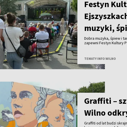
Festyn Kult
Ejszyszkac
muzyki, śp
Dobra muzyka, śpiew i ta
zapewni Festyn Kultury P
TEMATY INFO WILNO
Graffiti – 
Wilno odkry
Graffiti od lat budzi skra