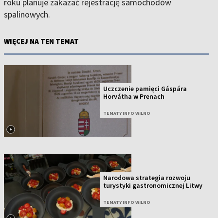
roku planuje zakazać rejestrację samochodów
spalinowych.
WIĘCEJ NA TEN TEMAT
Uczczenie pamięci Gáspára
Horvátha w Prenach
TEMATY INFO WILNO
Narodowa strategia rozwoju
turystyki gastronomicznej Litwy
TEMATY INFO WILNO