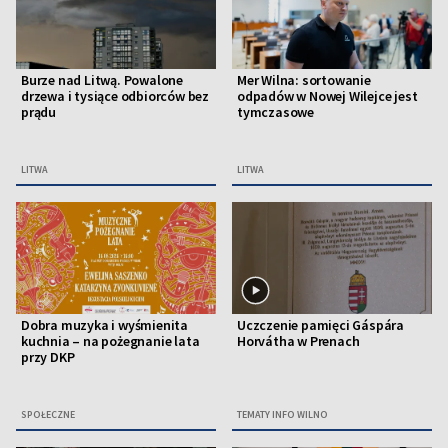
Burze nad Litwą. Powalone
Mer Wilna: sortowanie
drzewa i tysiące odbiorców bez
odpadów w Nowej Wilejce jest
prądu
tymczasowe
LITWA
LITWA
Dobra muzyka i wyśmienita
Uczczenie pamięci Gáspára
kuchnia – na pożegnanie lata
Horvátha w Prenach
przy DKP
SPOŁECZNE
TEMATY INFO WILNO