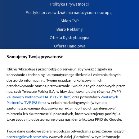
Polityka Prywatności
Polityka przeciwdziałania nadużyciom i korupcji
Sklep TVP
Biuro Reklamy
Oferta Dystrybucyjna
Oferta Handlowa
Dostępność
Szanujemy Twoją prywatność
Moje zgody
Kliknij "Akceptuję i przechodzę do serwisu", aby wyrazić zgody na
Procedura zgłoszeń wewnętrznych
korzystanie z technologii automatycznego śledzenia i zbierania danych,
dostęp do informacji na Twoim urządzeniu końcowym i ich
przechowywanie oraz na przetwarzanie Twoich danych osobowych przez
nas, czyli Telewizję Polską S.A. w likwidacji (zwaną dalej również „TVP”),
Zaufanych Partnerów z IAB* (1201 firm)
oraz pozostałych
Zaufanych
Partnerów TVP (93 firm)
, w celach marketingowych (w tym do
zautomatyzowanego dopasowania reklam do Twoich zainteresowań i
mierzenia ich skuteczności) i pozostałych, które wskazujemy poniżej, a
także zgody na udostępnianie przez nas identyfikatora PPID do Google.
Twoje dane osobowe zbierane podczas odwiedzania przez Ciebie naszych
poszczególnych serwisów
zwanych dalej „Portalem”, w tym informacje