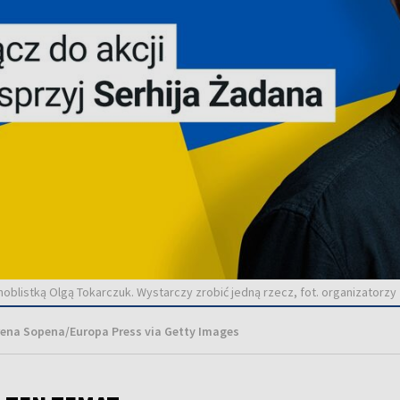
noblistką Olgą Tokarczuk. Wystarczy zrobić jedną rzecz, fot. organizatorzy
orena Sopena/Europa Press via Getty Images