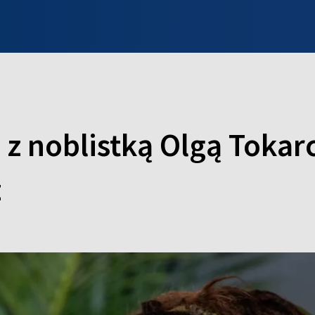
INFO WILNO
WILNO NA DZIEŃ DOBRY
PROGRAMY
ZGŁOŚ
 z noblistką Olgą Tokar
z