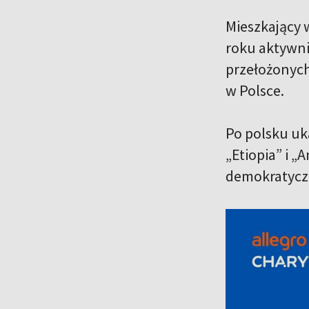
Mieszkający 
roku aktywni
przełożonych
w Polsce.
Po polsku uka
„Etiopia” i 
demokratyczn