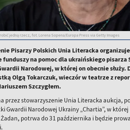
zrobić jedną rzecz, fot. Lorena Sopena/Europa Press via Getty Images
ie Pisarzy Polskich Unia Literacka organizuje
e funduszy na pomoc dla ukraińskiego pisarza 
Gwardii Narodowej, w której on obecnie służy. D
istką Olgą Tokarczuk, wieczór w teatrze z re
Mariuszem Szczygłem.
 przez stowarzyszenie Unia Literacka aukcja, po
ki Gwardii Narodowej Ukrainy „Chartia”, w której 
 Żadan, potrwa do 31 października i będzie prow
.