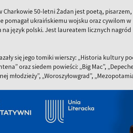
w Charkowie 50-letni Żadan jest poetą, pisarzem,
e pomagał ukraińskiemu wojsku oraz cywilom w 
 na język polski. Jest laureatem licznych nagród
zały się jego tomiki wierszy: „Historia kultury p
„Antena” oraz siedem powieści: „Big Mac”, „Depec
ej młodzieży”, „Woroszyłowgrad”, „Mezopotamia” 