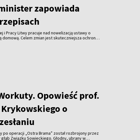
minister zapowiada
rzepisach
ej i Pracy Litwy pracuje nad nowelizacją ustawy o
 domową. Celem zmian jest skuteczniejsza ochrona
mocnienie mechanizmów bezpieczeństwa oraz
sparcia osobom doświadczającym przemocy.
 Workuty. Opowieść prof.
 Krykowskiego o
zesłaniu
dy po operacji „Ostra Brama” został rozbrojony przez
 głąb Związku Sowieckiego. Głodny, ubrany w