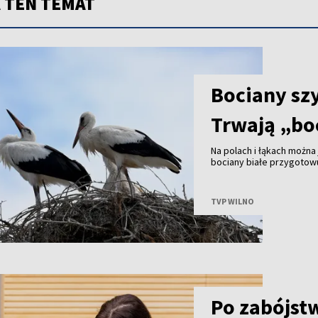
 TEN TEMAT
Bociany szy
Trwają „bo
Na polach i łąkach można 
bociany białe przygotowu
intensywnie uczą się szy
TVP WILNO
Po zabójstw