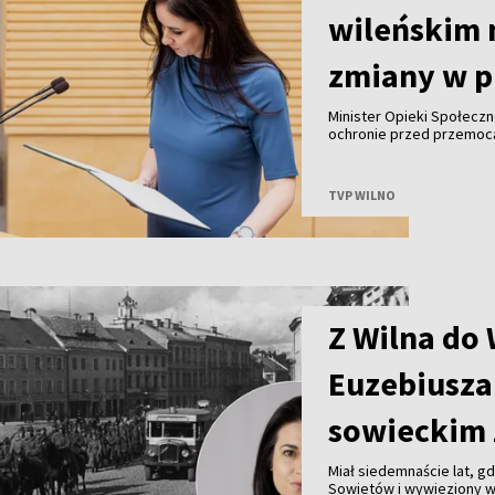
wileńskim 
zmiany w p
Minister Opieki Społeczn
ochronie przed przemocą
ofiar, wydłużenie i wz
zapewnienie lepszego w
TVP WILNO
Z Wilna do
Euzebiusza
sowieckim 
Miał siedemnaście lat, g
Sowietów i wywieziony w