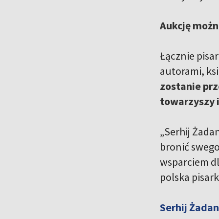
Aukcję możn
Łącznie pisar
autorami, ksi
zostanie pr
towarzyszy i
„Serhij Żadan
bronić swego
wsparciem dl
polska pisar
Serhij Żadan