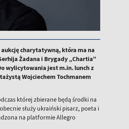
 aukcję charytatywną, która ma na
Serhija Żadana i Brygady „Chartia”
o wylicytowania jest m.in. lunch z
portażystą Wojciechem Toсhmanem
dczas której zbierane będą środki na
obecnie służy ukraiński pisarz, poeta i
adzona na platformie Allegro