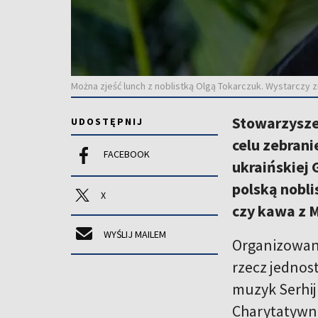
Można zjeść lunch z noblistką Olgą Tokarczuk. Wystarczy 
Stowarzyszen
UDOSTĘPNIJ
celu zebrani
FACEBOOK
ukraińskiej 
polską nobl
X
czy kawa z 
WYŚLIJ MAILEM
Organizowana
rzecz jednost
muzyk Serhij
Charytatywni