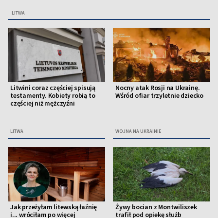
LITWA
Litwini coraz częściej spisują
Nocny atak Rosji na Ukrainę.
testamenty. Kobiety robią to
Wśród ofiar trzyletnie dziecko
częściej niż mężczyźni
LITWA
WOJNA NA UKRAINIE
Jak przeżyłam litewską łaźnię
Żywy bocian z Montwiliszek
i... wróciłam po więcej
trafił pod opiekę służb