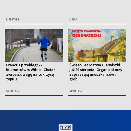
LIFESTYLE
LITWA
Francuz przebiegł 27
Święto Starostwa Gierwiszki
kilometrów w Wilnie. Chciał
już 29 sierpnia. Organizatorzy
zwrócić uwagę na cukrzycę
zapraszają mieszkańców i
typu 1
gości
SPOŁECZNE
SPOŁECZNE