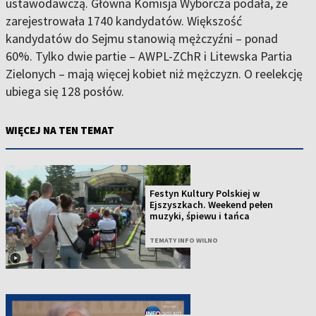
ustawodawczą. Główna Komisja Wyborcza podała, że
zarejestrowała 1740 kandydatów. Większość
kandydatów do Sejmu stanowią mężczyźni – ponad
60%. Tylko dwie partie – AWPL-ZChR i Litewska Partia
Zielonych – mają więcej kobiet niż mężczyzn. O reelekcję
ubiega się 128 posłów.
WIĘCEJ NA TEN TEMAT
Festyn Kultury Polskiej w
Ejszyszkach. Weekend pełen
muzyki, śpiewu i tańca
TEMATY INFO WILNO