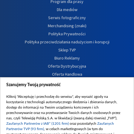
Program dla prasy
Dla mediów
Serwis fotograficzny
Merchandising (znaki)
Polityka Prywatności
Polityka przeciwdziałania nadużyciom i korupcji
Sklep TVP
Biuro Reklamy
Oferta Dystrybucyjna
Oferta Handlowa
Dostępność
Szanujemy Twoją prywatność
Moje zgody
Kliknij "Akceptuję i przechodzę do serwisu", aby wyrazić zgody na
Procedura zgłoszeń wewnętrznych
korzystanie z technologii automatycznego śledzenia i zbierania danych,
dostęp do informacji na Twoim urządzeniu końcowym i ich
przechowywanie oraz na przetwarzanie Twoich danych osobowych przez
nas, czyli Telewizję Polską S.A. w likwidacji (zwaną dalej również „TVP”),
Zaufanych Partnerów z IAB* (1201 firm)
oraz pozostałych
Zaufanych
Partnerów TVP (93 firm)
, w celach marketingowych (w tym do