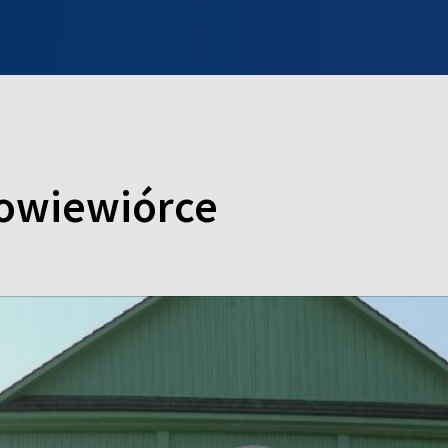
INFO WILNO
WILNO NA DZIEŃ DOBRY
PROGRAMY
ZGŁOŚ
 Powiewiórce