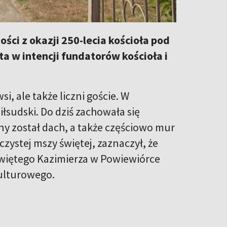
ści z okazji 250-lecia kościoła pod
 w intencji fundatorów kościoła i
i, ale także liczni goście. W
łsudski. Do dziś zachowała się
ny został dach, a także częściowo mur
zystej mszy świętej, zaznaczył, że
świętego Kazimierza w Powiewiórce
kulturowego.