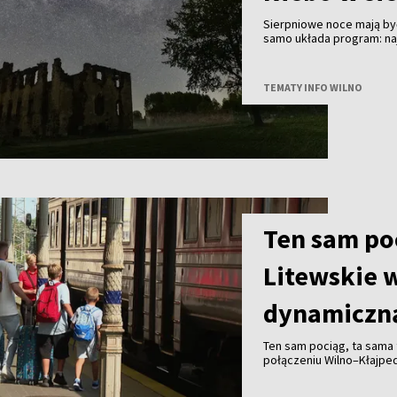
Sierpniowe noce mają być
samo układa program: na
finał - częściowe zaćmie
znacznie ważniejsze będą
TEMATY INFO WILNO
Ten sam poc
Litewskie 
dynamiczną
Ten sam pociąg, ta sama t
połączeniu Wilno–Kłajpe
bilet wcześniej, zapłaci m
spontaniczność może zapł