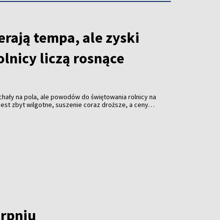
rają tempa, ale zyski
olnicy liczą rosnące
hały na pola, ale powodów do świętowania rolnicy na
o jest zbyt wilgotne, suszenie coraz droższe, a ceny
roczne żniwa dopiero nabierają tempa, ale kalkulatory
cują na pełnych obrotach. I pokazują, że zboże
koniecznie.
erpniu