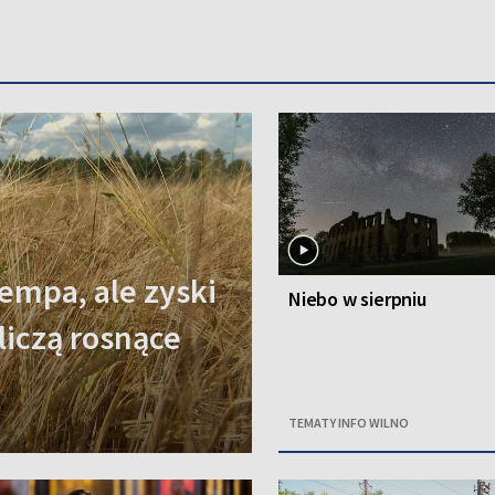
empa, ale zyski
Niebo w sierpniu
 liczą rosnące
TEMATY INFO WILNO