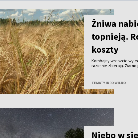
Żniwa nabie
topnieją. R
koszty
Kombajny wreszcie wyjec
razie nie zbierają. Ziarn
skupu coraz niższe. Tego
w gospodarstwach już pra
można zebrać. Zysk - nie
TEMATY INFO WILNO
Niebo w si