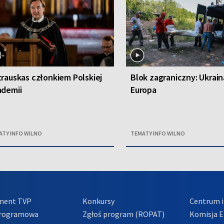
rauskas członkiem Polskiej
Blok zagraniczny: Ukrain
ademii
Europa
ATY INFO WILNO
TEMATY INFO WILNO
ment TVP
Konkursy
Centrum i
Programowa
Zgłoś program (ROPAT)
Komisja E