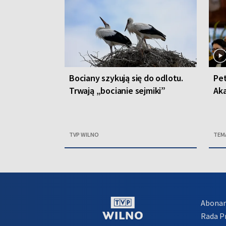
Bociany szykują się do odlotu.
Pet
Trwają „bocianie sejmiki”
Ak
TVP WILNO
TEM
Abona
Rada 