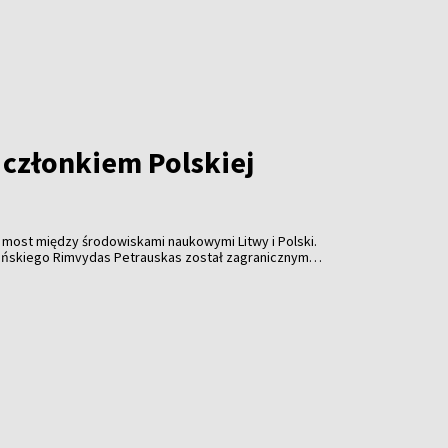
 członkiem Polskiej
ny most między środowiskami naukowymi Litwy i Polski.
eńskiego Rimvydas Petrauskas został zagranicznym
mii Umiejętności.