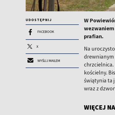
W Powiewiórc
UDOSTĘPNIJ
wezwaniem ś
FACEBOOK
prafian.
X
Na uroczystoś
drewnianym k
WYŚLIJ MAILEM
chrzcielnica
kościelny. Bi
świątynia ta
wraz z dzwon
WIĘCEJ NA