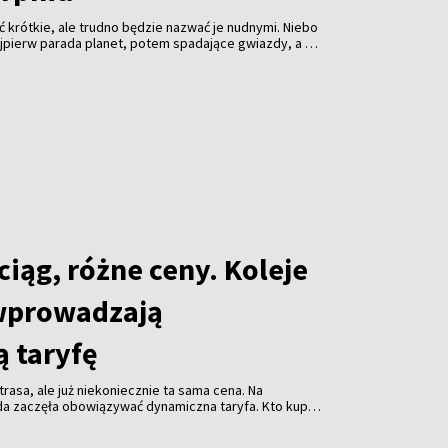
 krótkie, ale trudno będzie nazwać je nudnymi. Niebo
jpierw parada planet, potem spadające gwiazdy, a na
nie słońca. Profesjonalny sprzęt może pomóc, ale
 ciemność i cierpliwość.
iąg, różne ceny. Koleje
wprowadzają
 taryfę
rasa, ale już niekoniecznie ta sama cena. Na
da zaczęła obowiązywać dynamiczna taryfa. Kto kupi
niej. Kto zostawi decyzję na ostatnią chwilę - za
acić więcej.