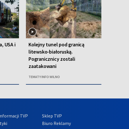
a, USA i
Kolejny tunel pod granicą
litewsko-białoruską.
Pogranicznicy zostali
zaatakowani
TEMATY INFO WILNO
nformacji TVP
Sklep TVP
tyki
Biuro Reklamy