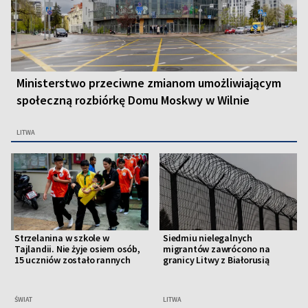
Ministerstwo przeciwne zmianom umożliwiającym
społeczną rozbiórkę Domu Moskwy w Wilnie
LITWA
Strzelanina w szkole w
Siedmiu nielegalnych
Tajlandii. Nie żyje osiem osób,
migrantów zawrócono na
15 uczniów zostało rannych
granicy Litwy z Białorusią
ŚWIAT
LITWA