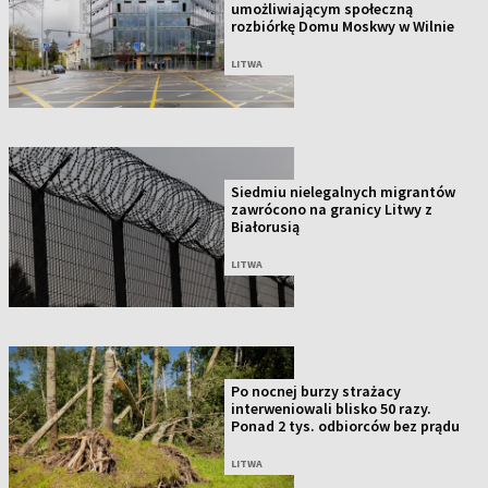
umożliwiającym społeczną
rozbiórkę Domu Moskwy w Wilnie
LITWA
Siedmiu nielegalnych migrantów
zawrócono na granicy Litwy z
Białorusią
LITWA
Po nocnej burzy strażacy
interweniowali blisko 50 razy.
Ponad 2 tys. odbiorców bez prądu
LITWA