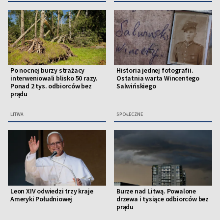
Po nocnej burzy strażacy
Historia jednej fotografii.
interweniowali blisko 50 razy.
Ostatnia warta Wincentego
Ponad 2 tys. odbiorców bez
Salwińskiego
prądu
LITWA
SPOŁECZNE
Leon XIV odwiedzi trzy kraje
Burze nad Litwą. Powalone
Ameryki Południowej
drzewa i tysiące odbiorców bez
prądu