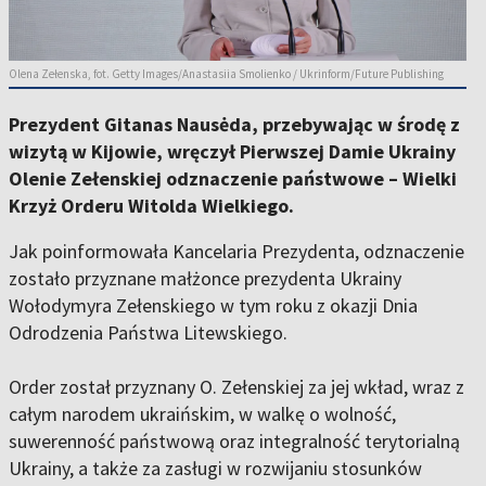
Olena Zełenska, fot. Getty Images/Anastasiia Smolienko / Ukrinform/Future Publishing
Prezydent Gitanas Nausėda, przebywając w środę z
wizytą w Kijowie, wręczył Pierwszej Damie Ukrainy
Olenie Zełenskiej odznaczenie państwowe – Wielki
Krzyż Orderu Witolda Wielkiego.
Jak poinformowała Kancelaria Prezydenta, odznaczenie
zostało przyznane małżonce prezydenta Ukrainy
Wołodymyra Zełenskiego w tym roku z okazji Dnia
Odrodzenia Państwa Litewskiego.
Order został przyznany O. Zełenskiej za jej wkład, wraz z
całym narodem ukraińskim, w walkę o wolność,
suwerenność państwową oraz integralność terytorialną
Ukrainy, a także za zasługi w rozwijaniu stosunków