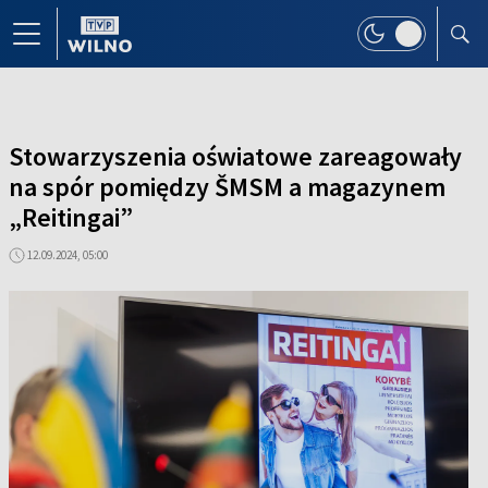
Stowarzyszenia oświatowe zareagowały
na spór pomiędzy ŠMSM a magazynem
„Reitingai”
12.09.2024, 05:00