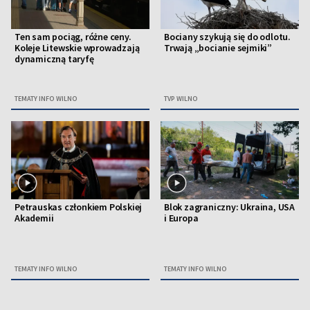
Ten sam pociąg, różne ceny.
Bociany szykują się do odlotu.
Koleje Litewskie wprowadzają
Trwają „bocianie sejmiki”
dynamiczną taryfę
TEMATY INFO WILNO
TVP WILNO
Petrauskas członkiem Polskiej
Blok zagraniczny: Ukraina, USA
Akademii
i Europa
TEMATY INFO WILNO
TEMATY INFO WILNO