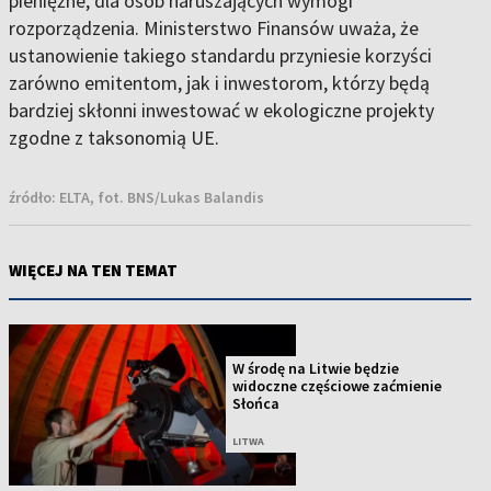
pieniężne, dla osób naruszających wymogi
rozporządzenia. Ministerstwo Finansów uważa, że
ustanowienie takiego standardu przyniesie korzyści
zarówno emitentom, jak i inwestorom, którzy będą
bardziej skłonni inwestować w ekologiczne projekty
zgodne z taksonomią UE.
źródło:
ELTA, fot. BNS/Lukas Balandis
WIĘCEJ NA TEN TEMAT
W środę na Litwie będzie
widoczne częściowe zaćmienie
Słońca
LITWA