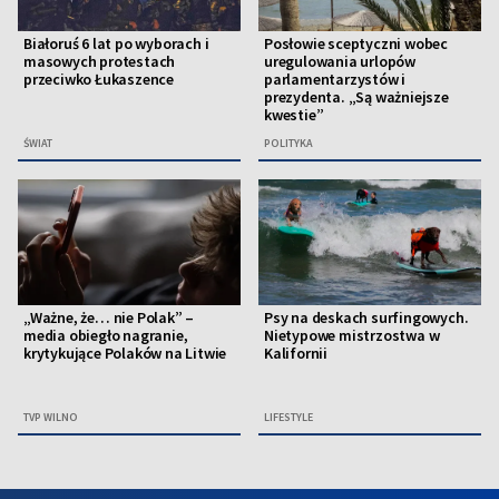
Białoruś 6 lat po wyborach i
Posłowie sceptyczni wobec
masowych protestach
uregulowania urlopów
przeciwko Łukaszence
parlamentarzystów i
prezydenta. „Są ważniejsze
kwestie”
ŚWIAT
POLITYKA
„Ważne, że… nie Polak” –
Psy na deskach surfingowych.
media obiegło nagranie,
Nietypowe mistrzostwa w
krytykujące Polaków na Litwie
Kalifornii
TVP WILNO
LIFESTYLE