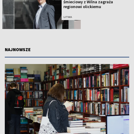
śmieciowy z Wilna zagraża
regionowi olickiemu
LITWA
NAJNOWSZE