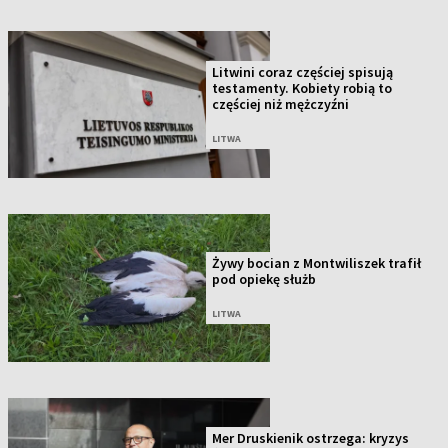
Litwini coraz częściej spisują
testamenty. Kobiety robią to
częściej niż mężczyźni
LITWA
Żywy bocian z Montwiliszek trafił
pod opiekę służb
LITWA
Mer Druskienik ostrzega: kryzys