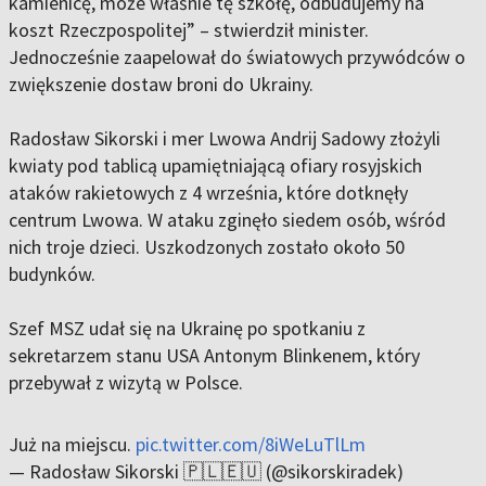
kamienicę, może właśnie tę szkołę, odbudujemy na
koszt Rzeczpospolitej” – stwierdził minister.
Jednocześnie zaapelował do światowych przywódców o
zwiększenie dostaw broni do Ukrainy.
Radosław Sikorski i mer Lwowa Andrij Sadowy złożyli
kwiaty pod tablicą upamiętniającą ofiary rosyjskich
ataków rakietowych z 4 września, które dotknęły
centrum Lwowa. W ataku zginęło siedem osób, wśród
nich troje dzieci. Uszkodzonych zostało około 50
budynków.
Szef MSZ udał się na Ukrainę po spotkaniu z
sekretarzem stanu USA Antonym Blinkenem, który
przebywał z wizytą w Polsce.
Już na miejscu.
pic.twitter.com/8iWeLuTlLm
— Radosław Sikorski 🇵🇱🇪🇺 (@sikorskiradek)