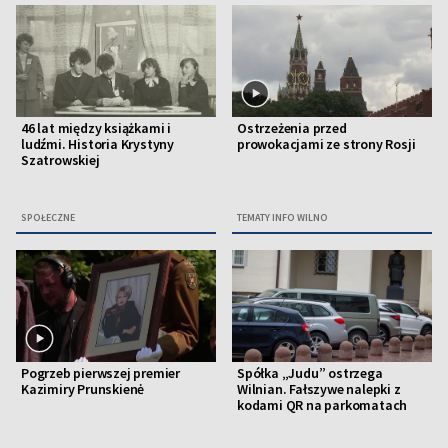
46 lat między książkami i
Ostrzeżenia przed
ludźmi. Historia Krystyny
prowokacjami ze strony Rosji
Szatrowskiej
SPOŁECZNE
TEMATY INFO WILNO
Pogrzeb pierwszej premier
Spółka „Judu” ostrzega
Kazimiry Prunskienė
Wilnian. Fałszywe nalepki z
kodami QR na parkomatach