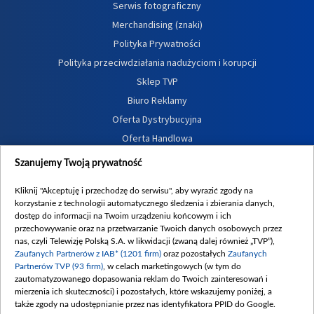
Serwis fotograficzny
Merchandising (znaki)
Polityka Prywatności
Polityka przeciwdziałania nadużyciom i korupcji
Sklep TVP
Biuro Reklamy
Oferta Dystrybucyjna
Oferta Handlowa
Dostępność
Szanujemy Twoją prywatność
Moje zgody
Kliknij "Akceptuję i przechodzę do serwisu", aby wyrazić zgody na
Procedura zgłoszeń wewnętrznych
korzystanie z technologii automatycznego śledzenia i zbierania danych,
dostęp do informacji na Twoim urządzeniu końcowym i ich
przechowywanie oraz na przetwarzanie Twoich danych osobowych przez
nas, czyli Telewizję Polską S.A. w likwidacji (zwaną dalej również „TVP”),
Zaufanych Partnerów z IAB* (1201 firm)
oraz pozostałych
Zaufanych
Partnerów TVP (93 firm)
, w celach marketingowych (w tym do
zautomatyzowanego dopasowania reklam do Twoich zainteresowań i
mierzenia ich skuteczności) i pozostałych, które wskazujemy poniżej, a
także zgody na udostępnianie przez nas identyfikatora PPID do Google.