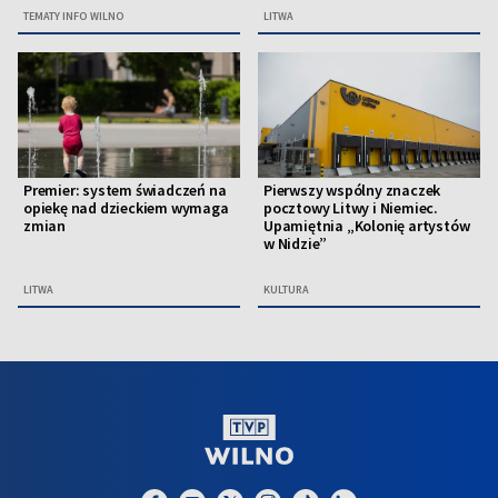
TEMATY INFO WILNO
LITWA
Premier: system świadczeń na
Pierwszy wspólny znaczek
opiekę nad dzieckiem wymaga
pocztowy Litwy i Niemiec.
zmian
Upamiętnia „Kolonię artystów
w Nidzie”
LITWA
KULTURA