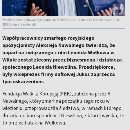
Współpracownicy Nawalnego: Napad na Wołkowa zlecił biznesmen Leonid Niewzlin, fot.
BNS/ Žygimantas Gedvila
Współpracownicy zmarłego rosyjskiego
opozycjonisty Aleksieja Nawalnego twierdzą, że
napad na związanego z nim Leonida Wołkowa w
Wilnie został zlecony przez biznesmena i działacza
społecznego Leonida Niewzlina. Przedsiębiorca,
były wiceprezes firmy naftowej Jukos zaprzecza
tym oskarżeniom.
Fundacja Walki z Korupcją (FBK), założona przez A.
Nawalnego, który zmarł na początku tego roku w
więzieniu, przeprowadziła śledztwo, w ramach którego
dotarła do korespondencji Niewzlina, z której wynika, że
to on zlecił atak na Wołkowa.