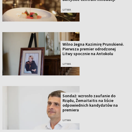
LITWA
Wilno żegna Kazimirę Prunskienė.
Pierwsza premier odrodzonej
Litwy spocznie na Antokolu
LITWA
Sondaż: wzrosło zaufanie do
Rządu, Žemaitaitis na liście
odpowiednich kandydatów na
premiera
LITWA