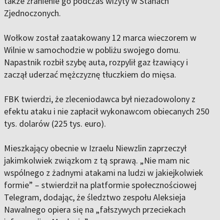
także zranienie go podczas wizyty w Stanach
Zjednoczonych.
Wołkow został zaatakowany 12 marca wieczorem w
Wilnie w samochodzie w pobliżu swojego domu.
Napastnik rozbił szybę auta, rozpylił gaz łzawiący i
zaczął uderzać mężczyznę tłuczkiem do mięsa.
FBK twierdzi, że zleceniodawca był niezadowolony z
efektu ataku i nie zapłacił wykonawcom obiecanych 250
tys. dolarów (225 tys. euro).
Mieszkający obecnie w Izraelu Niewzlin zaprzeczył
jakimkolwiek związkom z tą sprawą. „Nie mam nic
wspólnego z żadnymi atakami na ludzi w jakiejkolwiek
formie” – stwierdził na platformie społecznościowej
Telegram, dodając, że śledztwo zespołu Aleksieja
Nawalnego opiera się na „fałszywych przeciekach