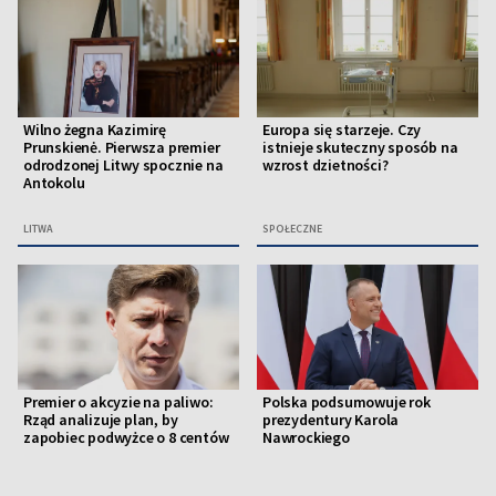
Wilno żegna Kazimirę
Europa się starzeje. Czy
Prunskienė. Pierwsza premier
istnieje skuteczny sposób na
odrodzonej Litwy spocznie na
wzrost dzietności?
Antokolu
LITWA
SPOŁECZNE
Premier o akcyzie na paliwo:
Polska podsumowuje rok
Rząd analizuje plan, by
prezydentury Karola
zapobiec podwyżce o 8 centów
Nawrockiego