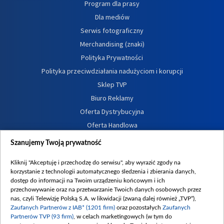
Program dla prasy
Dla mediów
Serwis fotograficzny
Merchandising (znaki)
Polityka Prywatności
Polityka przeciwdziałania nadużyciom i korupcji
Sklep TVP
Biuro Reklamy
Oferta Dystrybucyjna
Oferta Handlowa
Dostępność
Szanujemy Twoją prywatność
Moje zgody
Kliknij "Akceptuję i przechodzę do serwisu", aby wyrazić zgody na
Procedura zgłoszeń wewnętrznych
korzystanie z technologii automatycznego śledzenia i zbierania danych,
dostęp do informacji na Twoim urządzeniu końcowym i ich
przechowywanie oraz na przetwarzanie Twoich danych osobowych przez
nas, czyli Telewizję Polską S.A. w likwidacji (zwaną dalej również „TVP”),
Zaufanych Partnerów z IAB* (1201 firm)
oraz pozostałych
Zaufanych
Partnerów TVP (93 firm)
, w celach marketingowych (w tym do