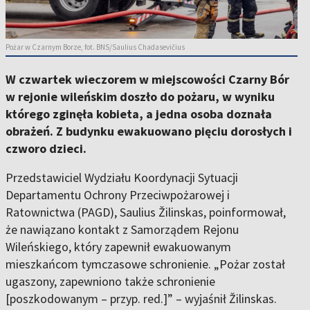
Pożar w Czarnym Borze, fot. BNS/Saulius Chadasevičius
W czwartek wieczorem w miejscowości Czarny Bór
w rejonie wileńskim doszło do pożaru, w wyniku
którego zginęła kobieta, a jedna osoba doznała
obrażeń. Z budynku ewakuowano pięciu dorosłych i
czworo dzieci.
Przedstawiciel Wydziału Koordynacji Sytuacji
Departamentu Ochrony Przeciwpożarowej i
Ratownictwa (PAGD), Saulius Žilinskas, poinformował,
że nawiązano kontakt z Samorządem Rejonu
Wileńskiego, który zapewnił ewakuowanym
mieszkańcom tymczasowe schronienie. „Pożar został
ugaszony, zapewniono także schronienie
[poszkodowanym – przyp. red.]” – wyjaśnił Žilinskas.