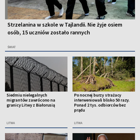
Strzelanina w szkole w Tajlandii. Nie żyje osiem
osób, 15 uczniów zostało rannych
ŚWIAT
Siedmiu nielegalnych
Po nocnej burzy strażacy
migrantów zawrócono na
interweniowali blisko 50 razy.
granicy Litwy z Białorusią
Ponad 2 tys. odbiorców bez
prądu
LITWA
LITWA