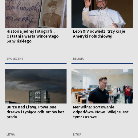
Historia jednej fotografii.
Leon XIV odwiedzi trzy kraje
Ostatnia warta Wincentego
Ameryki Południowej
Salwińskiego
SPOŁECZNE
RELIGIA
Burze nad Litwą. Powalone
Mer Wilna: sortowanie
drzewa i tysiące odbiorców bez
odpadów w Nowej Wilejce jest
prądu
tymczasowe
LITWA
LITWA