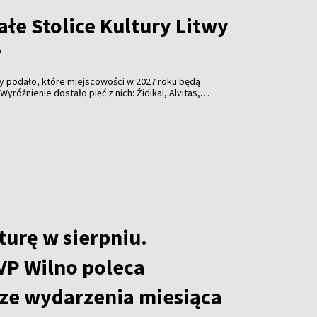
łe Stolice Kultury Litwy
7
wy podało, które miejscowości w 2027 roku będą
Wyróżnienie dostało pięć z nich: Židikai, Alvitas,
sliai.
turę w sierpniu.
VP Wilno poleca
ze wydarzenia miesiąca