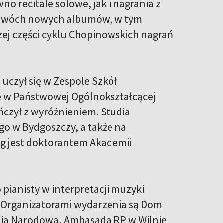
o recitale solowe, jak i nagrania z
e dwóch nowych albumów, w tym
j części cyklu Chopinowskich nagrań
 uczył się w Zespole Szkół
ie w Państwowej Ogólnokształcącej
ńczył z wyróżnieniem. Studia
o w Bydgoszczy, a także na
ng jest doktorantem Akademii
 pianisty w interpretacji muzyki
y. Organizatorami wydarzenia są Dom
monia Narodowa, Ambasada RP w Wilnie