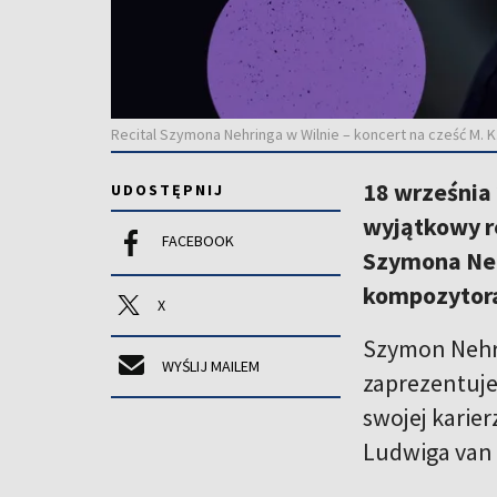
Recital Szymona Nehringa w Wilnie – koncert na cześć M. K.
18 września 
UDOSTĘPNIJ
wyjątkowy re
FACEBOOK
Szymona Nehr
kompozytora 
X
Szymon Nehri
WYŚLIJ MAILEM
zaprezentuje
swojej karie
Ludwiga van 