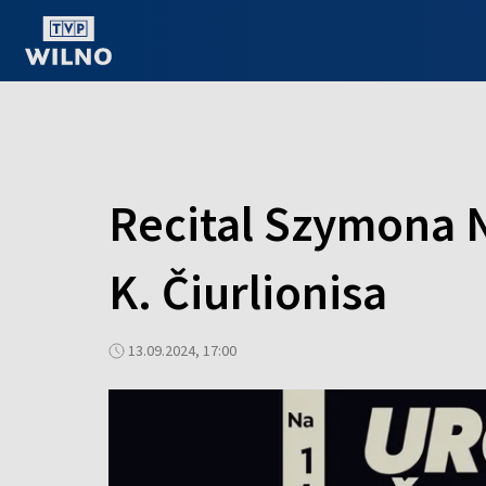
OGLĄDAJ ONLINE
Recital Szymona N
K. Čiurlionisa
13.09.2024, 17:00