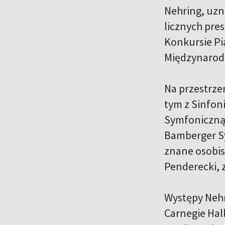
Nehring, uzn
licznych pre
Konkursie Pi
Międzynarodo
Na przestrze
tym z Sinfon
Symfoniczną 
Bamberger Sy
znane osobis
Penderecki, 
Występy Nehr
Carnegie Hal