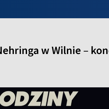
INFO WILNO
WILNO NA DZIEŃ DOBRY
PROGRAMY
ZGŁOŚ
ehringa w Wilnie – kon