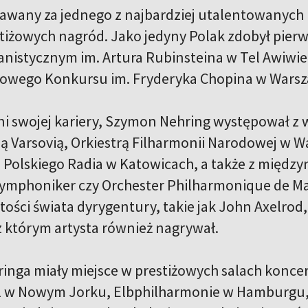
awany za jednego z najbardziej utalentowanych p
stiżowych nagród. Jako jedyny Polak zdobył pi
anistycznym im. Artura Rubinsteina w Tel Awiwie, 
wego Konkursu im. Fryderyka Chopina w Warszaw
ni swojej kariery, Szymon Nehring występował z
ią Varsovią, Orkiestrą Filharmonii Narodowej w 
Polskiego Radia w Katowicach, a także z między
mphoniker czy Orchester Philharmonique de Mar
tości świata dyrygentury, takie jak John Axelrod
z którym artysta również nagrywał.
inga miały miejsce w prestiżowych salach koncer
l w Nowym Jorku, Elbphilharmonie w Hamburgu, 