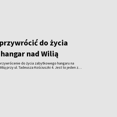
 przywrócić do życia
hangar nad Wilią
 przywrócenie do życia zabytkowego hangaru na
lią przy ul. Tadeusza Kościuszki 4. Jest to jeden z
 obiektów przypominających o historii wileńskiego
ynek znajduje się w stanie awaryjnym.