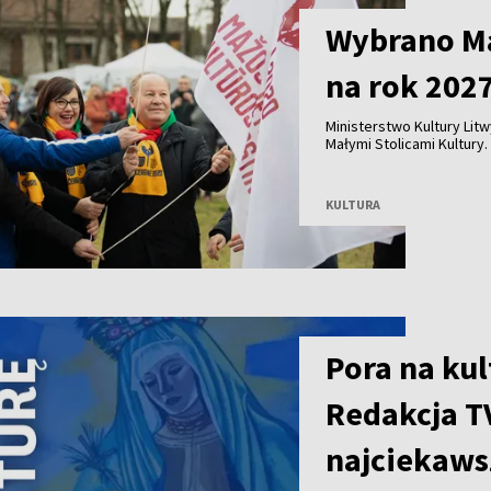
Wybrano Ma
na rok 202
Ministerstwo Kultury Lit
Małymi Stolicami Kultury. 
Nedzingė, Daugėliškis i Ža
KULTURA
Pora na kul
Redakcja T
najciekaws