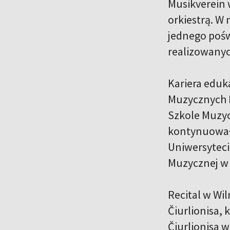
Musikverein 
orkiestrą. W
jednego pośw
realizowanyc
Kariera eduk
Muzycznych I
Szkole Muzyc
kontynuował 
Uniwersyteci
Muzycznej w
Recital w Wil
Čiurlionisa,
Čiurlionisa 