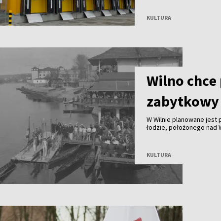
KULTURA
Wilno chce
zabytkowy 
W Wilnie planowane jest
łodzie, położonego nad Wi
nielicznych zachowanych
wioślarstwa. Obecnie bud
KULTURA