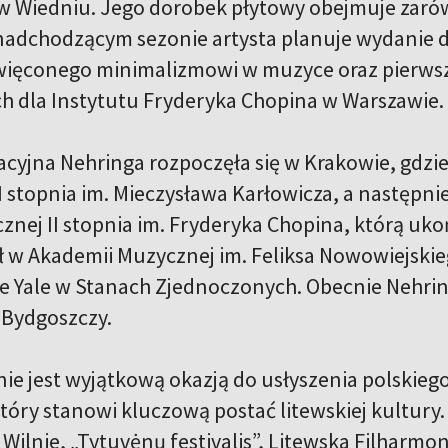
w Wiedniu. Jego dorobek płytowy obejmuje zarówn
 nadchodzącym sezonie artysta planuje wydani
ięconego minimalizmowi w muzyce oraz pierwsze
h dla Instytutu Fryderyka Chopina w Warszawie.
acyjna Nehringa rozpoczęła się w Krakowie, gdzie
 stopnia im. Mieczysława Karłowicza, a następn
znej II stopnia im. Fryderyka Chopina, którą uko
w Akademii Muzycznej im. Feliksa Nowowiejskieg
e Yale w Stanach Zjednoczonych. Obecnie Nehri
 Bydgoszczy.
nie jest wyjątkową okazją do usłyszenia polskiego
 który stanowi kluczową postać litewskiej kultur
w Wilnie, „Tytuvėnų festivalis”, Litewska Filhar