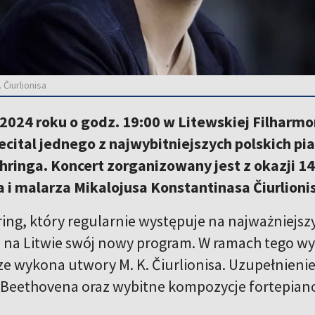
 Čiurlionisa
2024 roku o godz. 19:00 w Litewskiej Filharmo
cital jednego z najwybitniejszych polskich p
inga. Koncert zorganizowany jest z okazji 149
i malarza Mikalojusa Konstantinasa Čiurlioni
ng, który regularnie występuje na najważniejsz
 na Litwie swój nowy program. W ramach tego wyd
rze wykona utwory M. K. Čiurlionisa. Uzupełnien
Beethovena oraz wybitne kompozycje fortepiano