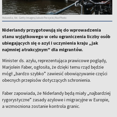
Holandia, fot. Getty Images/Jakub Porzycki/NurPhoto
Niderlandy przygotowują się do wprowadzenia
stanu wyjątkowego w celu ograniczenia liczby osób
ubiegających się o azyl i uczynienia kraju „jak
najmniej atrakcyjnym” dla migrantów.
Minister ds. azylu, reprezentująca prawicowe poglądy,
Marjolein Faber, ogłosiła, że dzięki temu rząd będzie
mógł „bardzo szybko” zawiesić obowiązywanie części
obecnych przepisów dotyczących schronienia.
Faber zapowiada, że Niderlandy będą miały „najbardziej
rygorystyczne” zasady azylowe i migracyjne w Europie,
a wzmocniona zostanie kontrola granic.