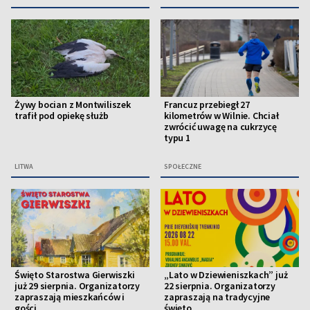
Żywy bocian z Montwiliszek
Francuz przebiegł 27
trafił pod opiekę służb
kilometrów w Wilnie. Chciał
zwrócić uwagę na cukrzycę
typu 1
LITWA
SPOŁECZNE
Święto Starostwa Gierwiszki
„Lato w Dziewieniszkach” już
już 29 sierpnia. Organizatorzy
22 sierpnia. Organizatorzy
zapraszają mieszkańców i
zapraszają na tradycyjne
gości
święto