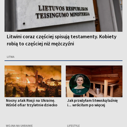
Litwini coraz częściej spisują testamenty. Kobiety
robią to częściej niż mężczyźni
LITWA
Nocny atak Rosji na Ukrainę.
Jak przeżyłam litewską łaźnię
Wśród ofiar trzyletnie dziecko
i... wróciłam po więcej
WOJNA NA UKRAINIE
LIFESTYLE