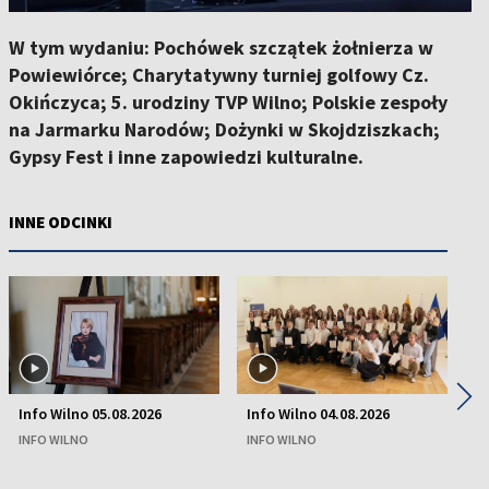
W tym wydaniu: Pochówek szczątek żołnierza w
Powiewiórce; Charytatywny turniej golfowy Cz.
Okińczyca; 5. urodziny TVP Wilno; Polskie zespoły
na Jarmarku Narodów; Dożynki w Skojdziszkach;
Gypsy Fest i inne zapowiedzi kulturalne.
INNE ODCINKI
◀
▶
Info Wilno 05.08.2026
Info Wilno 04.08.2026
In
INFO WILNO
INFO WILNO
IN