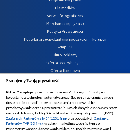
Dla mediów
Serwis fotograficzny
Merchandising (znaki)
Polityka Prywatności
Polityka przeciwdziałania nadużyciom i korupcji
Sklep TVP
Biuro Reklamy
Oferta Dystrybucyjna
Oferta Handlowa
Dostępność
Szanujemy Twoją prywatność
Moje zgody
Kliknij "Akceptuję i przechodzę do serwisu", aby wyrazić zgody na
Procedura zgłoszeń wewnętrznych
korzystanie z technologii automatycznego śledzenia i zbierania danych,
dostęp do informacji na Twoim urządzeniu końcowym i ich
przechowywanie oraz na przetwarzanie Twoich danych osobowych przez
nas, czyli Telewizję Polską S.A. w likwidacji (zwaną dalej również „TVP”),
Zaufanych Partnerów z IAB* (1201 firm)
oraz pozostałych
Zaufanych
Partnerów TVP (93 firm)
, w celach marketingowych (w tym do
zautomatyzowanego dopasowania reklam do Twoich zainteresowań i