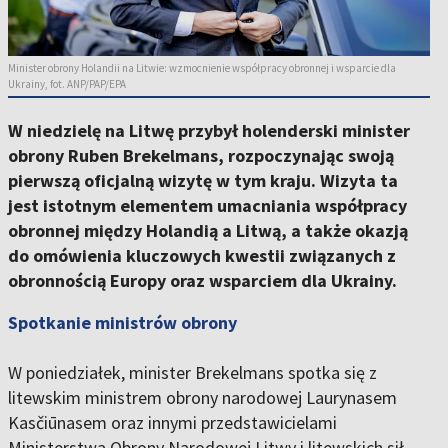
Minister obrony Holandii na Litwie: wzmocnienie współpracy obronnej i wsparcie dla
Ukrainy, fot. ANP/PAP/EPA
W niedzielę na Litwę przybył holenderski minister
obrony Ruben Brekelmans, rozpoczynając swoją
pierwszą oficjalną wizytę w tym kraju. Wizyta ta
jest istotnym elementem umacniania współpracy
obronnej między Holandią a Litwą, a także okazją
do omówienia kluczowych kwestii związanych z
obronnością Europy oraz wsparciem dla Ukrainy.
Spotkanie ministrów obrony
W poniedziałek, minister Brekelmans spotka się z
litewskim ministrem obrony narodowej Laurynasem
Kasčiūnasem oraz innymi przedstawicielami
Ministerstwa Obrony Narodowej Litwy i litewskich sił