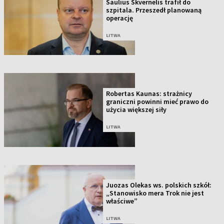
Saulius Skvernelis trafił do
szpitala. Przeszedł planowaną
operację
LITWA
Robertas Kaunas: strażnicy
graniczni powinni mieć prawo do
użycia większej siły
LITWA
Juozas Olekas ws. polskich szkół:
„Stanowisko mera Trok nie jest
właściwe”
LITWA