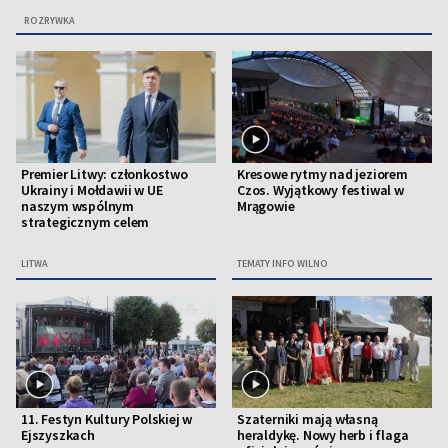
ROZRYWKA
Premier Litwy: członkostwo
Kresowe rytmy nad jeziorem
Ukrainy i Mołdawii w UE
Czos. Wyjątkowy festiwal w
naszym wspólnym
Mrągowie
strategicznym celem
LITWA
TEMATY INFO WILNO
11. Festyn Kultury Polskiej w
Szaterniki mają własną
Ejszyszkach
heraldykę. Nowy herb i flaga