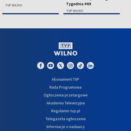
Tygodnia #69
TVP WILNO
T
TVP WILNO
Abonament TVP
Rada Programowa
Ogłoszenia przetargowe
Akademia Telewizyjna
Regulamin tvp.pl
Telegazeta ogłoszenia
Informacje o nadawcy