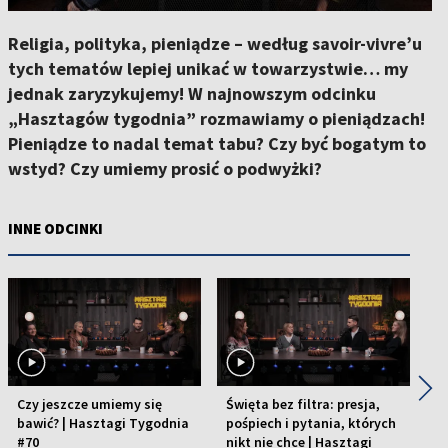
Religia, polityka, pieniądze – według savoir-vivre’u
tych tematów lepiej unikać w towarzystwie… my
jednak zaryzykujemy! W najnowszym odcinku
„Hasztagów tygodnia” rozmawiamy o pieniądzach!
Pieniądze to nadal temat tabu? Czy być bogatym to
wstyd? Czy umiemy prosić o podwyżki?
INNE ODCINKI
◀
▶
Czy jeszcze umiemy się
Święta bez filtra: presja,
Mi
bawić? | Hasztagi Tygodnia
pośpiech i pytania, których
fl
#70
nikt nie chce | Hasztagi
H