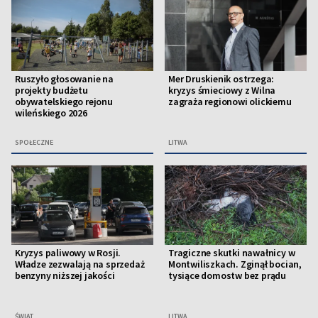
Ruszyło głosowanie na
Mer Druskienik ostrzega:
projekty budżetu
kryzys śmieciowy z Wilna
obywatelskiego rejonu
zagraża regionowi olickiemu
wileńskiego 2026
SPOŁECZNE
LITWA
Kryzys paliwowy w Rosji.
Tragiczne skutki nawałnicy w
Władze zezwalają na sprzedaż
Montwiliszkach. Zginął bocian,
benzyny niższej jakości
tysiące domostw bez prądu
ŚWIAT
LITWA