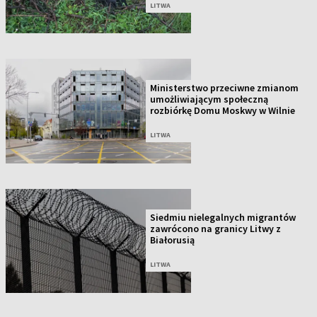
LITWA
Ministerstwo przeciwne zmianom
umożliwiającym społeczną
rozbiórkę Domu Moskwy w Wilnie
LITWA
Siedmiu nielegalnych migrantów
zawrócono na granicy Litwy z
Białorusią
LITWA