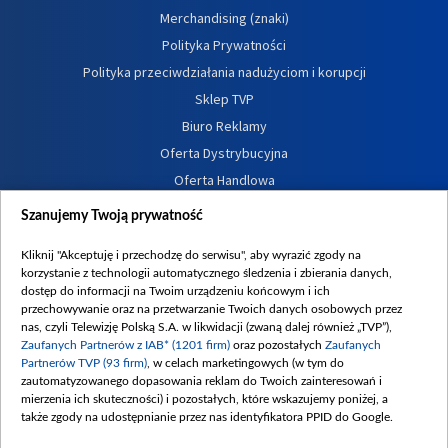
Merchandising (znaki)
Polityka Prywatności
Polityka przeciwdziałania nadużyciom i korupcji
Sklep TVP
Biuro Reklamy
Oferta Dystrybucyjna
Oferta Handlowa
Dostępność
Szanujemy Twoją prywatność
Moje zgody
Kliknij "Akceptuję i przechodzę do serwisu", aby wyrazić zgody na
Procedura zgłoszeń wewnętrznych
korzystanie z technologii automatycznego śledzenia i zbierania danych,
dostęp do informacji na Twoim urządzeniu końcowym i ich
przechowywanie oraz na przetwarzanie Twoich danych osobowych przez
nas, czyli Telewizję Polską S.A. w likwidacji (zwaną dalej również „TVP”),
Zaufanych Partnerów z IAB* (1201 firm)
oraz pozostałych
Zaufanych
Partnerów TVP (93 firm)
, w celach marketingowych (w tym do
zautomatyzowanego dopasowania reklam do Twoich zainteresowań i
mierzenia ich skuteczności) i pozostałych, które wskazujemy poniżej, a
także zgody na udostępnianie przez nas identyfikatora PPID do Google.