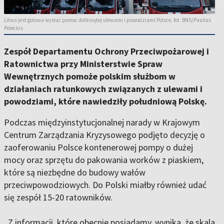
Litwa jest gotowa wysłać pomoc dotkniętej ulewami i powodziami Polsce, fot. BNS/Paulius
Peleckis
Zespół Departamentu Ochrony Przeciwpożarowej i
Ratownictwa przy Ministerstwie Spraw
Wewnętrznych pomoże polskim służbom w
działaniach ratunkowych związanych z ulewami i
powodziami, które nawiedziły południową Polskę.
Podczas międzyinstytucjonalnej narady w Krajowym
Centrum Zarządzania Kryzysowego podjęto decyzję o
zaoferowaniu Polsce kontenerowej pompy o dużej
mocy oraz sprzętu do pakowania worków z piaskiem,
które są niezbędne do budowy wałów
przeciwpowodziowych. Do Polski miałby również udać
się zespół 15-20 ratowników.
„Z informacji, które obecnie posiadamy, wynika, że skala