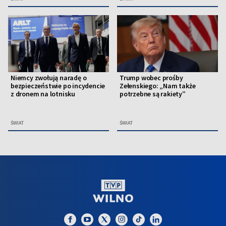
Niemcy zwołują naradę o
Trump wobec prośby
bezpieczeństwie po incydencie
Zełenskiego: „Nam także
z dronem na lotnisku
potrzebne są rakiety”
ŚWIAT
ŚWIAT