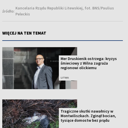
Kancelaria Rządu Republiki Litewskiej, fot. BNS/Paulius
źródło:
Peleckis
WIĘCEJ NA TEN TEMAT
Mer Druskienik ostrzega: kryzys
śmieciowy z Wilna zagraża
regionowi olickiemu
LITWA
Tragiczne skutki nawałnicy w
Montwiliszkach. Zginął bocian,
tysiące domostw bez prądu