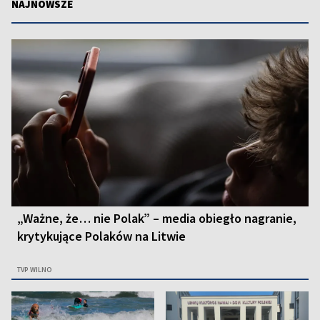
NAJNOWSZE
„Ważne, że… nie Polak” – media obiegło nagranie,
krytykujące Polaków na Litwie
TVP WILNO