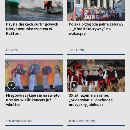
Psy na deskach surfingowych.
Polska przygoda pełna zabawy
Nietypowe mistrzostwa w
– „Młodzi Odkrywcy” na
Kalifornii
wakacjach
LIFESTYLE
SPOŁECZNE
Mrągowo szykuje się na święto
35 lat razem na scenie.
Kresów. Wielki koncert już
„Suderwianie” obchodzą
wkrótce
muzyczny jubileusz
TEMATY INFO WILNO
TEMATY INFO WILNO