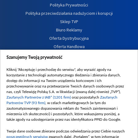
Polityka Prywatności
Polityka przeciwdziałania nadużyciom i korupcji
Sklep TVP
Biuro Reklamy
Oferta Dystrybucyjna
Oferta Handlowa
Dostępność
Szanujemy Twoją prywatność
Moje zgody
Kliknij "Akceptuję i przechodzę do serwisu", aby wyrazić zgody na
Procedura zgłoszeń wewnętrznych
korzystanie z technologii automatycznego śledzenia i zbierania danych,
dostęp do informacji na Twoim urządzeniu końcowym i ich
przechowywanie oraz na przetwarzanie Twoich danych osobowych przez
nas, czyli Telewizję Polską S.A. w likwidacji (zwaną dalej również „TVP”),
Zaufanych Partnerów z IAB* (1201 firm)
oraz pozostałych
Zaufanych
Partnerów TVP (93 firm)
, w celach marketingowych (w tym do
zautomatyzowanego dopasowania reklam do Twoich zainteresowań i
mierzenia ich skuteczności) i pozostałych, które wskazujemy poniżej, a
także zgody na udostępnianie przez nas identyfikatora PPID do Google.
Twoje dane osobowe zbierane podczas odwiedzania przez Ciebie naszych
poszczególnych serwisów
zwanych dalej „Portalem”, w tym informacje