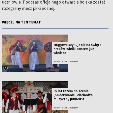
uczniowie. Podczas oficjalnego otwarcia boiska został
rozegrany mecz piłki nożnej.
WIĘCEJ NA TEN TEMAT
Mrągowo szykuje się na święto
Kresów. Wielki koncert już
wkrótce
TEMATY INFO WILNO
35 lat razem na scenie.
„Suderwianie” obchodzą
muzyczny jubileusz
TEMATY INFO WILNO