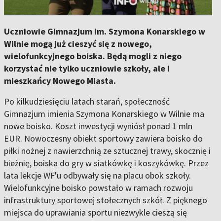
Uczniowie Gimnazjum im. Szymona Konarskiego w
Wilnie mogą już cieszyć się z nowego,
wielofunkcyjnego boiska. Będą mogli z niego
korzystać nie tylko uczniowie szkoły, ale i
mieszkańcy Nowego Miasta.
Po kilkudziesięciu latach starań, społeczność
Gimnazjum imienia Szymona Konarskiego w Wilnie ma
nowe boisko. Koszt inwestycji wyniósł ponad 1 mln
EUR. Nowoczesny obiekt sportowy zawiera boisko do
piłki nożnej z nawierzchnią ze sztucznej trawy, skocznię i
bieżnię, boiska do gry w siatkówkę i koszykówkę. Przez
lata lekcje WF'u odbywały się na placu obok szkoły.
Wielofunkcyjne boisko powstało w ramach rozwoju
infrastruktury sportowej stołecznych szkół. Z pięknego
miejsca do uprawiania sportu niezwykle cieszą się