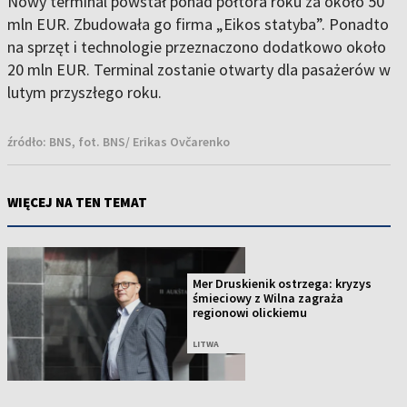
Nowy terminal powstał ponad półtora roku za około 50
mln EUR. Zbudowała go firma „Eikos statyba”. Ponadto
na sprzęt i technologie przeznaczono dodatkowo około
20 mln EUR. Terminal zostanie otwarty dla pasażerów w
lutym przyszłego roku.
źródło:
BNS, fot. BNS/ Erikas Ovčarenko
WIĘCEJ NA TEN TEMAT
Mer Druskienik ostrzega: kryzys
śmieciowy z Wilna zagraża
regionowi olickiemu
LITWA