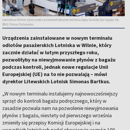
Lotnisko w Wilnie: płyny podczas kontroli bezpieczeństwa będą musiały być wyjęte, fot.
BNS/ Erikas Ovčarenko
Urządzenia zainstalowane w nowym terminalu
odlotów pasażerskich Lotniska w Wilnie, który
zacznie działać w lutym przyszłego roku,
pozwoliłyby na niewyjmowanie płynów z bagażu
podczas kontroli, jednak nowe regulacje Unii
Europejskiej (UE) na to nie pozwalają – mówi
dyrektor Litewskich Lotnisk Simonas Bartkus.
„W nowym terminalu instalujemy najnowocześniejszy
sprzęt do kontroli bagażu podręcznego, który w
zasadzie pozwala nam na pozwolenie niewyjmowania
płynów z bagażu, niestety od pierwszego września
zmieniły się przepisy Komisji Europejskiej i na
wszystkich lotniskach nadal obowiązuje wymóg 100