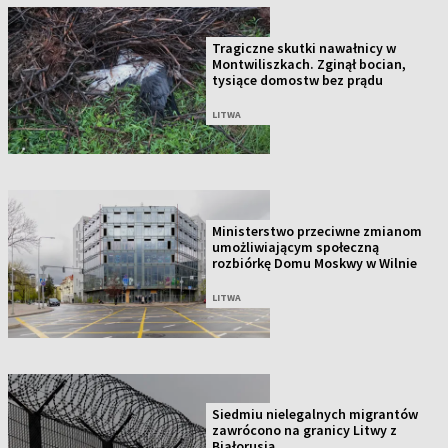
Tragiczne skutki nawałnicy w
Montwiliszkach. Zginął bocian,
tysiące domostw bez prądu
LITWA
Ministerstwo przeciwne zmianom
umożliwiającym społeczną
rozbiórkę Domu Moskwy w Wilnie
LITWA
Siedmiu nielegalnych migrantów
zawrócono na granicy Litwy z
Białorusią