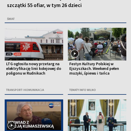
szczątki 55 ofiar, w tym 26 dzieci
ŚWIAT
LTG ogłosiła nowy przetarg na
Festyn Kultury Polskiej w
elektryfikację linii kolejowej do
Ejszyszkach. Weekend pełen
poligonu w Rudnikach
muzyki, śpiewu i tańca
TRANSPORT I KOMUNIKACJA
TEMATY INFO WILNO