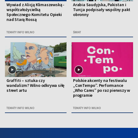
Wywiad z Alicją Klimaszewską -
Arabia Saudyjska, Pakistan i
współzałożycielką
Turcja podpisały wspólny pakt
Społecznego Komitetu Opieki
obronny
nad Starą Rossą
TEMATY INFO WILNO
ŚWIAT
Graffiti – sztuka czy
Polskie akcenty na festiwalu
wandalizm? Wilno odkrywa siłę
„ConTempo”. Performance
street artu
„Who Cares” po raz pierwszy w
programie
TEMATY INFO WILNO
TEMATY INFO WILNO