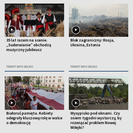
35 lat razem na scenie.
Blok zagraniczny: Rosja,
„Suderwianie” obchodzą
Ukraina, Estonia
muzyczny jubileusz
TEMATY INFO WILNO
TEMATY INFO WILNO
Białoruś pamięta. Kobiety
Wysypisko pod oknami. Czy
odegrały kluczową rolę w walce
osiem tygodni wystarczy, by
o demokrację
rozwiązać problem Nowej
Wilejki?