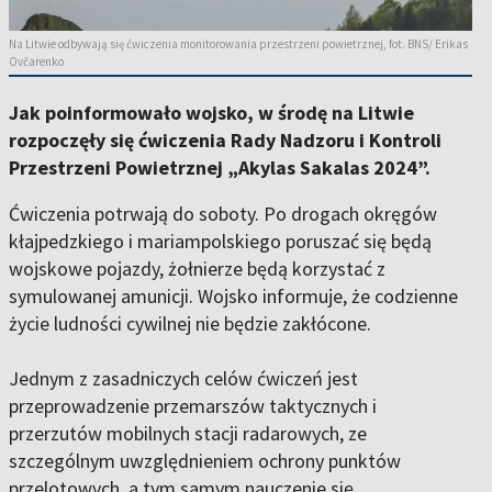
Na Litwie odbywają się ćwiczenia monitorowania przestrzeni powietrznej, fot. BNS/ Erikas
Ovčarenko
Jak poinformowało wojsko, w środę na Litwie
rozpoczęły się ćwiczenia Rady Nadzoru i Kontroli
Przestrzeni Powietrznej „Akylas Sakalas 2024”.
Ćwiczenia potrwają do soboty. Po drogach okręgów
kłajpedzkiego i mariampolskiego poruszać się będą
wojskowe pojazdy, żołnierze będą korzystać z
symulowanej amunicji. Wojsko informuje, że codzienne
życie ludności cywilnej nie będzie zakłócone.
Jednym z zasadniczych celów ćwiczeń jest
przeprowadzenie przemarszów taktycznych i
przerzutów mobilnych stacji radarowych, ze
szczególnym uwzględnieniem ochrony punktów
przelotowych, a tym samym nauczenie się