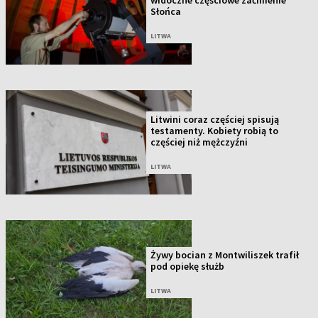
widoczne częściowe zaćmienie
Słońca
LITWA
Litwini coraz częściej spisują
testamenty. Kobiety robią to
częściej niż mężczyźni
LITWA
Żywy bocian z Montwiliszek trafił
pod opiekę służb
LITWA