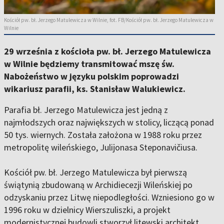
Kościół pw. bł. Jerzego Matulewicza w Wilnie, fot. FB/Kościół pw. bł. Jerzego Matulewicza w
Wilnie
29 września z kościoła pw. bł. Jerzego Matulewicza
w Wilnie będziemy transmitować mszę św.
Nabożeństwo w języku polskim poprowadzi
wikariusz parafii, ks. Stanisław Walukiewicz.
Parafia bł. Jerzego Matulewicza jest jedną z
najmłodszych oraz największych w stolicy, liczącą ponad
50 tys. wiernych. Została założona w 1988 roku przez
metropolitę wileńskiego, Julijonasa Steponavičiusa.
Kościół pw. bł. Jerzego Matulewicza był pierwszą
świątynią zbudowaną w Archidiecezji Wileńskiej po
odzyskaniu przez Litwę niepodległości. Wzniesiono go w
1996 roku w dzielnicy Wierszuliszki, a projekt
modernistycznej budowli stworzył litewski architekt