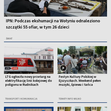
IPN: Podczas ekshumacji na Wołyniu odnaleziono
szczątki 55 ofiar, w tym 26 dzieci
ŚWIAT
LTG ogłosiła nowy przetarg na
Festyn Kultury Polskiej w
elektryfikację linii kolejowej do
Ejszyszkach. Weekend pełen
poligonu w Rudnikach
muzyki, śpiewu i tańca
TRANSPORT I KOMUNIKACJA
TEMATY INFO WILNO