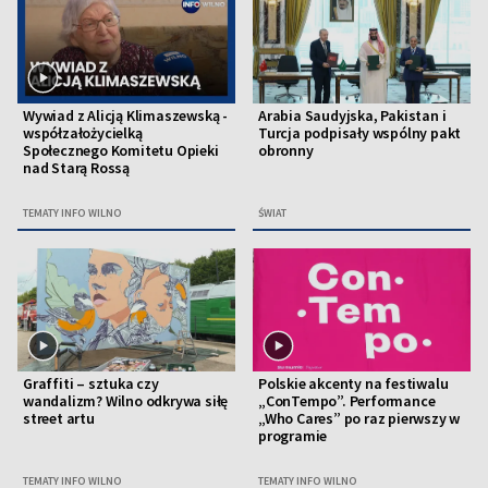
Wywiad z Alicją Klimaszewską -
Arabia Saudyjska, Pakistan i
współzałożycielką
Turcja podpisały wspólny pakt
Społecznego Komitetu Opieki
obronny
nad Starą Rossą
TEMATY INFO WILNO
ŚWIAT
Graffiti – sztuka czy
Polskie akcenty na festiwalu
wandalizm? Wilno odkrywa siłę
„ConTempo”. Performance
street artu
„Who Cares” po raz pierwszy w
programie
TEMATY INFO WILNO
TEMATY INFO WILNO