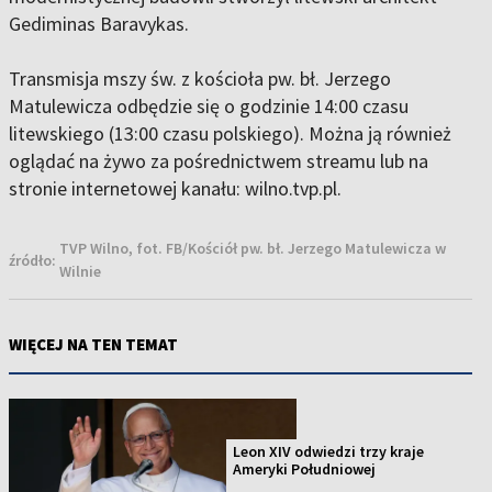
Gediminas Baravykas.
Transmisja mszy św. z kościoła pw. bł. Jerzego
Matulewicza odbędzie się o godzinie 14:00 czasu
litewskiego (13:00 czasu polskiego). Można ją również
oglądać na żywo za pośrednictwem streamu lub na
stronie internetowej kanału: wilno.tvp.pl.
TVP Wilno, fot. FB/Kościół pw. bł. Jerzego Matulewicza w
źródło:
Wilnie
WIĘCEJ NA TEN TEMAT
Leon XIV odwiedzi trzy kraje
Ameryki Południowej