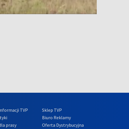
nformacji TVP
Sklep TVP
tyki
Biuro Reklamy
la prasy
Oferta Dystrybucyjna