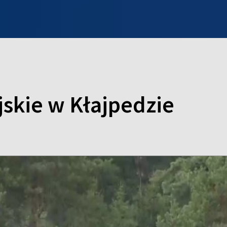
INFO WILNO
WILNO NA DZIEŃ DOBRY
PROGRAMY
ZGŁOŚ
skie w Kłajpedzie