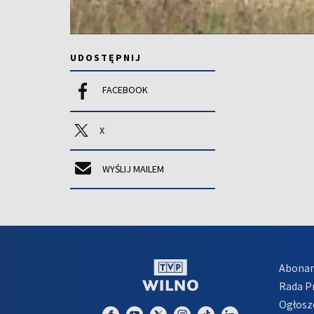
UDOSTĘPNIJ
FACEBOOK
X
WYŚLIJ MAILEM
Abona
Rada 
Ogłosz