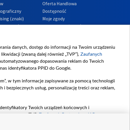
ów
Oferta Handlowa
tograficzny
Dostępność
sing (znaki)
Moje zgody
Prywatności
Procedura zgłoszeń
wewnętrznych
przeciwdziałania
m i korupcji
ierania danych, dostęp do informacji na Twoim urządzeniu
likwidacji (zwaną dalej również „TVP”),
Zaufanych
zautomatyzowanego dopasowania reklam do Twoich
 nas identyfikatora PPID do Google.
em”, w tym informacje zapisywane za pomocą technologii
 bezpiecznych usług, personalizację treści oraz reklam,
, identyfikatory Twoich urządzeń końcowych i
twarzane przez TVP,
Zaufanych Partnerów z IAB
oraz
zeniu lub dostęp do nich, wyboru podstawowych reklam,
reści, wyboru spersonalizowanych treści, pomiaru