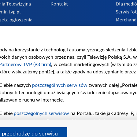
ia Telewizyjna
Kontakt
Dla medi
min tvp.pl
Serwis fo
zeta ogłoszenia
Merchandi
acje o nadawcy
Polityka 
Polityka 
nadużycio
gody na korzystanie z technologii automatycznego śledzenia i zb
ch danych osobowych przez nas, czyli Telewizję Polską S.A. w 
Partnerów TVP (93 firm)
, w celach marketingowych (w tym do 
 które wskazujemy poniżej, a także zgody na udostępnianie przez
Ciebie naszych
poszczególnych serwisów
zwanych dalej „Portal
dobnych technologii umożliwiających świadczenie dopasowanych i
lizowanie ruchu w Internecie.
Ciebie
poszczególnych serwisów
na Portalu, takie jak adresy IP
iwaniach w serwisach Portalu czy historia odwiedzin będą prze
tępujących celów i funkcji: przechowywania informacji na urząd
i przechodzę do serwisu
sonalizowanych reklam, tworzenia profilu spersonalizowanych t