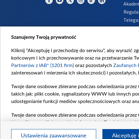
Akadem
Regula
Telega
Inform
Szanujemy Twoją prywatność
Kliknij "Akceptuję i przechodzę do serwisu", aby wyrazić z
końcowym i ich przechowywanie oraz na przetwarzanie Twoi
Partnerów z IAB* (1201 firm)
oraz pozostałych
Zaufanych 
zainteresowań i mierzenia ich skuteczności) i pozostałych,
Twoje dane osobowe zbierane podczas odwiedzania przez 
takich jak: pliki cookie, sygnalizatory WWW lub innych po
udostępnianie funkcji mediów społecznościowych oraz ana
Twoje dane osobowe zbierane podczas odwiedzania przez 
identyfikatory plików cookie, informacje o Twoich wyszuk
pozostałych
Zaufanych Partnerów TVP
dla realizacji nas
Ustawienia zaawansowane
Akceptuję 
wyboru spersonalizowanych reklam, tworzenia profilu sper