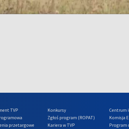
ment TVP
Konkursy
Centrum i
Programowa
Zgłoś program (ROPAT)
Komisja E
enia przetargowe
Kariera w TVP
Program d