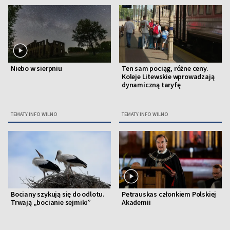
Niebo w sierpniu
Ten sam pociąg, różne ceny.
Koleje Litewskie wprowadzają
dynamiczną taryfę
TEMATY INFO WILNO
TEMATY INFO WILNO
Bociany szykują się do odlotu.
Petrauskas członkiem Polskiej
Trwają „bocianie sejmiki”
Akademii