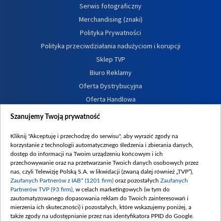
Serwis fotograficzny
Merchandising (znaki)
Polityka Prywatności
Polityka przeciwdziałania nadużyciom i korupcji
Sklep TVP
Biuro Reklamy
Oferta Dystrybucyjna
Oferta Handlowa
Dostępność
Szanujemy Twoją prywatność
Moje zgody
Kliknij "Akceptuję i przechodzę do serwisu", aby wyrazić zgody na
Procedura zgłoszeń wewnętrznych
korzystanie z technologii automatycznego śledzenia i zbierania danych,
dostęp do informacji na Twoim urządzeniu końcowym i ich
przechowywanie oraz na przetwarzanie Twoich danych osobowych przez
nas, czyli Telewizję Polską S.A. w likwidacji (zwaną dalej również „TVP”),
Zaufanych Partnerów z IAB* (1201 firm)
oraz pozostałych
Zaufanych
Partnerów TVP (93 firm)
, w celach marketingowych (w tym do
zautomatyzowanego dopasowania reklam do Twoich zainteresowań i
mierzenia ich skuteczności) i pozostałych, które wskazujemy poniżej, a
także zgody na udostępnianie przez nas identyfikatora PPID do Google.