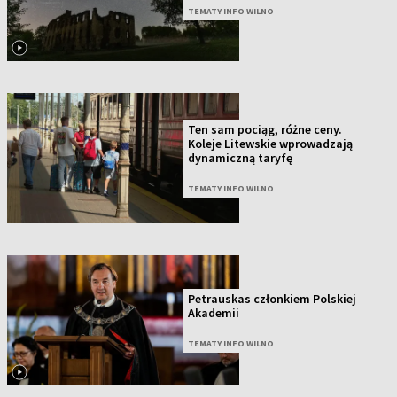
TEMATY INFO WILNO
Ten sam pociąg, różne ceny.
Koleje Litewskie wprowadzają
dynamiczną taryfę
TEMATY INFO WILNO
Petrauskas członkiem Polskiej
Akademii
TEMATY INFO WILNO