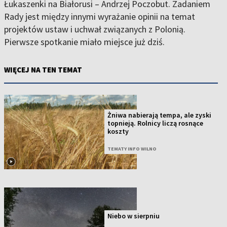
Łukaszenki na Białorusi – Andrzej Poczobut. Zadaniem
Rady jest między innymi wyrażanie opinii na temat
projektów ustaw i uchwał związanych z Polonią.
Pierwsze spotkanie miało miejsce już dziś.
WIĘCEJ NA TEN TEMAT
Żniwa nabierają tempa, ale zyski
topnieją. Rolnicy liczą rosnące
koszty
TEMATY INFO WILNO
Niebo w sierpniu