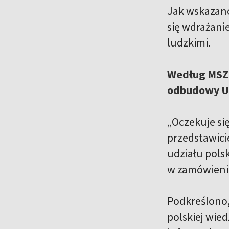
Jak wskazano
się wdrażani
ludzkimi.
Według MSZ i
odbudowy Uk
„Oczekuje si
przedstawic
udziału pols
w zamówieni
Podkreślono,
polskiej wied