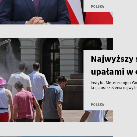
napięcia w relacjach z Ukr
POLSKA
Najwyższy 
upałami w c
Instytut Meteorologii i 
kraju ostrzeżenia najwyż
fali upałów. Synoptycy o
miejscami może sięgnąć n
POLSKA