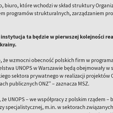
, biuro, które wchodzi w skład struktury Organi
em programów strukturalnych, zarządzaniem pr
nstytucja ta będzie w pierwszej kolejności re
rainy.
ę, że wzmocni obecność polskich firm w progra
ielstwa UNOPS w Warszawie będą obejmowały w s
kiego sektora prywatnego w realizacji projektów
ach publicznych ONZ” – zaznacza MSZ.
 że UNOPS – we współpracy z polskim rządem – 
zy specjalistycznej, m.in. w sektorach związanych