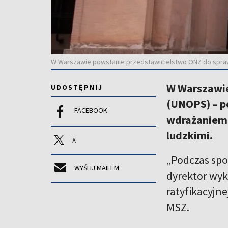
W Warszawie powstanie przedstawicielstwo ONZ do spra
W Warszawie
UDOSTĘPNIJ
(UNOPS) – p
FACEBOOK
wdrażaniem 
ludzkimi.
X
„Podczas sp
WYŚLIJ MAILEM
dyrektor wyk
ratyfikacyjn
MSZ.