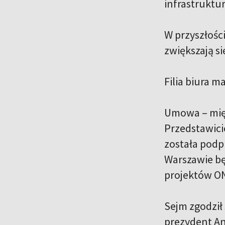
infrastruktu
W przyszłośc
zwiększają s
Filia biura m
Umowa – mię
Przedstawici
została podp
Warszawie bę
projektów ON
Sejm zgodził
prezydent An