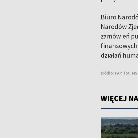
Biuro Narodó
Narodów Zjed
zamówień pu
finansowych,
działań huma
źródło:
PAP, fot. MS
WIĘCEJ NA