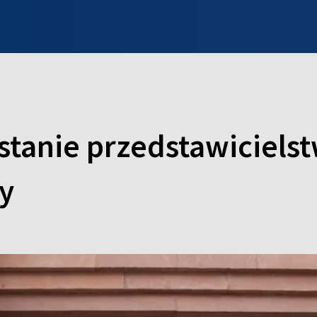
INFO WILNO
WILNO NA DZIEŃ DOBRY
PROGRAMY
ZGŁOŚ
tanie przedstawiciels
y