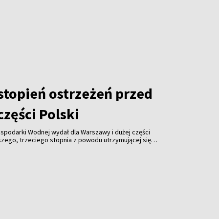
ainą.
stopień ostrzeżeń przed
zęści Polski
Gospodarki Wodnej wydał dla Warszawy i dużej części
szego, trzeciego stopnia z powodu utrzymującej się
strzegają, że w najbliższych dniach temperatura
awet 40 st. C.