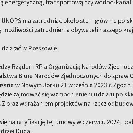
rą energetyczną, transportową czy wodno-kanali
i UNOPS ma zatrudniać około stu – głównie pol
ię możliwości zatrudnienia obywateli naszego k
a działać w Rzeszowie.
dzy Rządem RP a Organizacją Narodów Zjednocz
elstwa Biura Narodów Zjednoczonych do spraw O
isana w Nowym Jorku 21 września 2023 r. Zgodni
dzie zajmować się wzmocnieniem udziału polskie
Z oraz wdrażaniem projektów na rzecz odbudow
 się na ratyfikację tej umowy w czerwcu 2024, po
drzej Duda.