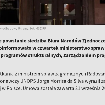
w odbudowy Ukrainy, fot. MSZ RP
 powstanie siedziba Biura Narodów Zjednoczo
oinformowało w czwartek ministerstwo spraw z
programów strukturalnych, zarządzaniem pr
otkania z ministrem spraw zagranicznych Rados
onawczy UNOPS Jorge Morrisa da Silva wyraził 
ej w Polsce. Umowa została zawarta 21 września 2