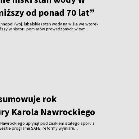
niższy od ponad 70 lat”
Annopol (woj. lubelskie) stan wody na Wiśle we wtorek
niższy w historii pomiarów prowadzonych w tym
– przekazał hydrolog IMGW Paweł Staniszewski.
wody jest też w Warszawie.
dsumowuje rok
ry Karola Nawrockiego
 Nawrockiego upłynął pod znakiem stałego sporu z
estie programu SAFE, reformy wymiaru
ów publicznych czy obsady stanowisk ambasadorskich;
ej były to m.in. próby zacieśniania więzów z USA i