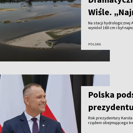
Wiśle. „Naj
Na stacji hydrologicznej 
wyniósł 160 cm i był naj
miejscu od ponad 70 lat 
Dramatycznie niski stan 
POLSKA
Polska po
prezydentu
Rok prezydentury Karola
rządem obejmującego kw
sprawiedliwości, finans
w polityce międzynarodow