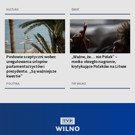
KULTURA
ŚWIAT
Posłowie sceptyczni wobec
„Ważne, że… nie Polak” –
uregulowania urlopów
media obiegło nagranie,
parlamentarzystów i
krytykujące Polaków na Litwie
prezydenta. „Są ważniejsze
kwestie”
POLITYKA
TVP WILNO