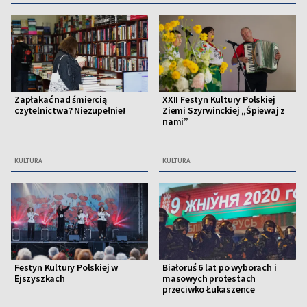
Zapłakać nad śmiercią
XXII Festyn Kultury Polskiej
czytelnictwa? Niezupełnie!
Ziemi Szyrwinckiej „Śpiewaj z
nami”
KULTURA
KULTURA
Festyn Kultury Polskiej w
Białoruś 6 lat po wyborach i
Ejszyszkach
masowych protestach
przeciwko Łukaszence