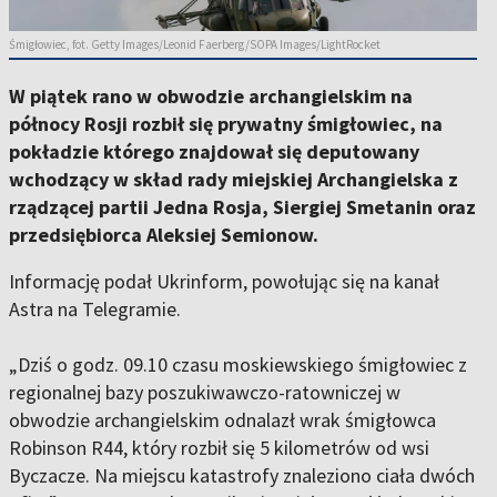
Śmigłowiec, fot. Getty Images/Leonid Faerberg/SOPA Images/LightRocket
W piątek rano w obwodzie archangielskim na
północy Rosji rozbił się prywatny śmigłowiec, na
pokładzie którego znajdował się deputowany
wchodzący w skład rady miejskiej Archangielska z
rządzącej partii Jedna Rosja, Siergiej Smetanin oraz
przedsiębiorca Aleksiej Semionow.
Informację podał Ukrinform, powołując się na kanał
Astra na Telegramie.
„Dziś o godz. 09.10 czasu moskiewskiego śmigłowiec z
regionalnej bazy poszukiwawczo-ratowniczej w
obwodzie archangielskim odnalazł wrak śmigłowca
Robinson R44, który rozbił się 5 kilometrów od wsi
Byczacze. Na miejscu katastrofy znaleziono ciała dwóch