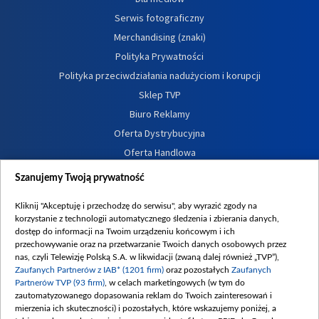
Serwis fotograficzny
Merchandising (znaki)
Polityka Prywatności
Polityka przeciwdziałania nadużyciom i korupcji
Sklep TVP
Biuro Reklamy
Oferta Dystrybucyjna
Oferta Handlowa
Dostępność
Szanujemy Twoją prywatność
Moje zgody
Kliknij "Akceptuję i przechodzę do serwisu", aby wyrazić zgody na
Procedura zgłoszeń wewnętrznych
korzystanie z technologii automatycznego śledzenia i zbierania danych,
dostęp do informacji na Twoim urządzeniu końcowym i ich
przechowywanie oraz na przetwarzanie Twoich danych osobowych przez
nas, czyli Telewizję Polską S.A. w likwidacji (zwaną dalej również „TVP”),
Zaufanych Partnerów z IAB* (1201 firm)
oraz pozostałych
Zaufanych
Partnerów TVP (93 firm)
, w celach marketingowych (w tym do
zautomatyzowanego dopasowania reklam do Twoich zainteresowań i
mierzenia ich skuteczności) i pozostałych, które wskazujemy poniżej, a