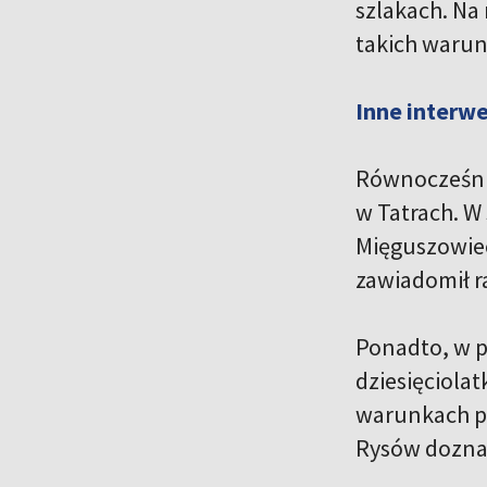
szlakach. Na
takich warun
Inne interw
Równocześnie
w Tatrach. W
Mięguszowiec
zawiadomił 
Ponadto, w p
dziesięciola
warunkach po
Rysów doznał