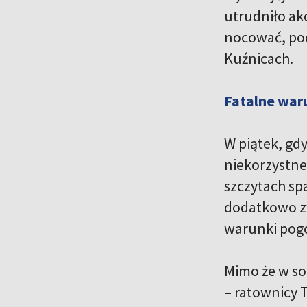
utrudniło akc
nocować, pod
Kuźnicach.
Fatalne war
W piątek, gd
niekorzystne
szczytach spa
dodatkowo zw
warunki pogo
Mimo że w sob
– ratownicy 