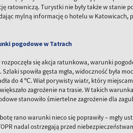
ję ratowniczą. Turystki nie były także w stanie p
ając mylną informację o hotelu w Katowicach, p
unki pogodowe w Tatrach
y rozpoczęła się akcja ratunkowa, warunki pogo
. Szlaki spowiła gęsta mgła, widoczność była mo
dła do 4 ℃. Wiał porywisty wiatr, który miejscam
iększało zagrożenie na trasie. W takich warun
dowe stanowiło śmiertelne zagrożenie dla zagu
otę rano warunki nieco się poprawiły – mgły ustą
TOPR nadal ostrzegają przed niebezpieczeństwami