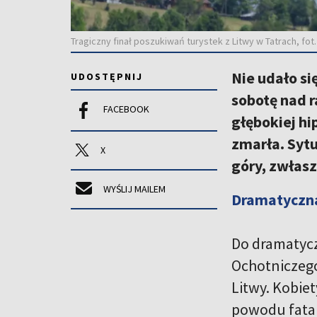
Tragiczny finał poszukiwań turystek z Litwy w Tatrach, f
Nie udało si
UDOSTĘPNIJ
sobotę nad r
FACEBOOK
głębokiej hi
zmarła. Syt
X
góry, zwłas
WYŚLIJ MAILEM
Dramatyczna
Do dramatycz
Ochotniczego
Litwy. Kobiet
powodu fatal