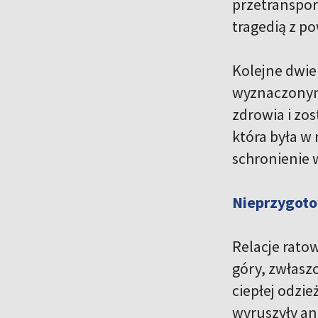
przetranspor
tragedią z p
Kolejne dwie 
wyznaczonym 
zdrowia i zo
która była w
schronienie 
Nieprzygoto
Relacje rato
góry, zwłasz
ciepłej odzie
wyruszyły ani