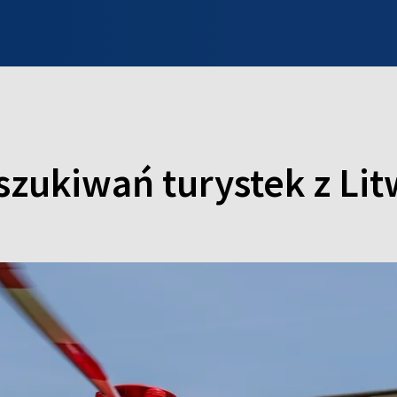
INFO WILNO
WILNO NA DZIEŃ DOBRY
PROGRAMY
ZGŁOŚ
oszukiwań turystek z Li