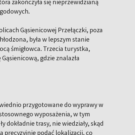
która zakończyła się nieprzewidzianą
ogodowych.
olicach Gąsienicowej Przełączki, poza
hłodzona, była w lepszym stanie
cą śmigłowca. Trzecia turystka,
ę Gąsienicową, gdzie znalazła
powiednio przygotowane do wyprawy w
ą stosownego wyposażenia, w tym
y dokładnie trasy, nie wiedziały, skąd
 precyzyjnie podać lokalizacji, co