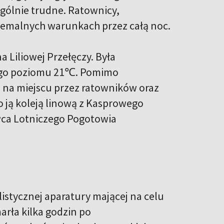
gólnie trudne. Ratownicy,
remalnych warunkach przez całą noc.
 Liliowej Przełęczy. Była
nego poziomu 21℃. Pomimo
a na miejscu przez ratowników oraz
o ją koleją linową z Kasprowego
owca Lotniczego Pogotowia
istycznej aparatury mającej na celu
marła kilka godzin po