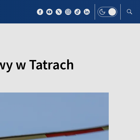
 TEMAT
WIĘCEJ
twy w Tatrach