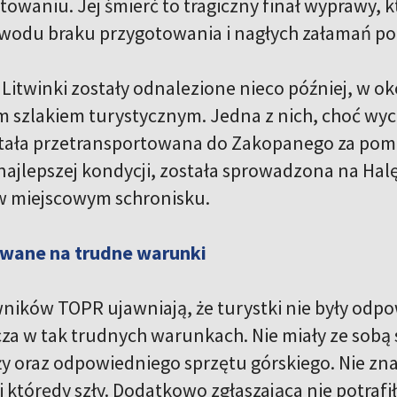
towaniu. Jej śmierć to tragiczny finał wyprawy, 
owodu braku przygotowania i nagłych załamań p
Litwinki zostały odnalezione nieco później, w ok
szlakiem turystycznym. Jedna z nich, choć wyc
stała przetransportowana do Zakopanego za pomo
 najlepszej kondycji, została sprowadzona na Hal
w miejscowym schronisku.
wane na trudne warunki
wników TOPR ujawniają, że turystki nie były od
cza w tak trudnych warunkach. Nie miały ze sob
ży oraz odpowiedniego sprzętu górskiego. Nie znał
 którędy szły. Dodatkowo zgłaszająca nie potrafiła