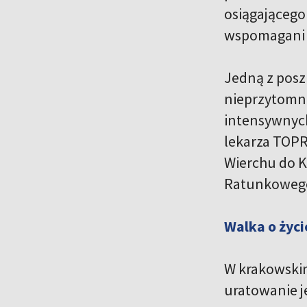
osiągającego
wspomagani p
Jedną z posz
nieprzytomna
intensywnych
lekarza TOPR
Wierchu do K
Ratunkowego 
Walka o życ
W krakowskim
uratowanie je