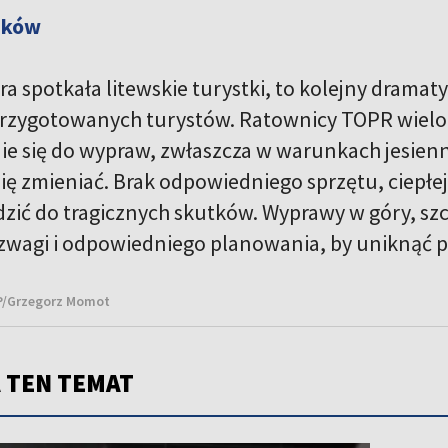
ików
ra spotkała litewskie turystki, to kolejny drama
przygotowanych turystów. Ratownicy TOPR wielo
e się do wypraw, zwłaszcza w warunkach jesienn
ę zmieniać. Brak odpowiedniego sprzętu, ciepłej 
ić do tragicznych skutków. Wyprawy w góry, sz
wagi i odpowiedniego planowania, by uniknąć 
AP/Grzegorz Momot
 TEN TEMAT