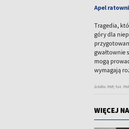
Apel ratown
Tragedia, któ
góry dla nie
przygotowani
gwałtownie si
mogą prowadz
wymagają roz
źródło:
PAP, fot. P
WIĘCEJ NA