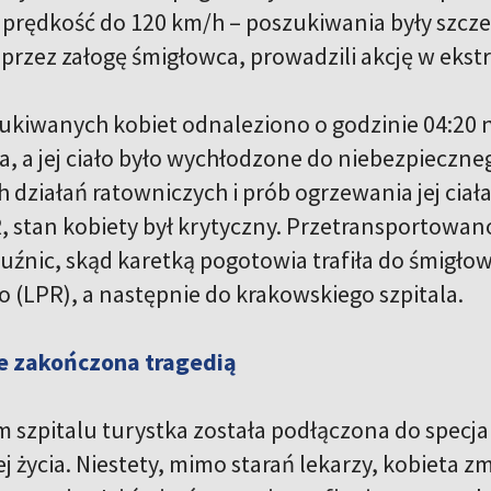
 prędkość do 120 km/h – poszukiwania były szcze
rzez załogę śmigłowca, prowadzili akcję w ekst
ukiwanych kobiet odnaleziono o godzinie 04:20 na
, a jej ciało było wychłodzone do niebezpiecz
 działań ratowniczych i prób ogrzewania jej ciał
, stan kobiety był krytyczny. Przetransportowan
uźnic, skąd karetką pogotowia trafiła do śmigł
(LPR), a następnie do krakowskiego szpitala.
ie zakończona tragedią
 szpitalu turystka została podłączona do specjal
j życia. Niestety, mimo starań lekarzy, kobieta z