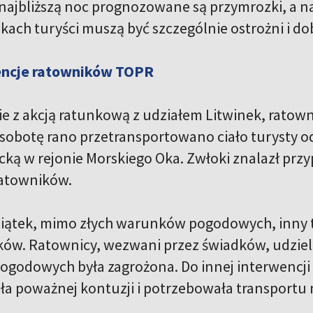
 najbliższą noc prognozowane są przymrozki, a na
kach turyści muszą być szczególnie ostrożni i d
encje ratowników TOPR
 z akcją ratunkową z udziałem Litwinek, ratown
 sobotę rano przetransportowano ciało turysty o
ką w rejonie Morskiego Oka. Zwłoki znalazł prz
ratowników.
iątek, mimo złych warunków pogodowych, inny tu
tków. Ratownicy, wezwani przez świadków, udziel
godowych była zagrożona. Do innej interwencji 
a poważnej kontuzji i potrzebowała transportu 