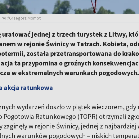
ot. PAP/Grzegorz Momot
ę uratować jednej z trzech turystek z Litwy, k
anem w rejonie Świnicy w Tatrach. Kobieta, od
potermii, została przetransportowana do krako
uacja ta przypomina o groźnych konsekwencja
zcza w ekstremalnych warunkach pogodowych.
 akcja ratunkowa
nych wydarzeń doszło w piątek wieczorem, gdy 
 Pogotowia Ratunkowego (TOPR) otrzymali zgłosz
y zaginęły w rejonie Świnicy, jednej z najbardzie
nych warunków pogodowych – niskich temperatur