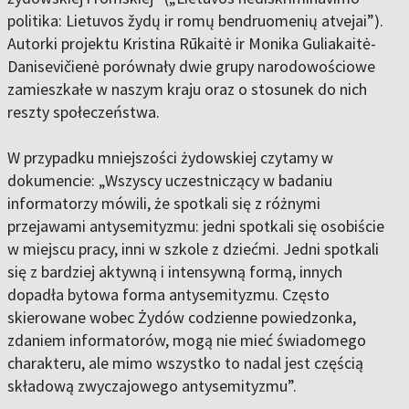
politika: Lietuvos žydų ir romų bendruomenių atvejai”).
Autorki projektu Kristina Rūkaitė ir Monika Guliakaitė-
Danisevičienė porównały dwie grupy narodowościowe
zamieszkałe w naszym kraju oraz o stosunek do nich
reszty społeczeństwa.
W przypadku mniejszości żydowskiej czytamy w
dokumencie: „Wszyscy uczestniczący w badaniu
informatorzy mówili, że spotkali się z różnymi
przejawami antysemityzmu: jedni spotkali się osobiście
w miejscu pracy, inni w szkole z dziećmi. Jedni spotkali
się z bardziej aktywną i intensywną formą, innych
dopadła bytowa forma antysemityzmu. Często
skierowane wobec Żydów codzienne powiedzonka,
zdaniem informatorów, mogą nie mieć świadomego
charakteru, ale mimo wszystko to nadal jest częścią
składową zwyczajowego antysemityzmu”.