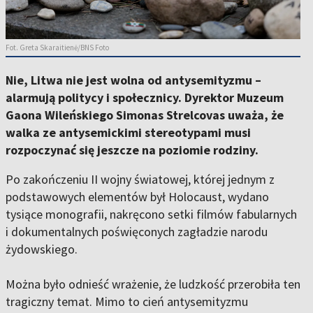
Fot. Greta Skaraitienė/BNS Foto
Nie, Litwa nie jest wolna od antysemityzmu –
alarmują politycy i społecznicy. Dyrektor Muzeum
Gaona Wileńskiego Simonas Strelcovas uważa, że
walka ze antysemickimi stereotypami musi
rozpoczynać się jeszcze na poziomie rodziny.
Po zakończeniu II wojny światowej, której jednym z
podstawowych elementów był Holocaust, wydano
tysiące monografii, nakręcono setki filmów fabularnych
i dokumentalnych poświęconych zagładzie narodu
żydowskiego.
Można było odnieść wrażenie, że ludzkość przerobiła ten
tragiczny temat. Mimo to cień antysemityzmu