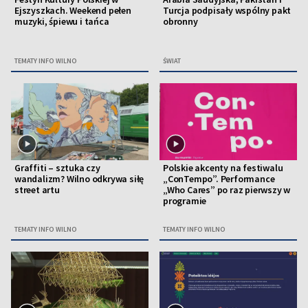
Ejszyszkach. Weekend pełen
Turcja podpisały wspólny pakt
muzyki, śpiewu i tańca
obronny
TEMATY INFO WILNO
ŚWIAT
Graffiti – sztuka czy
Polskie akcenty na festiwalu
wandalizm? Wilno odkrywa siłę
„ConTempo”. Performance
street artu
„Who Cares” po raz pierwszy w
programie
TEMATY INFO WILNO
TEMATY INFO WILNO