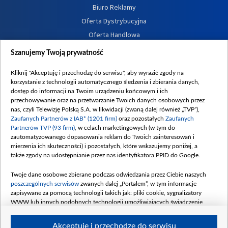
Biuro Reklamy
Oferta Dystrybucyjna
Oferta Handlowa
Dostępność
Szanujemy Twoją prywatność
Moje zgody
Kliknij "Akceptuję i przechodzę do serwisu", aby wyrazić zgody na
Procedura zgłoszeń wewnętrznych
korzystanie z technologii automatycznego śledzenia i zbierania danych,
dostęp do informacji na Twoim urządzeniu końcowym i ich
przechowywanie oraz na przetwarzanie Twoich danych osobowych przez
nas, czyli Telewizję Polską S.A. w likwidacji (zwaną dalej również „TVP”),
Zaufanych Partnerów z IAB* (1201 firm)
oraz pozostałych
Zaufanych
Partnerów TVP (93 firm)
, w celach marketingowych (w tym do
zautomatyzowanego dopasowania reklam do Twoich zainteresowań i
mierzenia ich skuteczności) i pozostałych, które wskazujemy poniżej, a
także zgody na udostępnianie przez nas identyfikatora PPID do Google.
Twoje dane osobowe zbierane podczas odwiedzania przez Ciebie naszych
poszczególnych serwisów
zwanych dalej „Portalem”, w tym informacje
zapisywane za pomocą technologii takich jak: pliki cookie, sygnalizatory
WWW lub innych podobnych technologii umożliwiających świadczenie
dopasowanych i bezpiecznych usług, personalizację treści oraz reklam,
udostępnianie funkcji mediów społecznościowych oraz analizowanie ruchu
Akceptuję i przechodzę do serwisu