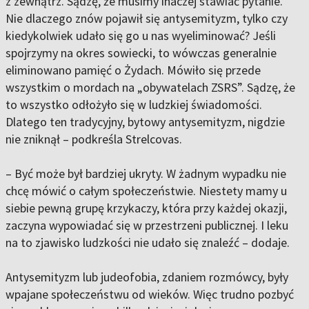
z zewnątrz. Sądzę, że musimy inaczej stawiać pytanie.
Nie dlaczego znów pojawił się antysemityzm, tylko czy
kiedykolwiek udało się go u nas wyeliminować? Jeśli
spojrzymy na okres sowiecki, to wówczas generalnie
eliminowano pamięć o Żydach. Mówiło się przede
wszystkim o mordach na „obywatelach ZSRS”. Sądzę, że
to wszystko odłożyło się w ludzkiej świadomości.
Dlatego ten tradycyjny, bytowy antysemityzm, nigdzie
nie zniknął – podkreśla Strelcovas.
– Być może był bardziej ukryty. W żadnym wypadku nie
chcę mówić o całym społeczeństwie. Niestety mamy u
siebie pewną grupę krzykaczy, która przy każdej okazji,
zaczyna wypowiadać się w przestrzeni publicznej. I leku
na to zjawisko ludzkości nie udało się znaleźć – dodaje.
Antysemityzm lub judeofobia, zdaniem rozmówcy, były
wpajane społeczeństwu od wieków. Więc trudno pozbyć