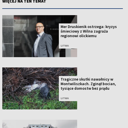
WIĘCEJ NA TEN TEMAT
Mer Druskienik ostrzega: kryzys
śmieciowy z Wilna zagraża
regionowi olickiemu
LITWA
Tragiczne skutki nawałnicy w
Montwiliszkach. Zginął bocian,
tysiące domostw bez prądu
LITWA