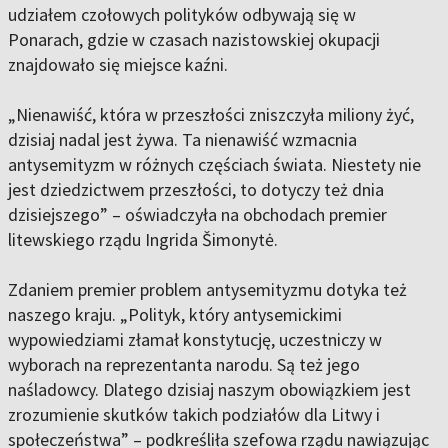
udziałem czołowych polityków odbywają się w
Ponarach, gdzie w czasach nazistowskiej okupacji
znajdowało się miejsce kaźni.
„Nienawiść, która w przeszłości zniszczyła miliony żyć,
dzisiaj nadal jest żywa. Ta nienawiść wzmacnia
antysemityzm w różnych częściach świata. Niestety nie
jest dziedzictwem przeszłości, to dotyczy też dnia
dzisiejszego” – oświadczyła na obchodach premier
litewskiego rządu Ingrida Šimonytė.
Zdaniem premier problem antysemityzmu dotyka też
naszego kraju. „Polityk, który antysemickimi
wypowiedziami złamał konstytucję, uczestniczy w
wyborach na reprezentanta narodu. Są też jego
naśladowcy. Dlatego dzisiaj naszym obowiązkiem jest
zrozumienie skutków takich podziałów dla Litwy i
społeczeństwa” – podkreśliła szefowa rządu nawiązując