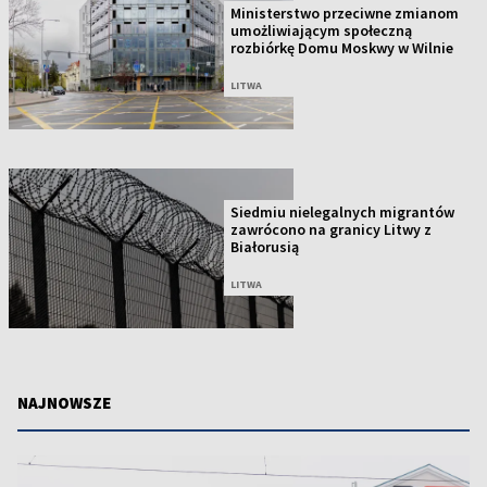
Ministerstwo przeciwne zmianom
umożliwiającym społeczną
rozbiórkę Domu Moskwy w Wilnie
LITWA
Siedmiu nielegalnych migrantów
zawrócono na granicy Litwy z
Białorusią
LITWA
NAJNOWSZE