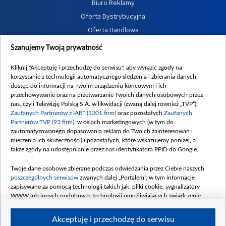
Biuro Reklamy
Oferta Dystrybucyjna
Oferta Handlowa
Dostępność
Szanujemy Twoją prywatność
Moje zgody
Kliknij "Akceptuję i przechodzę do serwisu", aby wyrazić zgody na
Procedura zgłoszeń wewnętrznych
korzystanie z technologii automatycznego śledzenia i zbierania danych,
dostęp do informacji na Twoim urządzeniu końcowym i ich
przechowywanie oraz na przetwarzanie Twoich danych osobowych przez
nas, czyli Telewizję Polską S.A. w likwidacji (zwaną dalej również „TVP”),
Zaufanych Partnerów z IAB* (1201 firm)
oraz pozostałych
Zaufanych
Partnerów TVP (93 firm)
, w celach marketingowych (w tym do
zautomatyzowanego dopasowania reklam do Twoich zainteresowań i
mierzenia ich skuteczności) i pozostałych, które wskazujemy poniżej, a
także zgody na udostępnianie przez nas identyfikatora PPID do Google.
Twoje dane osobowe zbierane podczas odwiedzania przez Ciebie naszych
poszczególnych serwisów
zwanych dalej „Portalem”, w tym informacje
zapisywane za pomocą technologii takich jak: pliki cookie, sygnalizatory
WWW lub innych podobnych technologii umożliwiających świadczenie
dopasowanych i bezpiecznych usług, personalizację treści oraz reklam,
udostępnianie funkcji mediów społecznościowych oraz analizowanie ruchu
Akceptuję i przechodzę do serwisu
w Internecie.