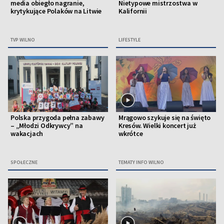
media obiegło nagranie,
Nietypowe mistrzostwa w
krytykujące Polaków na Litwie
Kalifornii
TVP WILNO
LIFESTYLE
Polska przygoda pełna zabawy
Mrągowo szykuje się na święto
– „Młodzi Odkrywcy” na
Kresów. Wielki koncert już
wakacjach
wkrótce
SPOŁECZNE
TEMATY INFO WILNO