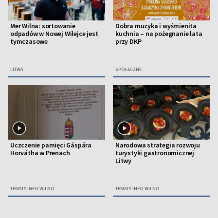
Mer Wilna: sortowanie
Dobra muzyka i wyśmienita
odpadów w Nowej Wilejce jest
kuchnia – na pożegnanie lata
tymczasowe
przy DKP
LITWA
SPOŁECZNE
Uczczenie pamięci Gáspára
Narodowa strategia rozwoju
Horvátha w Prenach
turystyki gastronomicznej
Litwy
TEMATY INFO WILNO
TEMATY INFO WILNO