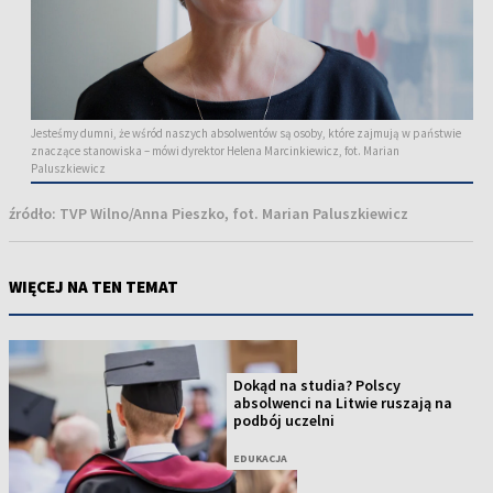
Jesteśmy dumni, że wśród naszych absolwentów są osoby, które zajmują w państwie
znaczące stanowiska – mówi dyrektor Helena Marcinkiewicz, fot. Marian
Paluszkiewicz
źródło:
TVP Wilno/Anna Pieszko, fot. Marian Paluszkiewicz
WIĘCEJ NA TEN TEMAT
Dokąd na studia? Polscy
absolwenci na Litwie ruszają na
podbój uczelni
EDUKACJA