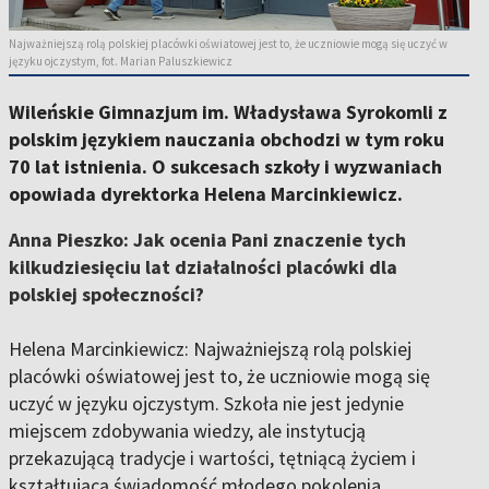
Najważniejszą rolą polskiej placówki oświatowej jest to, że uczniowie mogą się uczyć w
języku ojczystym, fot. Marian Paluszkiewicz
Wileńskie Gimnazjum im. Władysława Syrokomli z
polskim językiem nauczania obchodzi w tym roku
70 lat istnienia. O sukcesach szkoły i wyzwaniach
opowiada dyrektorka Helena Marcinkiewicz.
Anna Pieszko: Jak ocenia Pani znaczenie tych
kilkudziesięciu lat działalności placówki dla
polskiej społeczności?
Helena Marcinkiewicz: Najważniejszą rolą polskiej
placówki oświatowej jest to, że uczniowie mogą się
uczyć w języku ojczystym. Szkoła nie jest jedynie
miejscem zdobywania wiedzy, ale instytucją
przekazującą tradycje i wartości, tętniącą życiem i
kształtującą świadomość młodego pokolenia.