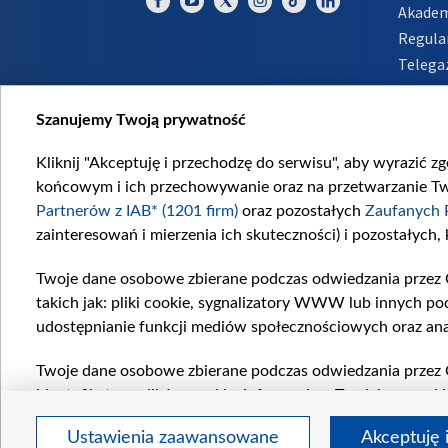
Akadem
Regula
Telega
Inform
Szanujemy Twoją prywatność
Kliknij "Akceptuję i przechodzę do serwisu", aby wyrazić z
końcowym i ich przechowywanie oraz na przetwarzanie Twoi
Partnerów z IAB* (1201 firm)
oraz pozostałych
Zaufanych 
zainteresowań i mierzenia ich skuteczności) i pozostałych,
Twoje dane osobowe zbierane podczas odwiedzania przez 
takich jak: pliki cookie, sygnalizatory WWW lub innych po
udostępnianie funkcji mediów społecznościowych oraz ana
Twoje dane osobowe zbierane podczas odwiedzania przez 
identyfikatory plików cookie, informacje o Twoich wyszuk
pozostałych
Zaufanych Partnerów TVP
dla realizacji nas
Ustawienia zaawansowane
Akceptuję 
wyboru spersonalizowanych reklam, tworzenia profilu sper