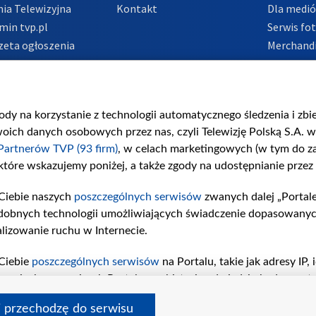
ia Telewizyjna
Kontakt
Dla medi
min tvp.pl
Serwis fo
zeta ogłoszenia
Merchandi
acje o nadawcy
Polityka 
Polityka 
nadużycio
gody na korzystanie z technologii automatycznego śledzenia i zb
ch danych osobowych przez nas, czyli Telewizję Polską S.A. w 
Partnerów TVP (93 firm)
, w celach marketingowych (w tym do 
 które wskazujemy poniżej, a także zgody na udostępnianie przez
Ciebie naszych
poszczególnych serwisów
zwanych dalej „Portal
dobnych technologii umożliwiających świadczenie dopasowanych i
lizowanie ruchu w Internecie.
Ciebie
poszczególnych serwisów
na Portalu, takie jak adresy IP
iwaniach w serwisach Portalu czy historia odwiedzin będą prze
tępujących celów i funkcji: przechowywania informacji na urząd
i przechodzę do serwisu
sonalizowanych reklam, tworzenia profilu spersonalizowanych t