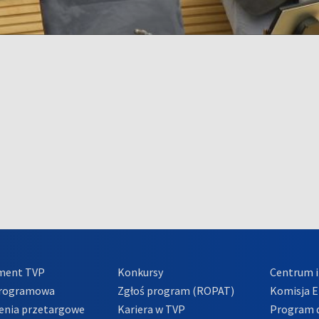
ment TVP
Konkursy
Centrum i
Programowa
Zgłoś program (ROPAT)
Komisja E
enia przetargowe
Kariera w TVP
Program d