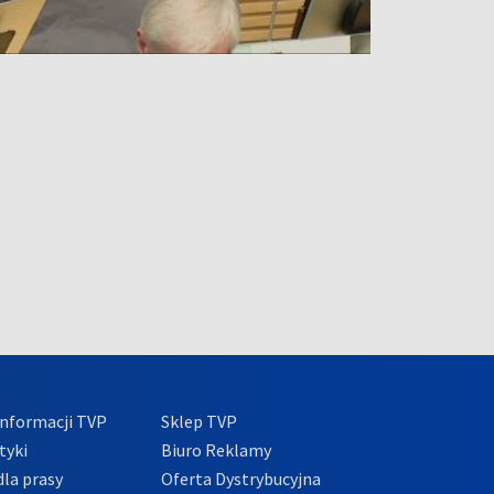
nformacji TVP
Sklep TVP
tyki
Biuro Reklamy
la prasy
Oferta Dystrybucyjna