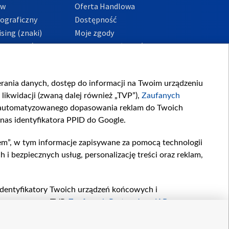
ów
Oferta Handlowa
tograficzny
Dostępność
sing (znaki)
Moje zgody
Prywatności
Procedura zgłoszeń
wewnętrznych
przeciwdziałania
m i korupcji
ierania danych, dostęp do informacji na Twoim urządzeniu
likwidacji (zwaną dalej również „TVP”),
Zaufanych
zautomatyzowanego dopasowania reklam do Twoich
 nas identyfikatora PPID do Google.
em”, w tym informacje zapisywane za pomocą technologii
 bezpiecznych usług, personalizację treści oraz reklam,
, identyfikatory Twoich urządzeń końcowych i
twarzane przez TVP,
Zaufanych Partnerów z IAB
oraz
zeniu lub dostęp do nich, wyboru podstawowych reklam,
reści, wyboru spersonalizowanych treści, pomiaru