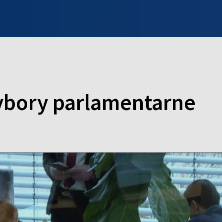
INFO WILNO
WILNO NA DZIEŃ DOBRY
PROGRAMY
ZGŁOŚ
ybory parlamentarne