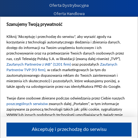
Oferta Dystrybucyjna
Oferta Handlowa
Dostępność
Szanujemy Twoją prywatność
Moje zgody
Kliknij "Akceptuję i przechodzę do serwisu", aby wyrazić zgody na
Procedura zgłoszeń wewnętrznych
korzystanie z technologii automatycznego śledzenia i zbierania danych,
dostęp do informacji na Twoim urządzeniu końcowym i ich
przechowywanie oraz na przetwarzanie Twoich danych osobowych przez
nas, czyli Telewizję Polską S.A. w likwidacji (zwaną dalej również „TVP”),
Zaufanych Partnerów z IAB* (1201 firm)
oraz pozostałych
Zaufanych
Partnerów TVP (93 firm)
, w celach marketingowych (w tym do
zautomatyzowanego dopasowania reklam do Twoich zainteresowań i
mierzenia ich skuteczności) i pozostałych, które wskazujemy poniżej, a
także zgody na udostępnianie przez nas identyfikatora PPID do Google.
Twoje dane osobowe zbierane podczas odwiedzania przez Ciebie naszych
poszczególnych serwisów
zwanych dalej „Portalem”, w tym informacje
zapisywane za pomocą technologii takich jak: pliki cookie, sygnalizatory
WWW lub innych podobnych technologii umożliwiających świadczenie
dopasowanych i bezpiecznych usług, personalizację treści oraz reklam,
udostępnianie funkcji mediów społecznościowych oraz analizowanie ruchu
Akceptuję i przechodzę do serwisu
w Internecie.