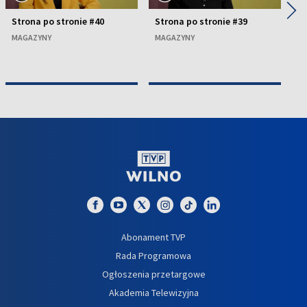
◀
▶
Strona po stronie #40
Strona po stronie #39
St
MAGAZYNY
MAGAZYNY
M
Abonament TVP
Rada Programowa
Ogłoszenia przetargowe
Akademia Telewizyjna