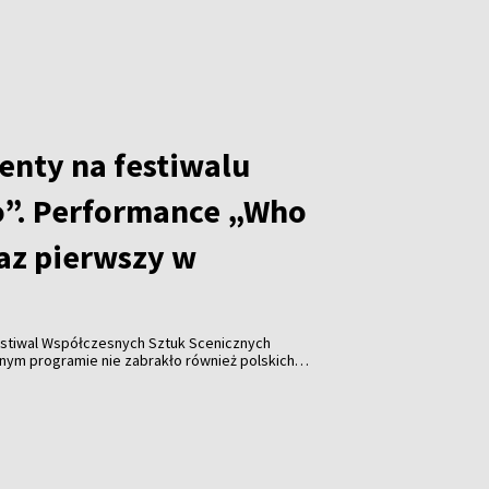
enty na festiwalu
”. Performance „Who
raz pierwszy w
stiwal Współczesnych Sztuk Scenicznych
y w historii wydarzenia pojawiła się współpraca z
Katarzyną Leszek, które zaprezentowały performance