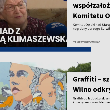
współzałoż
Komitetu O
Komitet Opieki nad Star
nagrobny Jerzego Surwił
Jeży Surwiło był współz
Zarządu Miejskiego mias
Opieki nad Starą Rossą i
TEMATY INFO WILNO
Zesłańców przy Wileński
patronował budowie pomn
projektu to 25 tysięcy eu
Uwadze państwa polecamy
pierwszą prezeską Społe
Graffiti – 
Wilno odkry
Graffiti od lat budzi skra
kojarzy się z wandalizm
uznanie na całym świecie 
Wilna?