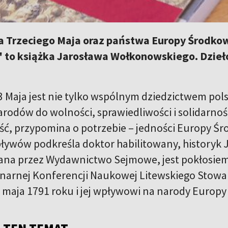
a Trzeciego Maja oraz państwa Europy Środko
" to książka Jarosława Wołkonowskiego. Dzie
3 Maja jest nie tylko wspólnym dziedzictwem pol
arodów do wolności, sprawiedliwości i solidarno
ć, przypomina o potrzebie – jedności Europy Ś
pływów podkreśla doktor habilitowany, historyk 
ana przez Wydawnictwo Sejmowe, jest pokłosiem
inarnej Konferencji Naukowej Litewskiego Stowa
3 maja 1791 roku i jej wpływowi na narody Euro