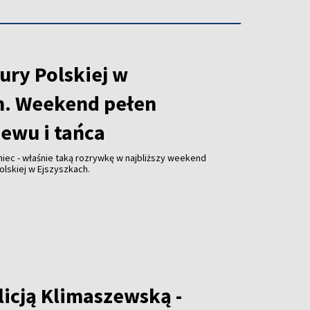
ury Polskiej w
h. Weekend pełen
iewu i tańca
niec - właśnie taką rozrywkę w najbliższy weekend
olskiej w Ejszyszkach.
licją Klimaszewską -