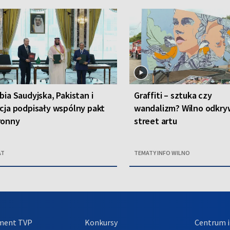
bia Saudyjska, Pakistan i
Graffiti – sztuka czy
cja podpisały wspólny pakt
wandalizm? Wilno odkryw
ronny
street artu
AT
TEMATY INFO WILNO
ment TVP
Konkursy
Centrum i