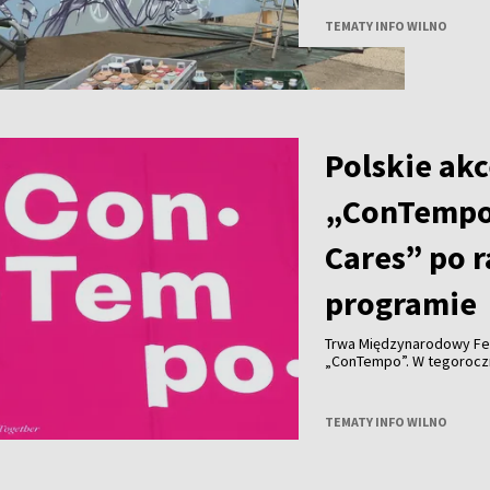
TEMATY INFO WILNO
Polskie akc
„ConTempo
Cares” po 
programie
Trwa Międzynarodowy Fe
„ConTempo”. W tegorocznym programie nie zabrakło również polskich
akcentów. Po raz pierwsz
Agnieszką Brzezińską i 
„Who Cares”.
TEMATY INFO WILNO