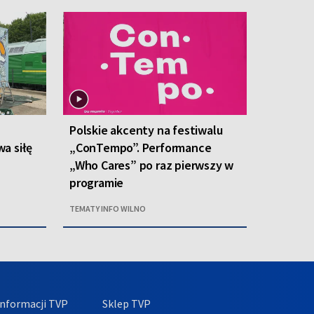
Polskie akcenty na festiwalu
a siłę
„ConTempo”. Performance
„Who Cares” po raz pierwszy w
programie
TEMATY INFO WILNO
nformacji TVP
Sklep TVP