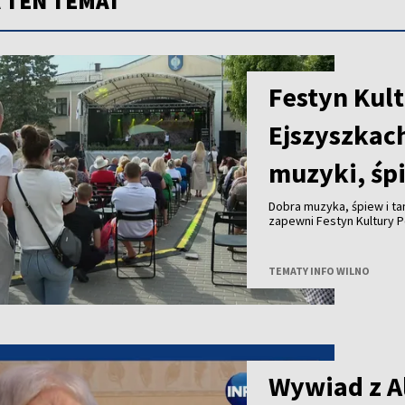
 TEN TEMAT
Festyn Kult
Ejszyszkac
muzyki, śp
Dobra muzyka, śpiew i ta
zapewni Festyn Kultury P
TEMATY INFO WILNO
Wywiad z A