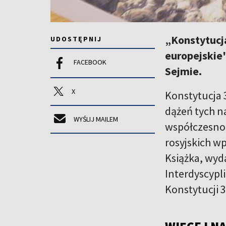
„Konstytucj
UDOSTĘPNIJ
europejskie
FACEBOOK
Sejmie.
X
Konstytucja 
dążeń tych n
WYŚLIJ MAILEM
współczesnoś
rosyjskich w
Książka, wyd
Interdyscypl
Konstytucji 