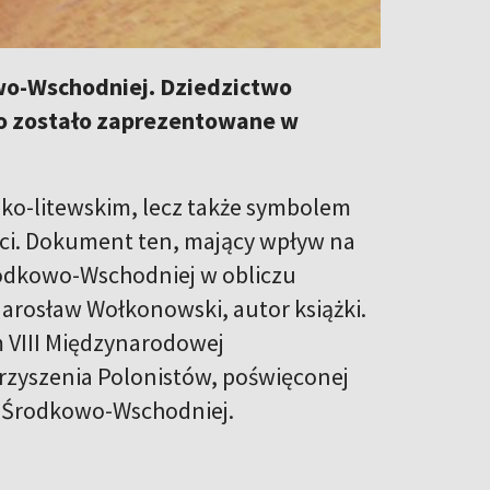
wo-Wschodniej. Dziedzictwo
ło zostało zaprezentowane w
sko-litewskim, lecz także symbolem
ści. Dokument ten, mający wpływ na
rodkowo-Wschodniej w obliczu
Jarosław Wołkonowski, autor książki.
 VIII Międzynarodowej
rzyszenia Polonistów, poświęconej
py Środkowo-Wschodniej.