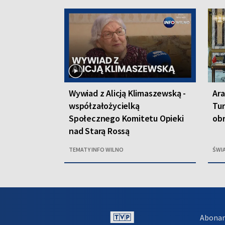
Wywiad z Alicją Klimaszewską -
Ara
współzałożycielką
Tur
Społecznego Komitetu Opieki
ob
nad Starą Rossą
TEMATY INFO WILNO
ŚWI
Abona