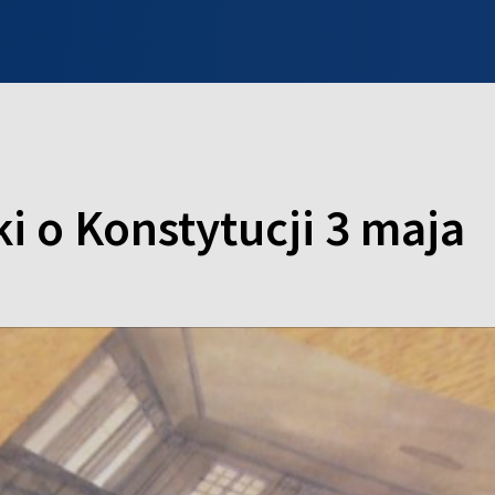
INFO WILNO
WILNO NA DZIEŃ DOBRY
PROGRAMY
ZGŁOŚ
i o Konstytucji 3 maja