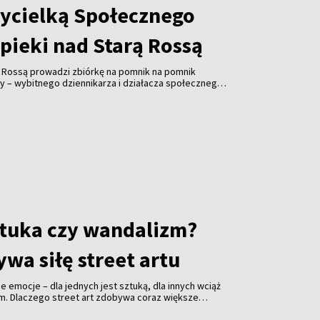
ycielką Społecznego
pieki nad Starą Rossą
ą Rossą prowadzi zbiórkę na pomnik na pomnik
y – wybitnego dziennikarza i działacza społecznego.
ałożycielem Związku Polaków na Litwie, prezesem
ta Wilna ZPL, współzałożyciel Społecznego Komitetu
 Cmentarzem Bernardyńskim, Polskiej Sekcji
ej Wspólnocie Więźniów Politycznych i Zesłańców,
ika Adama Mickiewicza w Wilnie. Koszty realizacja
ro. Odsłonięcie inicjatorzy planują w listopadzie.
 wywiad z Alicją Klimaszewską, współzałożycielką i
cznego Komitetu Opieki nad Starą Rossą.
sztuka czy wandalizm?
wa siłę street artu
jne emocje – dla jednych jest sztuką, dla innych wciąż
em. Dlaczego street art zdobywa coraz większe
i jakie znaczenie ma festiwal „Meeting of Styles” dla