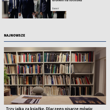
dronem na lotnisku
ŚWIAT
NAJNOWSZE
Trzy jajka za książkę. Dlaczego pisarze mówią: