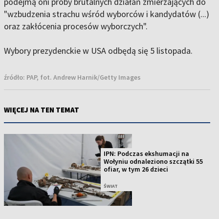
podejmą oni próby brutalnych działań zmierzających do
"wzbudzenia strachu wśród wyborców i kandydatów (...)
oraz zakłócenia procesów wyborczych".
Wybory prezydenckie w USA odbędą się 5 listopada.
źródło:
PAP, fot. Andrew Harnik/Getty Images
WIĘCEJ NA TEN TEMAT
IPN: Podczas ekshumacji na
Wołyniu odnaleziono szczątki 55
ofiar, w tym 26 dzieci
ŚWIAT