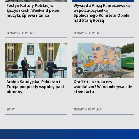
Festyn Kultury Polskiej w
Wywiad z Alicją Klimaszewską -
Ejszyszkach. Weekend pełen
współzałożycielką
muzyki, śpiewu i tańca
Społecznego Komitetu Opieki
nad Starą Rossą
TEMATY INFO WILNO
TEMATY INFO WILNO
Arabia Saudyjska, Pakistan i
Graffiti – sztuka czy
Turcja podpisały wspólny pakt
wandalizm? Wilno odkrywa siłę
obronny
street artu
ŚWIAT
TEMATY INFO WILNO