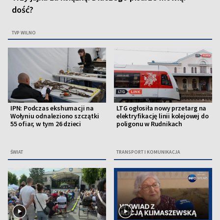
dość?
TVP WILNO
IPN: Podczas ekshumacji na
LTG ogłosiła nowy przetarg na
Wołyniu odnaleziono szczątki
elektryfikację linii kolejowej do
55 ofiar, w tym 26 dzieci
poligonu w Rudnikach
ŚWIAT
TRANSPORT I KOMUNIKACJA