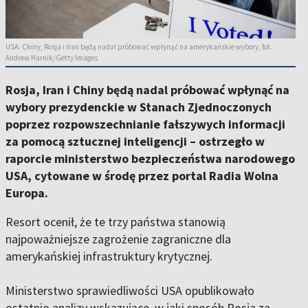
USA: Chiny, Rosja i Iran będą nadal próbować wpłynąć na amerykańskie wybory, fot.
Andrew Harnik/Getty Images
Rosja, Iran i Chiny będą nadal próbować wpłynąć na
wybory prezydenckie w Stanach Zjednoczonych
poprzez rozpowszechnianie fałszywych informacji
za pomocą sztucznej inteligencji – ostrzegło w
raporcie ministerstwo bezpieczeństwa narodowego
USA, cytowane w środę przez portal Radia Wolna
Europa.
Resort ocenił, że te trzy państwa stanowią
najpoważniejsze zagrożenie zagraniczne dla
amerykańskiej infrastruktury krytycznej.
Ministerstwo sprawiedliwości USA opublikowało
ostatnio analizy wskazujące, w jaki sposób Rosja za