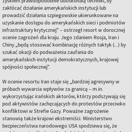
zyskiem prawdopodobnie udoskonalą techniki, by
zakłócać działanie amerykańskich instytucji lub
prowadzić działania szpiegowskie ukierunkowane na
uzyskanie dostępu do amerykańskich sieci i podmiotów
infrastruktury krytycznej" – ostrzegł resort w dorocznej
ocenie zagrożeń dla kraju. Jego zdaniem Rosja, Iran i
Chiny „będą stosować kombinację różnych taktyk (...) by
szukać okazji do podważenia zaufania do
amerykańskich instytucji demokratycznych, krajowej
spójności społecznej".
W ocenie resortu Iran staje się „bardziej agresywny w
próbach wywarcia wpływów za granicą – m.in.
wykorzystując irańskich aktorów, którzy podszywają się
pod aktywistów zachęcających do protestów przeciwko
konfliktowi w Strefie Gazy. Poważne zagrożenie
stanowią także krajowi ekstremiści. Ministerstwo
bezpieczeństwa narodowego USA spodziewa się, że