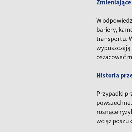
Zmieniające
W odpowiedzi
bariery, kam
transportu. 
wypuszczają b
oszacować mi
Historia pr
Przypadki pr
powszechne. 
rosnące ryzy
wciąż poszuk