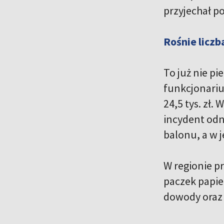
przyjechał p
Rośnie licz
To już nie p
funkcjonarius
24,5 tys. zł
incydent odn
balonu, a w j
W regionie p
paczek papie
dowody oraz 