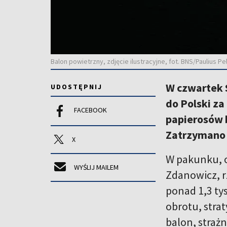
Balon powietrzny, zdjęcie ilustracyjne, fot. BNS/Paulius Pe
W czwartek S
UDOSTĘPNIJ
do Polski z
FACEBOOK
papierosów b
Zatrzymano 
X
W pakunku, ow
WYŚLIJ MAILEM
Zdanowicz, r
ponad 1,3 tys
obrotu, strat
balon, strażn