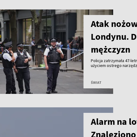
Atak nożow
Londynu. D
mężczyzn
Policja zatrzymała 47-le
użyciem ostrego narzędz
mężczyzn trafiło do szpit
ŚWIAT
Alarm na lo
Znaleziono