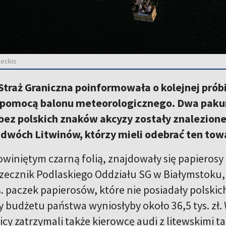
leckis
traż Graniczna poinformowała o kolejnej prób
a pomocą balonu meteorologicznego. Dwa pakun
ez polskich znaków akcyzy zostały znalezione
dwóch Litwinów, którzy mieli odebrać ten towa
iniętym czarną folią, znajdowały się papierosy o
zecznik Podlaskiego Oddziału SG w Białymstoku, 
. paczek papierosów, które nie posiadały polskic
y budżetu państwa wyniosłyby około 36,5 tys. zł.
icy zatrzymali także kierowcę audi z litewskimi t