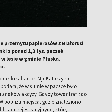
ie przemytu papierosów z Białorusi
ki z ponad 1,3 tys. paczek
 w lesie w gminie Płaska.
r.
raz lokalizator. Mjr Katarzyna
podała, że w sumie w paczce było
h znaków akcyzy. Gdyby towar trafił do
 W pobliżu miejsca, gdzie znaleziono
ablicami rejestracyjnymi, który