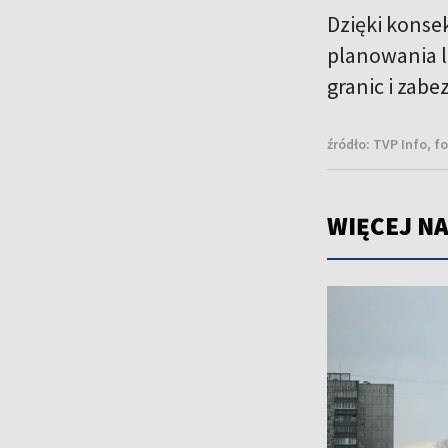
Dzięki konse
planowania l
granic i zab
źródło:
TVP Info, fo
WIĘCEJ NA