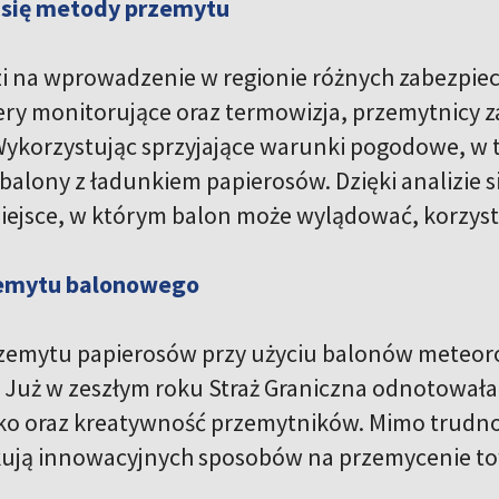
 się metody przemytu
 na wprowadzenie w regionie różnych zabezpiecz
ery monitorujące oraz termowizja, przemytnicy
Wykorzystując sprzyjające warunki pogodowe, w t
alony z ładunkiem papierosów. Dzięki analizie si
ejsce, w którym balon może wylądować, korzysta
zemytu balonowego
zemytu papierosów przy użyciu balonów meteorol
Już w zeszłym roku Straż Graniczna odnotowała
ko oraz kreatywność przemytników. Mimo trudnoś
ują innowacyjnych sposobów na przemycenie to