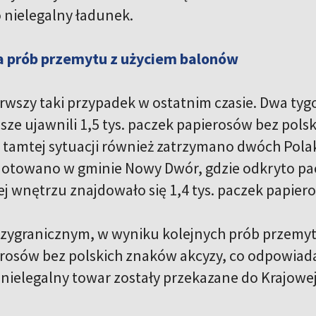
o nielegalny ładunek.
ba prób przemytu z użyciem balonów
ierwszy taki przypadek w ostatnim czasie. Dwa ty
ze ujawnili 1,5 tys. paczek papierosów bez polsk
. W tamtej sytuacji również zatrzymano dwóch Pola
otowano w gminie Nowy Dwór, gdzie odkryto pac
ej wnętrzu znajdowało się 1,4 tys. paczek papier
rzygranicznym, w wyniku kolejnych prób przemytu,
rosów bez polskich znaków akcyzy, co odpowiada w
nielegalny towar zostały przekazane do Krajowej