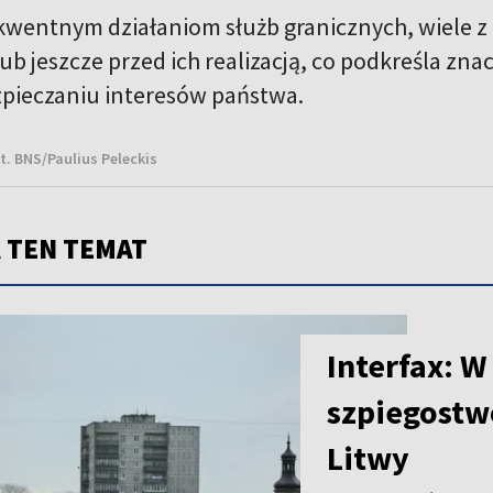
kwentnym działaniom służb granicznych, wiele z t
ub jeszcze przed ich realizacją, co podkreśla zn
ezpieczaniu interesów państwa.
t. BNS/Paulius Peleckis
 TEN TEMAT
Interfax: W
szpiegostw
Litwy