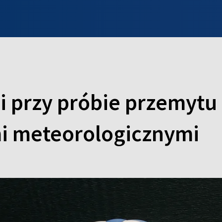
INFO WILNO
WILNO NA DZIEŃ DOBRY
PROGRAMY
ZGŁOŚ
i przy próbie przemytu
mi meteorologicznymi