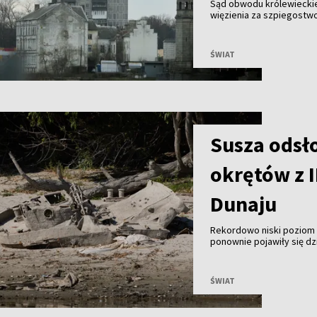
Sąd obwodu królewieckieg
więzienia za szpiegostw
informacyjna „Interfax”.
ŚWIAT
Susza odsł
okrętów z I
Dunaju
Rekordowo niski poziom w
ponownie pojawiły się dz
pod koniec II wojny świat
funkcjonowaniu elektrown
ŚWIAT