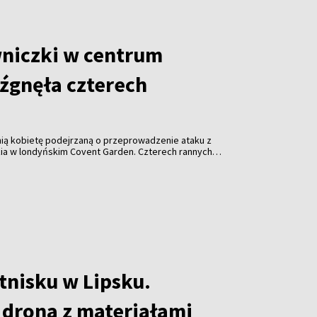
niczki w centrum
źgnęła czterech
tnią kobietę podejrzaną o przeprowadzenie ataku z
ia w londyńskim Covent Garden. Czterech rannych
ala.
tnisku w Lipsku.
 drona z materiałami