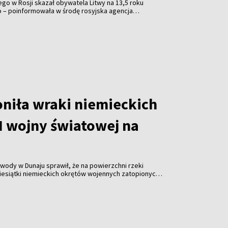
o w Rosji skazał obywatela Litwy na 13,5 roku
o – poinformowała w środę rosyjska agencja
oniła wraki niemieckich
I wojny światowej na
ody w Dunaju sprawił, że na powierzchni rzeki
iesiątki niemieckich okrętów wojennych zatopionych
owej. Susza utrudnia także żeglugę i zagraża
i w Europie Środkowej i Wschodniej.