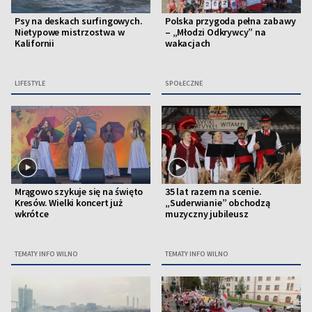
Psy na deskach surfingowych.
Polska przygoda pełna zabawy
Nietypowe mistrzostwa w
– „Młodzi Odkrywcy” na
Kalifornii
wakacjach
LIFESTYLE
SPOŁECZNE
Mrągowo szykuje się na święto
35 lat razem na scenie.
Kresów. Wielki koncert już
„Suderwianie” obchodzą
wkrótce
muzyczny jubileusz
TEMATY INFO WILNO
TEMATY INFO WILNO