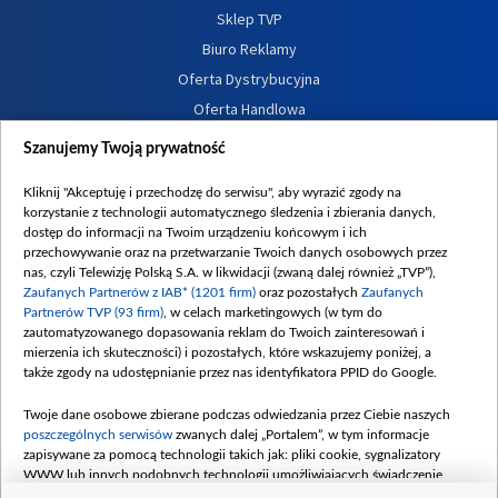
Sklep TVP
Biuro Reklamy
Oferta Dystrybucyjna
Oferta Handlowa
Dostępność
Szanujemy Twoją prywatność
Moje zgody
Kliknij "Akceptuję i przechodzę do serwisu", aby wyrazić zgody na
Procedura zgłoszeń wewnętrznych
korzystanie z technologii automatycznego śledzenia i zbierania danych,
dostęp do informacji na Twoim urządzeniu końcowym i ich
przechowywanie oraz na przetwarzanie Twoich danych osobowych przez
nas, czyli Telewizję Polską S.A. w likwidacji (zwaną dalej również „TVP”),
Zaufanych Partnerów z IAB* (1201 firm)
oraz pozostałych
Zaufanych
Partnerów TVP (93 firm)
, w celach marketingowych (w tym do
zautomatyzowanego dopasowania reklam do Twoich zainteresowań i
mierzenia ich skuteczności) i pozostałych, które wskazujemy poniżej, a
także zgody na udostępnianie przez nas identyfikatora PPID do Google.
Twoje dane osobowe zbierane podczas odwiedzania przez Ciebie naszych
poszczególnych serwisów
zwanych dalej „Portalem”, w tym informacje
zapisywane za pomocą technologii takich jak: pliki cookie, sygnalizatory
WWW lub innych podobnych technologii umożliwiających świadczenie
dopasowanych i bezpiecznych usług, personalizację treści oraz reklam,