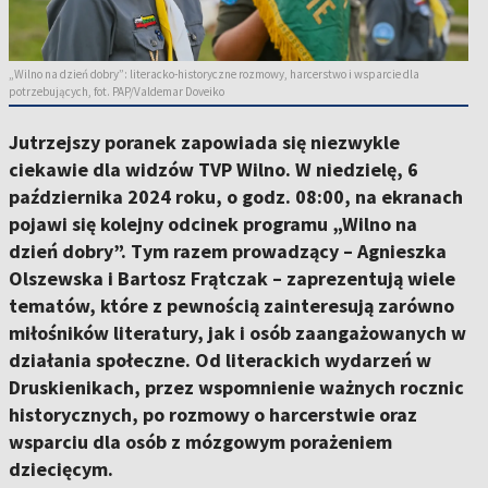
„Wilno na dzień dobry”: literacko-historyczne rozmowy, harcerstwo i wsparcie dla
potrzebujących, fot. PAP/Valdemar Doveiko
Jutrzejszy poranek zapowiada się niezwykle
ciekawie dla widzów TVP Wilno. W niedzielę, 6
października 2024 roku, o godz. 08:00, na ekranach
pojawi się kolejny odcinek programu „Wilno na
dzień dobry”. Tym razem prowadzący – Agnieszka
Olszewska i Bartosz Frątczak – zaprezentują wiele
tematów, które z pewnością zainteresują zarówno
miłośników literatury, jak i osób zaangażowanych w
działania społeczne. Od literackich wydarzeń w
Druskienikach, przez wspomnienie ważnych rocznic
historycznych, po rozmowy o harcerstwie oraz
wsparciu dla osób z mózgowym porażeniem
dziecięcym.