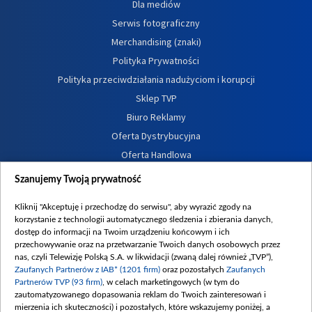
Dla mediów
Serwis fotograficzny
Merchandising (znaki)
Polityka Prywatności
Polityka przeciwdziałania nadużyciom i korupcji
Sklep TVP
Biuro Reklamy
Oferta Dystrybucyjna
Oferta Handlowa
Dostępność
Szanujemy Twoją prywatność
Moje zgody
Kliknij "Akceptuję i przechodzę do serwisu", aby wyrazić zgody na
Procedura zgłoszeń wewnętrznych
korzystanie z technologii automatycznego śledzenia i zbierania danych,
dostęp do informacji na Twoim urządzeniu końcowym i ich
przechowywanie oraz na przetwarzanie Twoich danych osobowych przez
nas, czyli Telewizję Polską S.A. w likwidacji (zwaną dalej również „TVP”),
Zaufanych Partnerów z IAB* (1201 firm)
oraz pozostałych
Zaufanych
Partnerów TVP (93 firm)
, w celach marketingowych (w tym do
zautomatyzowanego dopasowania reklam do Twoich zainteresowań i
mierzenia ich skuteczności) i pozostałych, które wskazujemy poniżej, a