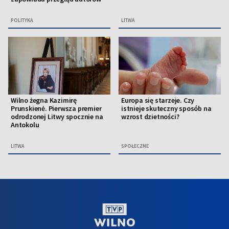
POLITYKA
LITWA
Wilno żegna Kazimirę
Europa się starzeje. Czy
Prunskienė. Pierwsza premier
istnieje skuteczny sposób na
odrodzonej Litwy spocznie na
wzrost dzietności?
Antokolu
LITWA
SPOŁECZNE