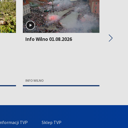
▶
Info Wilno 01.08.2026
Info Wil
INFO WILNO
INFO WILNO
nformacji TVP
Sklep TVP