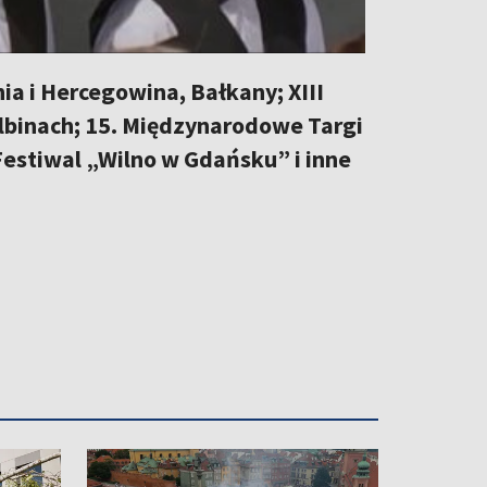
ia i Hercegowina, Bałkany; XIII
lbinach; 15. Międzynarodowe Targi
Festiwal „Wilno w Gdańsku” i inne