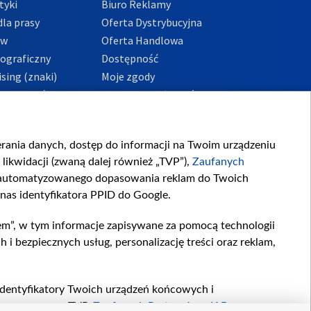
tyki
Biuro Reklamy
la prasy
Oferta Dystrybucyjna
ów
Oferta Handlowa
tograficzny
Dostępność
sing (znaki)
Moje zgody
Prywatności
Procedura zgłoszeń
wewnętrznych
przeciwdziałania
m i korupcji
ierania danych, dostęp do informacji na Twoim urządzeniu
likwidacji (zwaną dalej również „TVP”),
Zaufanych
zautomatyzowanego dopasowania reklam do Twoich
 nas identyfikatora PPID do Google.
em”, w tym informacje zapisywane za pomocą technologii
 bezpiecznych usług, personalizację treści oraz reklam,
, identyfikatory Twoich urządzeń końcowych i
twarzane przez TVP,
Zaufanych Partnerów z IAB
oraz