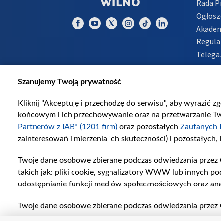
Rada 
Ogłosz
Akadem
Regula
Telega
Inform
Szanujemy Twoją prywatność
Kliknij "Akceptuję i przechodzę do serwisu", aby wyrazić z
końcowym i ich przechowywanie oraz na przetwarzanie Twoi
Partnerów z IAB* (1201 firm)
oraz pozostałych
Zaufanych 
zainteresowań i mierzenia ich skuteczności) i pozostałych,
Twoje dane osobowe zbierane podczas odwiedzania przez 
takich jak: pliki cookie, sygnalizatory WWW lub innych po
udostępnianie funkcji mediów społecznościowych oraz ana
Twoje dane osobowe zbierane podczas odwiedzania przez 
identyfikatory plików cookie, informacje o Twoich wyszuk