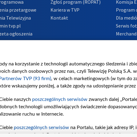
Programowa
Zgłoś program (ROPAT)
Komisja E
enia przetargowe
Kariera w TVP
Program d
ia Telewizyjna
Kontakt
Dla medi
min tvp.pl
Serwis fo
zeta ogłoszenia
Merchandi
acje o nadawcy
Polityka 
Polityka 
nadużycio
gody na korzystanie z technologii automatycznego śledzenia i zb
ch danych osobowych przez nas, czyli Telewizję Polską S.A. w 
Partnerów TVP (93 firm)
, w celach marketingowych (w tym do 
 które wskazujemy poniżej, a także zgody na udostępnianie przez
Ciebie naszych
poszczególnych serwisów
zwanych dalej „Portal
dobnych technologii umożliwiających świadczenie dopasowanych i
lizowanie ruchu w Internecie.
Ciebie
poszczególnych serwisów
na Portalu, takie jak adresy IP
iwaniach w serwisach Portalu czy historia odwiedzin będą prze