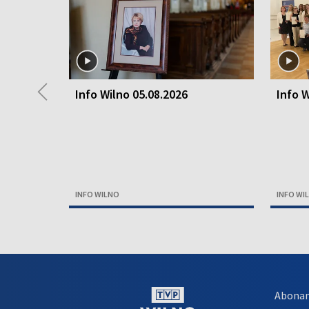
◀
Info Wilno 05.08.2026
Info W
INFO WILNO
INFO WI
Abona