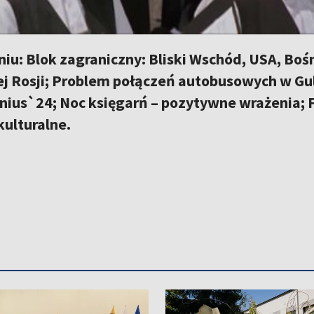
u: Blok zagraniczny: Bliski Wschód, USA, Bośn
j Rosji; Problem połączeń autobusowych w Gu
lnius`24; Noc księgarń – pozytywne wrażenia; 
kulturalne.