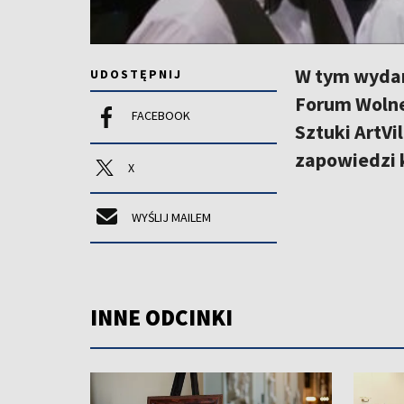
W tym wydani
UDOSTĘPNIJ
Forum Wolne
FACEBOOK
Sztuki ArtVi
zapowiedzi 
X
WYŚLIJ MAILEM
INNE ODCINKI