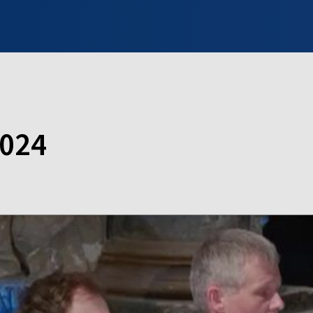
INFO WILNO
WILNO NA DZIEŃ DOBRY
PROGRAMY
ZGŁOŚ
2024