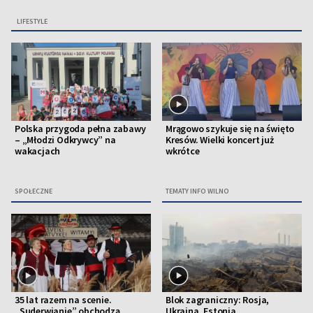
LIFESTYLE
Polska przygoda pełna zabawy
Mrągowo szykuje się na święto
– „Młodzi Odkrywcy” na
Kresów. Wielki koncert już
wakacjach
wkrótce
SPOŁECZNE
TEMATY INFO WILNO
35 lat razem na scenie.
Blok zagraniczny: Rosja,
„Suderwianie” obchodzą
Ukraina, Estonia