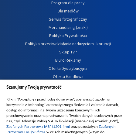
Program dla prasy
Dla mediów
Serwis fotograficzny
Merchandising (znaki)
Polityka Prywatności
Polityka przeciwdziałania nadużyciom i korupcji
Sklep TVP
Biuro Reklamy
Oferta Dystrybucyjna
Oferta Handlowa
Dostępność
Szanujemy Twoją prywatność
Moje zgody
Kliknij "Akceptuję i przechodzę do serwisu", aby wyrazić zgody na
Procedura zgłoszeń wewnętrznych
korzystanie z technologii automatycznego śledzenia i zbierania danych,
dostęp do informacji na Twoim urządzeniu końcowym i ich
przechowywanie oraz na przetwarzanie Twoich danych osobowych przez
nas, czyli Telewizję Polską S.A. w likwidacji (zwaną dalej również „TVP”),
Zaufanych Partnerów z IAB* (1201 firm)
oraz pozostałych
Zaufanych
Partnerów TVP (93 firm)
, w celach marketingowych (w tym do