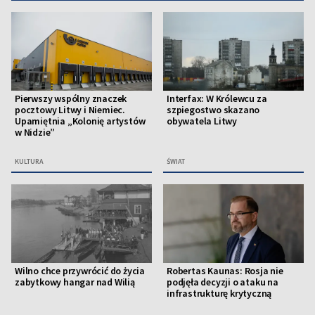
Pierwszy wspólny znaczek
Interfax: W Królewcu za
pocztowy Litwy i Niemiec.
szpiegostwo skazano
Upamiętnia „Kolonię artystów
obywatela Litwy
w Nidzie”
KULTURA
ŚWIAT
Wilno chce przywrócić do życia
Robertas Kaunas: Rosja nie
zabytkowy hangar nad Wilią
podjęła decyzji o ataku na
infrastrukturę krytyczną