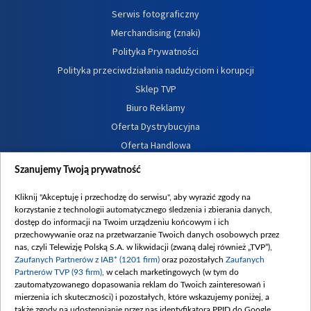
Serwis fotograficzny
Merchandising (znaki)
Polityka Prywatności
Polityka przeciwdziałania nadużyciom i korupcji
Sklep TVP
Biuro Reklamy
Oferta Dystrybucyjna
Oferta Handlowa
Dostępność
Szanujemy Twoją prywatność
Moje zgody
Kliknij "Akceptuję i przechodzę do serwisu", aby wyrazić zgody na
Procedura zgłoszeń wewnętrznych
korzystanie z technologii automatycznego śledzenia i zbierania danych,
dostęp do informacji na Twoim urządzeniu końcowym i ich
przechowywanie oraz na przetwarzanie Twoich danych osobowych przez
nas, czyli Telewizję Polską S.A. w likwidacji (zwaną dalej również „TVP”),
Zaufanych Partnerów z IAB* (1201 firm)
oraz pozostałych
Zaufanych
Partnerów TVP (93 firm)
, w celach marketingowych (w tym do
zautomatyzowanego dopasowania reklam do Twoich zainteresowań i
mierzenia ich skuteczności) i pozostałych, które wskazujemy poniżej, a
także zgody na udostępnianie przez nas identyfikatora PPID do Google.