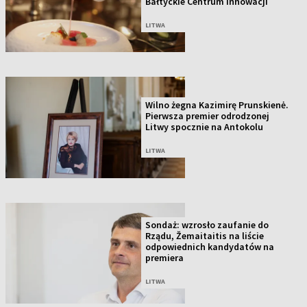
Bałtyckie Centrum Innowacji
LITWA
Wilno żegna Kazimirę Prunskienė.
Pierwsza premier odrodzonej
Litwy spocznie na Antokolu
LITWA
Sondaż: wzrosło zaufanie do
Rządu, Žemaitaitis na liście
odpowiednich kandydatów na
premiera
LITWA