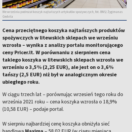
We wrześniu podrożał koszyk najtańszych artykułów spożywczych, fot. BNS/ Žygimanas
Gedvila
Cena przeciętnego koszyka najtańszych produktów
spożywczych w litewskich sklepach we wrześniu
wzrosła – wynika z analizy portalu monitorującego
ceny Pricer.lt. W porównaniu z sierpniem cena
takiego koszyka w litewskich sklepach wzrosła we
wrześniu o 3,5% (2,25 EUR), ale jest on o 3,6%
tańszy (2,5 EUR) niż był w analogicznym okresie
ubiegłego roku.
W ciągu trzech lat – porównując wrzesień tego roku do
września 2021 roku – cena koszyka wzrosła o 18,9%
(10,58 EUR) – podaje portal.
W sierpniu najbardziej cenę koszyka obniżyła sieć
handlowa
Maxima
– 58,02 EUR (w ciągu miesiąca