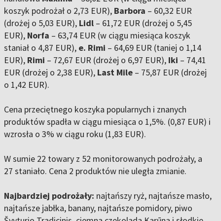
koszyk podrożał o 2,73 EUR),
Barbora
– 60,32 EUR
(drożej o 5,03 EUR),
Lidl
– 61,72 EUR (drożej o 5,45
EUR),
Norfa
– 63,74 EUR (w ciągu miesiąca koszyk
staniał o 4,87 EUR),
e. Rimi
– 64,69 EUR (taniej o 1,14
EUR),
Rimi
– 72,67 EUR (drożej o 6,97 EUR),
Iki
– 74,41
EUR (drożej o 2,38 EUR),
Last Mile
– 75,87 EUR (drożej
o 1,42 EUR).
Cena przeciętnego koszyka popularnych i znanych
produktów spadła w ciągu miesiąca o 1,5%. (0,87 EUR) i
wzrosła o 3% w ciągu roku (1,83 EUR).
W sumie 22 towary z 52 monitorowanych podrożały, a
27 staniało. Cena 2 produktów nie uległa zmianie.
Najbardziej podrożały:
najtańszy ryż, najtańsze masło,
najtańsze jabłka, banany, najtańsze pomidory, piwo
Švyturio Tradicinis, ciemna czekolada Karūna i słodkie