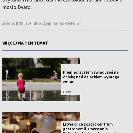
masło Dvaro.
źródło:
BNS, fot. BNS/ Žygimanas Gedvila
WIĘCEJ NA TEN TEMAT
NOWOŚĆ
Premier: system świadczeń na
opiekę nad dzieckiem wymaga
zmian
LITWA
Litwa chce zostać centrum
gastronomii. Powstanie