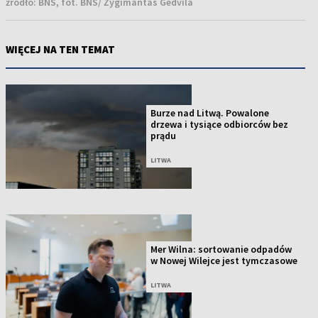
źródło:
BNS, fot. BNS/ Žygimantas Gedvila
WIĘCEJ NA TEN TEMAT
Burze nad Litwą. Powalone
drzewa i tysiące odbiorców bez
prądu
LITWA
Mer Wilna: sortowanie odpadów
w Nowej Wilejce jest tymczasowe
LITWA