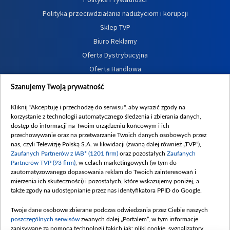
Polityka przeciwdziałania nadużyciom i korupcji
Sklep TVP
Biuro Reklamy
Oferta Dystrybucyjna
Oferta Handlowa
Dostępność
Szanujemy Twoją prywatność
Moje zgody
Kliknij "Akceptuję i przechodzę do serwisu", aby wyrazić zgody na
Procedura zgłoszeń wewnętrznych
korzystanie z technologii automatycznego śledzenia i zbierania danych,
dostęp do informacji na Twoim urządzeniu końcowym i ich
przechowywanie oraz na przetwarzanie Twoich danych osobowych przez
nas, czyli Telewizję Polską S.A. w likwidacji (zwaną dalej również „TVP”),
Zaufanych Partnerów z IAB* (1201 firm)
oraz pozostałych
Zaufanych
Partnerów TVP (93 firm)
, w celach marketingowych (w tym do
zautomatyzowanego dopasowania reklam do Twoich zainteresowań i
mierzenia ich skuteczności) i pozostałych, które wskazujemy poniżej, a
także zgody na udostępnianie przez nas identyfikatora PPID do Google.
Twoje dane osobowe zbierane podczas odwiedzania przez Ciebie naszych
poszczególnych serwisów
zwanych dalej „Portalem”, w tym informacje
zapisywane za pomocą technologii takich jak: pliki cookie, sygnalizatory