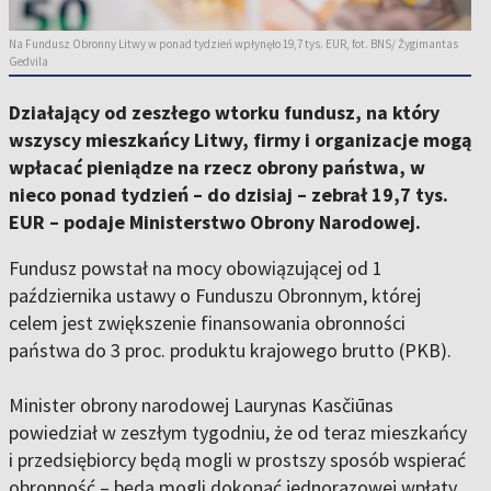
Na Fundusz Obronny Litwy w ponad tydzień wpłynęło 19,7 tys. EUR, fot. BNS/ Žygimantas
Gedvila
Działający od zeszłego wtorku fundusz, na który
wszyscy mieszkańcy Litwy, firmy i organizacje mogą
wpłacać pieniądze na rzecz obrony państwa, w
nieco ponad tydzień – do dzisiaj – zebrał 19,7 tys.
EUR – podaje Ministerstwo Obrony Narodowej.
Fundusz powstał na mocy obowiązującej od 1
października ustawy o Funduszu Obronnym, której
celem jest zwiększenie finansowania obronności
państwa do 3 proc. produktu krajowego brutto (PKB).
Minister obrony narodowej Laurynas Kasčiūnas
powiedział w zeszłym tygodniu, że od teraz mieszkańcy
i przedsiębiorcy będą mogli w prostszy sposób wspierać
obronność – będą mogli dokonać jednorazowej wpłaty