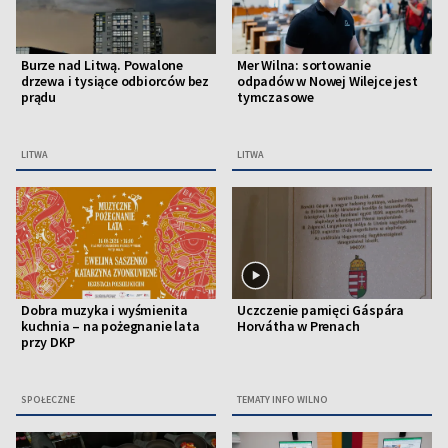
Burze nad Litwą. Powalone
Mer Wilna: sortowanie
drzewa i tysiące odbiorców bez
odpadów w Nowej Wilejce jest
prądu
tymczasowe
LITWA
LITWA
Dobra muzyka i wyśmienita
Uczczenie pamięci Gáspára
kuchnia – na pożegnanie lata
Horvátha w Prenach
przy DKP
SPOŁECZNE
TEMATY INFO WILNO