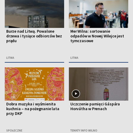
Burze nad Litwą. Powalone
Mer Wilna: sortowanie
drzewa i tysiące odbiorców bez
odpadów w Nowej Wilejce jest
prądu
tymczasowe
LITWA
LITWA
Dobra muzyka i wyśmienita
Uczczenie pamięci Gáspára
kuchnia – na pożegnanie lata
Horvátha w Prenach
przy DKP
SPOŁECZNE
TEMATY INFO WILNO