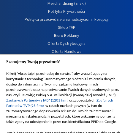
Merchandising (znaki)
Polityka Prywatności
Polityka przeciwdziałania nadużyciom i korupcji
Sklep TVP
Biuro Reklamy
Oferta Dystrybucyjna
Oferta Handlowa
Dostępność
Szanujemy Twoją prywatność
Moje zgody
Kliknij "Akceptuję i przechodzę do serwisu", aby wyrazić zgody na
Procedura zgłoszeń wewnętrznych
korzystanie z technologii automatycznego śledzenia i zbierania danych,
dostęp do informacji na Twoim urządzeniu końcowym i ich
przechowywanie oraz na przetwarzanie Twoich danych osobowych przez
nas, czyli Telewizję Polską S.A. w likwidacji (zwaną dalej również „TVP”),
Zaufanych Partnerów z IAB* (1201 firm)
oraz pozostałych
Zaufanych
Partnerów TVP (93 firm)
, w celach marketingowych (w tym do
zautomatyzowanego dopasowania reklam do Twoich zainteresowań i
mierzenia ich skuteczności) i pozostałych, które wskazujemy poniżej, a
także zgody na udostępnianie przez nas identyfikatora PPID do Google.